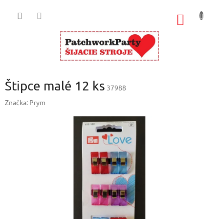
Prejsť
na
NÁKU
obsah
KOŠÍK
Štipce malé 12 ks
37988
Značka:
Prym