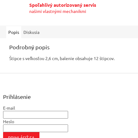
Spoľahlivý autorizovaný servis
našimi vlastnými mechanikmi
Popis
Diskusia
Podrobný popis
Štipce s veľkosťou 2,6 cm, balenie obsahuje 12 štipcov.
Z
á
p
ä
Prihlásenie
t
E-mail
i
e
Heslo
PRIHLÁSIŤ SA