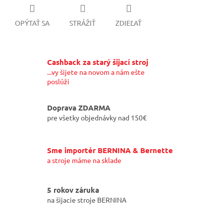
OPÝTAŤ SA
STRÁŽIŤ
ZDIEĽAŤ
Cashback za starý šijací stroj
...vy šijete na novom a nám ešte
poslúži
Doprava ZDARMA
pre všetky objednávky nad 150€
Sme importér BERNINA & Bernette
a stroje máme na sklade
5 rokov záruka
na šijacie stroje BERNINA