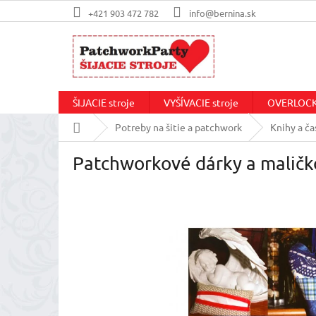
Prejsť
+421 903 472 782
info@bernina.sk
na
obsah
ŠIJACIE stroje
VYŠÍVACIE stroje
OVERLOCKo
Domov
Potreby na šitie a patchwork
Knihy a ča
Patchworkové dárky a maličk