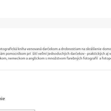
otografická kniha venovaná darčekom a drobnostiam na skrášlenie domov
yť vám pomocníkom pri šití veľmi jednoduchých darčekov - praktických aj v
: českom, nemeckom a anglickom s množstvom farebných fotografií a foto
nie