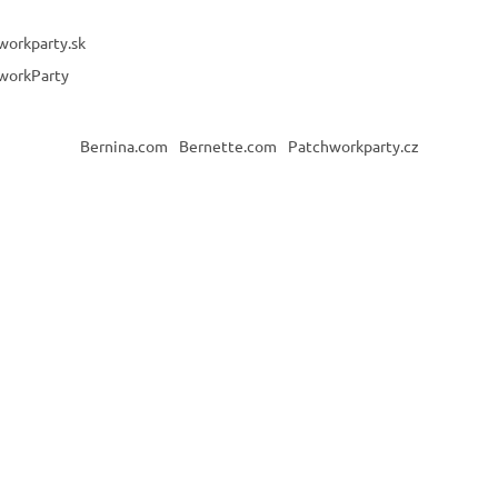
workparty.sk
workParty
Bernina.com
Bernette.com
Patchworkparty.cz