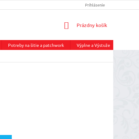
INFORMÁCIE O DOPRAVE
REKLAMAČNÝ PORIADOK
Prihlásenie
NÁKUP
NÁKUPNÝ
Prázdny košík
KOŠÍK
Potreby na šitie a patchwork
Výplne a Výstuže
Služby