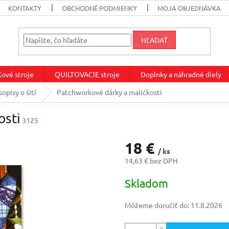
KONTAKTY
OBCHODNÉ PODMIENKY
MOJA OBJEDNÁVKA
HĽADAŤ
vé stroje
QUILTOVACIE stroje
Doplnky a náhradné diely
sopisy o šití
Patchworkové dárky a maličkosti
osti
3125
18 €
/ ks
14,63 € bez DPH
Jednotková
Skladom
cena:
Môžeme doručiť do:
11.8.2026