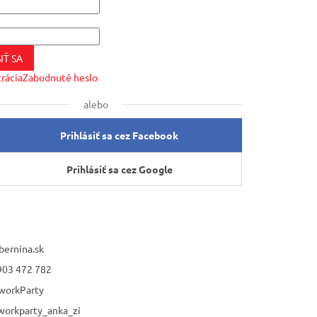
IŤ SA
trácia
Zabudnuté heslo
alebo
Prihlásiť sa cez Facebook
Prihlásiť sa cez Google
bernina.sk
903 472 782
workParty
workparty_anka_zi