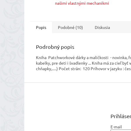
našimi vlastnými mechanikmi
Popis
Podobné (10)
Diskusia
Podrobný popis
Kniha Patchworkové dárky a maličkosti - novinka, f
kabelky, pre deti i švadlenky ... Kniha má za cieľ b
chňapky,.....) Počet strán: 120 Príhovor v jazyku 
Z
á
p
ä
t
Prihláse
i
e
E-mail