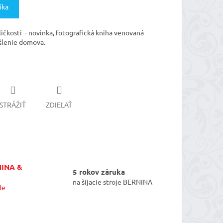
íka
čkosti - novinka, fotografická kniha venovaná
šlenie domova.
STRÁŽIŤ
ZDIEĽAŤ
NINA &
5 rokov záruka
na šijacie stroje BERNINA
de