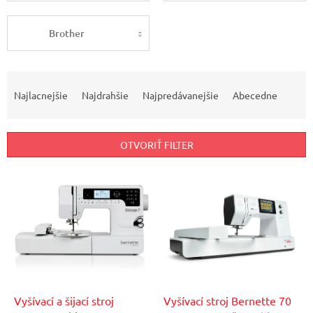
Brother
R
a
Najlacnejšie
Najdrahšie
Najpredávanejšie
Abecedne
d
e
n
OTVORIŤ FILTER
i
e
V
p
ý
r
p
o
i
d
s
u
p
k
r
t
o
o
d
Vyšívací a šijací stroj
Vyšívací stroj Bernette 70
v