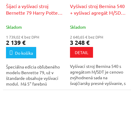
Šijací a vyšívací stroj
Vyšívací stroj Bernina 540
Bernette 79 Harry Potter
+
+ vyšívací agregát M/SDT
+
75€ zľavový kupón v
75€ zľavový kupón v
našom autorizovanom
našom autorizovanom
Skladom
Skladom
servise
servise
1 739,02 € bez DPH
2 640,65 € bez DPH
2 139 €
3 248 €
DETAIL
Do košíka
Vyšívací stroj Bernina 540 s
Špeciálna edícia obľubeného
agregátom M/SDT je cenovo
modelu Benrette 79, už v
zvýhodnená sada na
štandarde obsahuje vyšívací
švajčiarsky presné vyšívanie, s
modul. Má 5" farebnú
robustnou...
dotykovú...