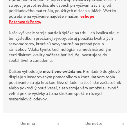
strojov je prvotriedna, ale úspech pri vyšívaní závisí aj od
podkladového materiálu, použitých nitiach a ihlách. Všetko
potrebné na vyšívanie nájdete v našom
eshope
PatchworkParty.
Naše vyšívacie stroje patria k špičke na trhu. Ich kvalita nie je
len výsledkom precíznej výroby, ale aj použitia kvalitných
servomotorov, ktoré sú nevyhnutné na presný posun
rámčekov. Vďaka týmto technológiám a medzinárodným
certifikátom kvality môžete byť istí, že investujete do
spoľahlivého zariadenia.
Ďalšou výhodou je
intuitívne ovládanie
. Prehľadné dotykové
displeje s integrovaným pomocníkom a konzulatnom robia
používanie stroja hračkou. Bez ohľadu na to, či ste začiatočník
alebo pokročilý používateľ, tieto stroje vám umožnia utvoriť
veľmi pekné výšivky a to na širokom spektre rôznych
materiálov či odevov.
Bernina
Bernette