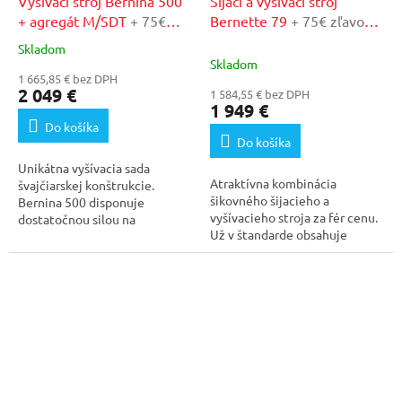
Vyšívací stroj Bernina 500
Šijací a vyšívací stroj
+ agregát M/SDT
+ 75€
Bernette 79
+ 75€ zľavový
zľavový kupón v našom
kupón v našom
Skladom
Priemerné
autorizovanom servise
autorizovanom servise
Skladom
hodnotenie
1 665,85 € bez DPH
produktu
2 049 €
1 584,55 € bez DPH
je
1 949 €
5,0
Do košíka
z
Do košíka
5
Unikátna vyšívacia sada
hviezdičiek.
Atraktívna kombinácia
švajčiarskej konštrukcie.
šikovného šijacieho a
Bernina 500 disponuje
vyšívacieho stroja za fér cenu.
dostatočnou silou na
Už v štandarde obsahuje
zvládnutie aj najnáročnejších...
vyšívací...