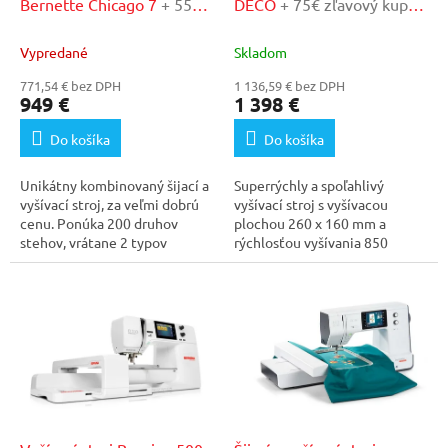
u
Bernette Chicago 7
+ 55€
DECO
+ 75€ zľavový kupón
k
zľavový kupón v našom
v našom autorizovanom
t
autorizovanom servise
servise
Vypredané
Skladom
o
771,54 € bez DPH
1 136,59 € bez DPH
v
949 €
1 398 €
Do košíka
Do košíka
Unikátny kombinovaný šijací a
Superrýchly a spoľahlivý
vyšívací stroj, za veľmi dobrú
vyšívací stroj s vyšívacou
cenu. Ponúka 200 druhov
plochou 260 x 160 mm a
stehov, vrátane 2 typov
rýchlosťou vyšívania 850
abecedy, 150...
stehov/min. V...