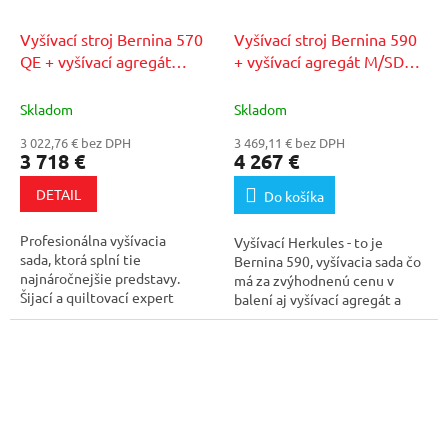
Vyšívací stroj Bernina 570
Vyšívací stroj Bernina 590
QE + vyšívací agregát
+ vyšívací agregát M/SDT
+
M/SDT
+ 75€ zľavový
75€ zľavový kupón v
kupón v našom
našom autorizovanom
Skladom
Skladom
autorizovanom servise
servise
3 022,76 € bez DPH
3 469,11 € bez DPH
3 718 €
4 267 €
DETAIL
Do košíka
Profesionálna vyšívacia
Vyšívací Herkules - to je
sada, ktorá splní tie
Bernina 590, vyšívacia sada čo
najnáročnejšie predstavy.
má za zvýhodnenú cenu v
Šijací a quiltovací expert
balení aj vyšívací agregát a
Bernina 570 QE, ktorý...
BSR pätku v...