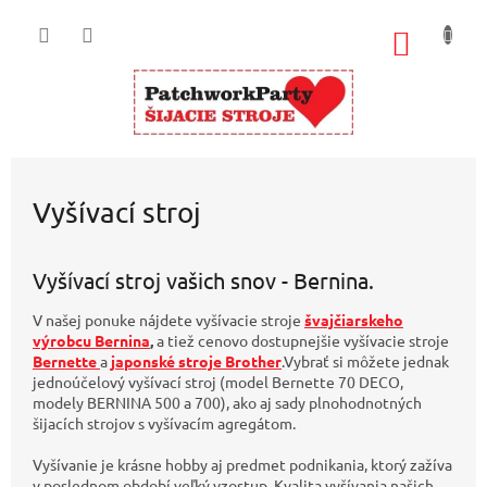
Prejsť
na
NÁKU
obsah
KOŠÍK
Vyšívací stroj
Vyšívací stroj vašich snov - Bernina.
V našej ponuke nájdete
vyšívacie stroje
švajčiarskeho
výrobcu Bernina
,
a tiež cenovo dostupnejšie vyšívacie stroje
Bernette
a
japonské stroje Brother
.
Vybrať si môžete jednak
jednoúčelový vyšívací stroj (model Bernette 70 DECO,
modely BERNINA 500 a 700), ako aj sady plnohodnotných
šijacích strojov s vyšívacím agregátom.
Vyšívanie je krásne hobby aj predmet podnikania, ktorý zažíva
v poslednom období veľký vzostup. Kvalita vyšívania našich