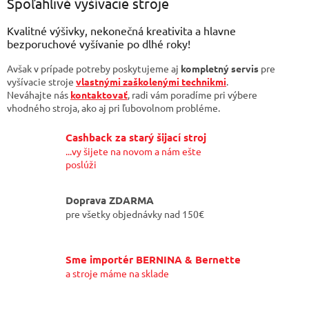
l
Spoľahlivé vyšívacie stroje
á
d
Kvalitné výšivky, nekonečná kreativita a hlavne
a
bezporuchové vyšívanie po dlhé roky!
c
i
Avšak v prípade potreby poskytujeme aj
kompletný servis
pre
e
vyšívacie stroje
vlastnými zaškolenými technikmi
.
p
Neváhajte nás
kontaktovať
, radi vám poradíme pri výbere
r
vhodného stroja, ako aj pri ľubovolnom probléme.
v
k
Cashback za starý šijací stroj
y
...vy šijete na novom a nám ešte
v
poslúži
ý
p
i
Doprava ZDARMA
s
pre všetky objednávky nad 150€
u
Sme importér BERNINA & Bernette
a stroje máme na sklade