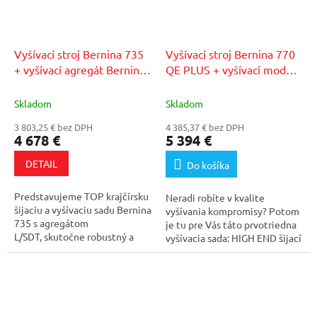
Vyšívací stroj Bernina 735
Vyšívací stroj Bernina 770
+ vyšívací agregát Bernina
QE PLUS + vyšívací modul
L/SDT
+ 75€ zľavový kupón
L/SDT
+ 75€ zľavový kupón
v našom autorizovanom
v našom autorizovanom
Skladom
Skladom
servise
servise
3 803,25 € bez DPH
4 385,37 € bez DPH
4 678 €
5 394 €
DETAIL
Do košíka
Predstavujeme TOP krajčírsku
Neradi robíte v kvalite
šijaciu a vyšívaciu sadu Bernina
vyšívania kompromisy? Potom
735 s agregátom
je tu pre Vás táto prvotriedna
L/SDT, skutočne robustný a
vyšívacia sada: HIGH END šijací
prepracovaný...
stroj s...