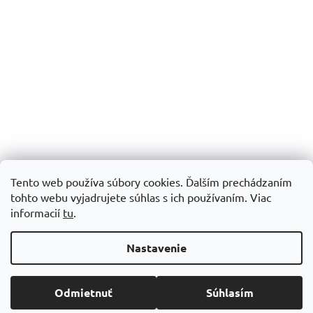
Tento web používa súbory cookies. Ďalším prechádzaním
tohto webu vyjadrujete súhlas s ich používaním.
Viac
informacií
tu
.
Vytvoril Shoptet
Nastavenie
Copyright 2026
Šijacie stroje Patchworkparty
. Všetky práva
Odmietnuť
Súhlasím
vyhradené.
Upraviť nastavenie cookies