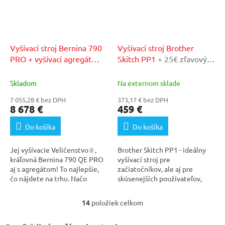
Vyšívací stroj Bernina 790
Vyšívací stroj Brother
PRO + vyšívací agregát
Skitch PP1
+ 25€ zľavový
L/SDT
+ 75€ zľavový kupón
kupón v našom
v našom autorizovanom
autorizovanom servise
Skladom
Na externom sklade
servise
7 055,28 € bez DPH
373,17 € bez DPH
8 678 €
459 €
Do košíka
Do košíka
Jej vyšívacie Veličenstvo♕,
Brother Skitch PP1 - ideálny
kráľovná Bernina 790 QE PRO
vyšívací stroj pre
aj s agregátom! To najlepšie,
začiatočníkov, ale aj pre
čo nájdete na trhu. Načo
skúsenejších používateľov,
kupovať 5 profi...
ktorí hľadajú cenovo...
14
položiek celkom
O
v