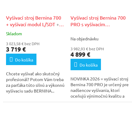
Vyšívací stroj Bernina 700
Vyšívací stroj Bernina 700
+ vyšívací modul L/SDT
+
PRO s vyšívacím
75€ zľavový kupón v
agregátom
+ 75€ zľavový
Skladom
Priemerné
našom autorizovanom
kupón v našom
Na objednávku
hodnotenie
servise
3 023,58 € bez DPH
autorizovanom servise
produktu
3 719 €
3 982,93 € bez DPH
je
4 899 €
4,0
Do košíka
z
Do košíka
5
Chcete vyšívať ako skutočný
hviezdičiek.
NOVINKA 2026 = vyšívací stroj
profesionál? Potom Vám treba
Bernina 700 PRO je určený pre
za parťáka túto silnú a výkonnú
nadšencov vyšívania, ktorí
vyšívaciu sadu BERNINA...
oceňujú výnimočnú kvalitu a
presnosť...