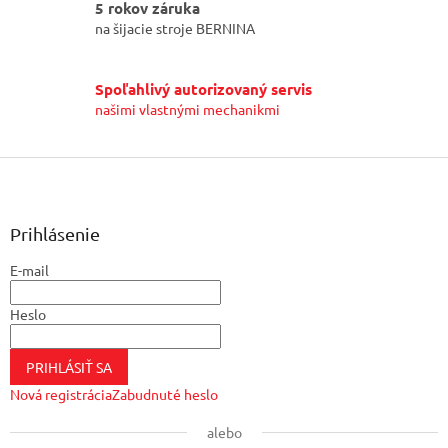
5 rokov záruka
na šijacie stroje BERNINA
Spoľahlivý autorizovaný servis
našimi vlastnými mechanikmi
Z
á
p
ä
Prihlásenie
t
E-mail
i
e
Heslo
PRIHLÁSIŤ SA
Nová registrácia
Zabudnuté heslo
alebo