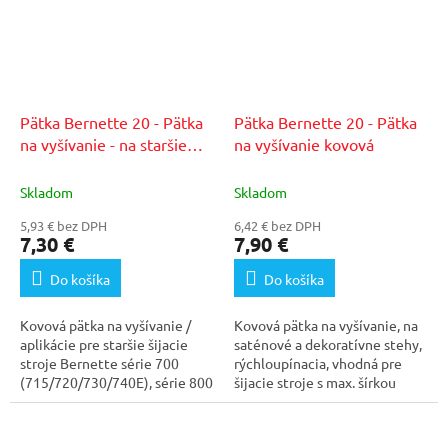
Pätka Bernette 20 - Pätka
Pätka Bernette 20 - Pätka
na vyšívanie - na staršie
na vyšívanie kovová
modely
Skladom
Skladom
5,93 € bez DPH
6,42 € bez DPH
7,30 €
7,90 €
Do košíka
Do košíka
Kovová pätka na vyšívanie /
Kovová pätka na vyšívanie, na
aplikácie pre staršie šijacie
saténové a dekoratívne stehy,
stroje Bernette série 700
rýchloupínacia, vhodná pre
(715/720/730/740E), série 800
šijacie stroje s max. šírkou
(812/815e) a...
stehu 5mm.