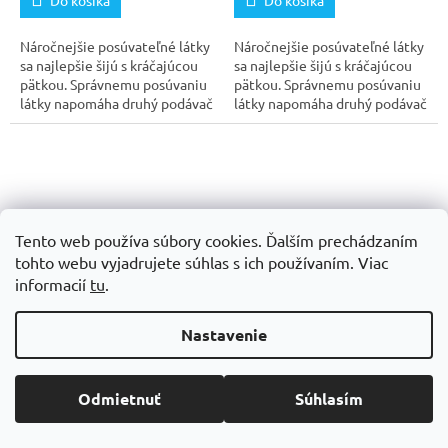
Do košíka
Do košíka
Náročnejšie posúvateľné látky
Náročnejšie posúvateľné látky
sa najlepšie šijú s kráčajúcou
sa najlepšie šijú s kráčajúcou
pätkou. Správnemu posúvaniu
pätkou. Správnemu posúvaniu
látky napomáha druhý podávač
látky napomáha druhý podávač
na hornej...
na hornej...
Tento web používa súbory cookies. Ďalším prechádzaním
tohto webu vyjadrujete súhlas s ich používaním.
Viac
informacií
tu
.
Pätka Bernette 51 - Pätka s
Pätka Bernette 52 -
valčekmi - b37/b38
Nepriľnavá teflónová pätka
Nastavenie
- b33/b35
Skladom
Skladom
Odmietnuť
Súhlasím
14,63 € bez DPH
19,51 € bez DPH
18 €
24 €