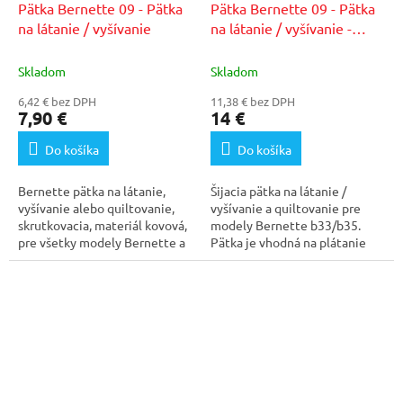
Pätka Bernette 09 - Pätka
Pätka Bernette 09 - Pätka
na látanie / vyšívanie
na látanie / vyšívanie -
b33/b35
Skladom
Skladom
6,42 € bez DPH
11,38 € bez DPH
7,90 €
14 €
Do košíka
Do košíka
Bernette pätka na látanie,
Šijacia pätka na látanie /
vyšívanie alebo quiltovanie,
vyšívanie a quiltovanie pre
skrutkovacia, materiál kovová,
modely Bernette b33/b35.
pre všetky modely Bernette a
Pätka je vhodná na plátanie
iných...
opotrebovaných...