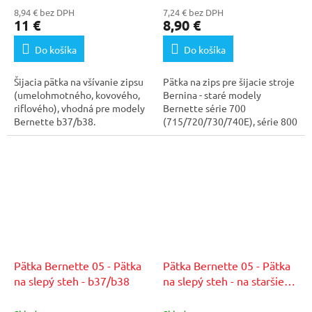
8,94 € bez DPH
7,24 € bez DPH
11 €
8,90 €
Do košíka
Do košíka
Šijacia pätka na všívanie zipsu
Pätka na zips pre šijacie stroje
(umelohmotného, kovového,
Bernina - staré modely
riflového), vhodná pre modely
Bernette série 700
Bernette b37/b38.
(715/720/730/740E), série 800
(812/815e)...
Pätka Bernette 05 - Pätka
Pätka Bernette 05 - Pätka
na slepý steh - b37/b38
na slepý steh - na staršie
modely