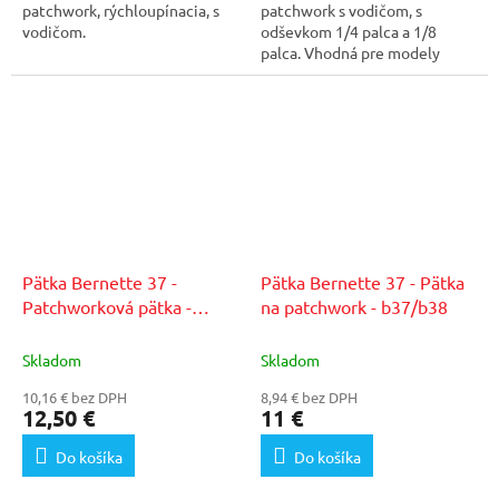
patchwork, rýchloupínacia, s
patchwork s vodičom, s
vodičom.
odševkom 1/4 palca a 1/8
palca. Vhodná pre modely
Bernette b33/b35.
Pätka Bernette 37 -
Pätka Bernette 37 - Pätka
Patchworková pätka -
na patchwork - b37/b38
b77/b79
Skladom
Skladom
10,16 € bez DPH
8,94 € bez DPH
12,50 €
11 €
Do košíka
Do košíka