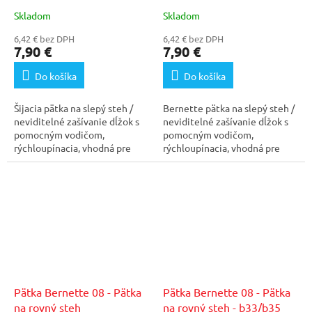
Skladom
Skladom
6,42 € bez DPH
6,42 € bez DPH
7,90 €
7,90 €
Do košíka
Do košíka
Šijacia pätka na slepý steh /
Bernette pätka na slepý steh /
neviditelné zašívanie dĺžok s
neviditelné zašívanie dĺžok s
pomocným vodičom,
pomocným vodičom,
rýchloupínacia, vhodná pre
rýchloupínacia, vhodná pre
šijacie stroje so...
modely šijacích...
Pätka Bernette 08 - Pätka
Pätka Bernette 08 - Pätka
na rovný steh
na rovný steh - b33/b35