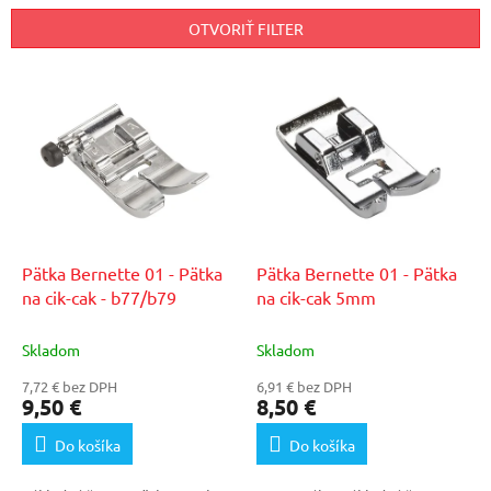
n
OTVORIŤ FILTER
i
e
V
p
ý
r
p
o
i
d
s
u
p
k
r
t
o
o
d
Pätka Bernette 01 - Pätka
Pätka Bernette 01 - Pätka
v
u
na cik-cak - b77/b79
na cik-cak 5mm
k
t
Skladom
Skladom
o
7,72 € bez DPH
6,91 € bez DPH
v
9,50 €
8,50 €
Do košíka
Do košíka