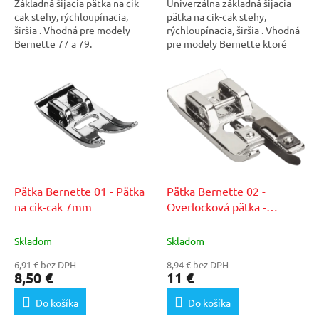
Základná šijacia pätka na cik-
Univerzálna základná šijacia
cak stehy, rýchloupínacia,
pätka na cik-cak stehy,
širšia . Vhodná pre modely
rýchloupínacia, širšia . Vhodná
Bernette 77 a 79.
pre modely Bernette ktoré
umožňujú šírku...
Pätka Bernette 01 - Pätka
Pätka Bernette 02 -
na cik-cak 7mm
Overlocková pätka -
b33/b35
Skladom
Skladom
6,91 € bez DPH
8,94 € bez DPH
8,50 €
11 €
Do košíka
Do košíka