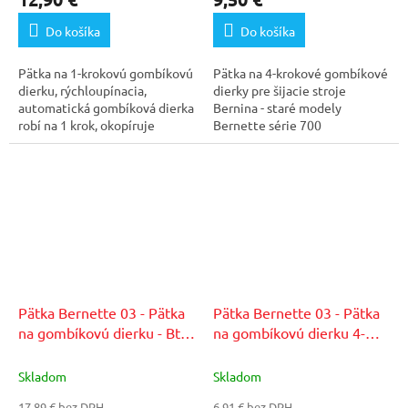
Do košíka
Do košíka
Pätka na 1-krokovú gombíkovú
Pätka na 4-krokové gombíkové
dierku, rýchloupínacia,
dierky pre šijacie stroje
automatická gombíková dierka
Bernina - staré modely
robí na 1 krok, okopíruje
Bernette série 700
veľkosť vášho...
(715/720/730/740E) a série
800...
Pätka Bernette 03 - Pätka
Pätka Bernette 03 - Pätka
na gombíkovú dierku - Bt
na gombíkovú dierku 4-
70/75
krokovú
Skladom
Skladom
17,89 € bez DPH
6,91 € bez DPH