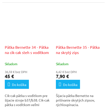
priamy výhľad na...
stuhy na mieste....
Pätka Bernette 34 - Pätka
Pätka Bernette 35 - Pätka
na cik-cak steh s vodítkom
na skrytý zips
Skladom
Skladom
36,59 € bez DPH
6,42 € bez DPH
45 €
7,90 €
Do košíka
Do košíka
Cik-cak pätka s vodítkom pre
Šijacia pätka Bernette na
šijacie stroje b37/b38. Cik-cak
prišívanie skrytých zipsov,
pätka s vodítkom veľmi
rýchloupínacia.