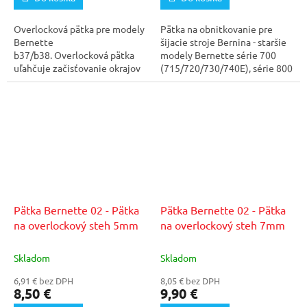
Overlocková pätka pre modely
Pätka na obnitkovanie pre
Bernette
šijacie stroje Bernina - staršie
b37/b38. Overlocková pätka
modely Bernette série 700
uľahčuje začisťovanie okrajov
(715/720/730/740E), série 800
látky a šije švy podobné...
(812/815e)
Pätka Bernette 02 - Pätka
Pätka Bernette 02 - Pätka
na overlockový steh 5mm
na overlockový steh 7mm
Skladom
Skladom
6,91 € bez DPH
8,05 € bez DPH
8,50 €
9,90 €