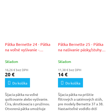
Pätka Bernette 24 - Pätka
Pätka Bernette 25 - Pätka
na voľné vyšívanie -
na našívanie pásky/stuhy -
b37/b38
b37/b38
Skladom
Skladom
16,26 € bez DPH
11,38 € bez DPH
20 €
14 €
Do košíka
Do košíka
Šijacia pätka na voľné
Šijacia pätka na prišitie
quiltovanie alebo vyšívanie.
flitrových a saténových stúh,
Číra, skrutkovacia s pružinou.
pre modely Bernette 37 a 38.
Otvorená pätka umožňuje
Nastaviteľné vodidlo drží