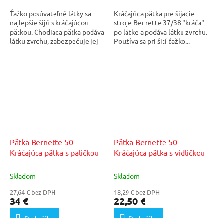
Ťažko posúvateľné látky sa
Kráčajúca pätka pre šijacie
najlepšie šijú s kráčajúcou
stroje Bernette 37/38 "kráča"
pätkou. Chodiaca pätka podáva
po látke a podáva látku zvrchu.
látku zvrchu, zabezpečuje jej
Používa sa pri šití ťažko...
horný posun....
Pätka Bernette 50 -
Pätka Bernette 50 -
Kráčajúca pätka s paličkou
Kráčajúca pätka s vidličkou
Skladom
Skladom
27,64 € bez DPH
18,29 € bez DPH
34 €
22,50 €