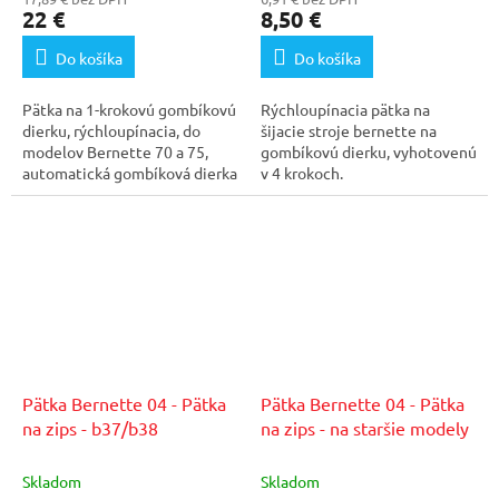
22 €
8,50 €
Do košíka
Do košíka
Pätka na 1-krokovú gombíkovú
Rýchloupínacia pätka na
dierku, rýchloupínacia, do
šijacie stroje bernette na
modelov Bernette 70 a 75,
gombíkovú dierku, vyhotovenú
automatická gombíková dierka
v 4 krokoch.
robí na 1 krok,...
Pätka Bernette 04 - Pätka
Pätka Bernette 04 - Pätka
na zips - b37/b38
na zips - na staršie modely
Skladom
Skladom