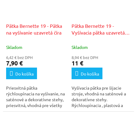
Pätka Bernette 19 - Pätka
Pätka Bernette 19 -
na vyšívanie uzavretá číra
Vyšívacia pätka uzavretá
číra - b33/b35
Skladom
Skladom
6,42 € bez DPH
8,94 € bez DPH
7,90 €
11 €
Do košíka
Do košíka
Priesvitná pätka
Vyšívacia pätka pre šijacie
rýchloupínacia na vyšívanie, na
stroje, vhodná na saténové a
saténové a dekoratívne stehy,
dekoratívne stehy.
priesvitná, vhodná pre všetky
Rýchloupínacia , plastová a
modely Bernette (i...
priesvitná, vhodná na...