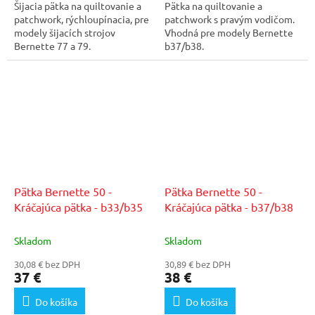
Šijacia pätka na quiltovanie a
Pätka na quiltovanie a
patchwork, rýchloupínacia, pre
patchwork s pravým vodičom.
modely šijacích strojov
Vhodná pre modely Bernette
Bernette 77 a 79.
b37/b38.
Pätka Bernette 50 -
Pätka Bernette 50 -
Kráčajúca pätka - b33/b35
Kráčajúca pätka - b37/b38
Skladom
Skladom
30,08 € bez DPH
30,89 € bez DPH
37 €
38 €
Do košíka
Do košíka