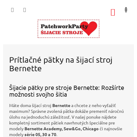
Prejsť
na
NÁKU
obsah
KOŠÍK
Prítlačné pätky na šijací stroj
Bernette
Šijacie pätky pre stroje Bernette: Rozšírte
možnosti svojho šitia
Máte doma šijací stroj
Bernette
a chcete z neho vyťažiť
maximum? Správne zvolená pätka dokáže premeniť náročnú
úlohu na jednoduchú záležitosť. V našej ponuke nájdete
kompletný sortiment pätiek navrhnutých špeciálne pre
modely
Bernette Academy, Sew&Go, Chicago
či najnovšie
modely
série 05, 30 a 70
.