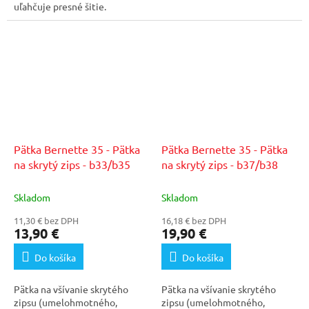
uľahčuje presné šitie.
Najbežnejšie švy sú...
Pätka Bernette 35 - Pätka
Pätka Bernette 35 - Pätka
na skrytý zips - b33/b35
na skrytý zips - b37/b38
Skladom
Skladom
11,30 € bez DPH
16,18 € bez DPH
13,90 €
19,90 €
Do košíka
Do košíka
Pätka na všívanie skrytého
Pätka na všívanie skrytého
zipsu (umelohmotného,
zipsu (umelohmotného,