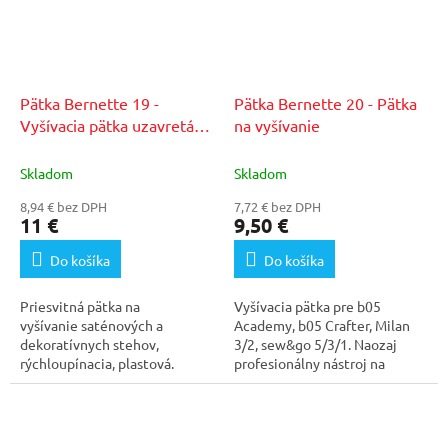
Pätka Bernette 19 -
Pätka Bernette 20 - Pätka
Vyšívacia pätka uzavretá
na vyšívanie
číra - b37/b38
Skladom
Skladom
8,94 € bez DPH
7,72 € bez DPH
11 €
9,50 €
Do košíka
Do košíka
Priesvitná pätka na
Vyšívacia pätka pre b05
vyšívanie saténových a
Academy, b05 Crafter, Milan
dekoratívnych stehov,
3/2, sew&go 5/3/1. Naozaj
rýchloupínacia, plastová.
profesionálny nástroj na
Vhodná na modely Bernette
vyšívanie a zdobenie....
b37 a...