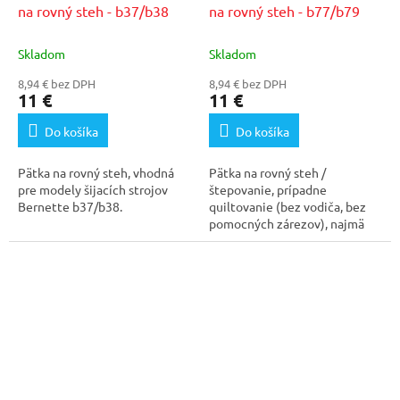
na rovný steh - b37/b38
na rovný steh - b77/b79
Skladom
Skladom
8,94 € bez DPH
8,94 € bez DPH
11 €
11 €
Do košíka
Do košíka
Pätka na rovný steh, vhodná
Pätka na rovný steh /
pre modely šijacích strojov
štepovanie, prípadne
Bernette b37/b38.
quiltovanie (bez vodiča, bez
pomocných zárezov), najmä
vhodné pri tenkých látkach,...