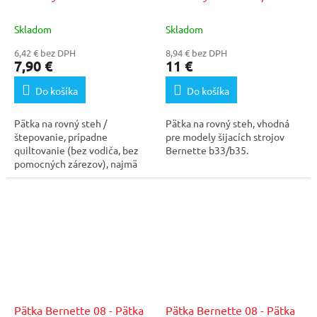
Skladom
Skladom
6,42 € bez DPH
8,94 € bez DPH
7,90 €
11 €
Do košíka
Do košíka
Pätka na rovný steh /
Pätka na rovný steh, vhodná
štepovanie, prípadne
pre modely šijacích strojov
quiltovanie (bez vodiča, bez
Bernette b33/b35.
pomocných zárezov), najmä
vhodné pri tenkých látkach,...
Pätka Bernette 08 - Pätka
Pätka Bernette 08 - Pätka