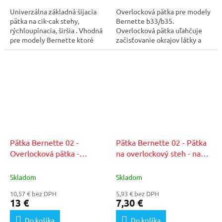
Univerzálna základná šijacia
Overlocková pätka pre modely
pätka na cik-cak stehy,
Bernette b33/b35.
rýchloupínacia, širšia . Vhodná
Overlocková pätka uľahčuje
pre modely Bernette ktoré
začisťovanie okrajov látky a
umožňujú šírku...
šije švy podobné...
Pätka Bernette 02 -
Pätka Bernette 02 - Pätka
Overlocková pätka -
na overlockový steh - na
b37/b38
staršie modely
Skladom
Skladom
10,57 € bez DPH
5,93 € bez DPH
13 €
7,30 €
Do košíka
Do košíka