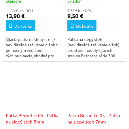
Skladom
Skladom
11,30 € bez DPH
7,72 € bez DPH
13,90 €
9,50 €
Do košíka
Do košíka
Šijacia pätka na slepý steh /
Pätka na slepý steh
neviditelné zašívanie dĺžok s
(neviditelné zašívanie dĺžok)
pomocným vodičom,
pre staré modely šijacích
rýchloupínacia, vhodná pre
strojov Bernette série 700
modely Bernette 37 a 38.
(715/720/730/740E),...
Pätka Bernette 05 - Pätka
Pätka Bernette 05 - Pätka
na slepý steh 5mm
na slepý steh 7mm