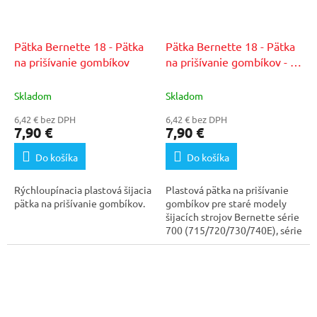
Pätka Bernette 18 - Pätka
Pätka Bernette 18 - Pätka
na prišívanie gombíkov
na prišívanie gombíkov - na
staršie modely
Skladom
Skladom
6,42 € bez DPH
6,42 € bez DPH
7,90 €
7,90 €
Do košíka
Do košíka
Rýchloupínacia plastová šijacia
Plastová pätka na prišívanie
pätka na prišívanie gombíkov.
gombíkov pre staré modely
šijacích strojov Bernette série
700 (715/720/730/740E), série
800...