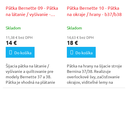
Pätka Bernette 09 - Pätka
Pätka Bernette 10 - Pätka
na látanie / vyšívanie -
na okraje / hrany - b37/b38
b37/b38
Skladom
Skladom
11,38 € bez DPH
14,63 € bez DPH
14 €
18 €
Do košíka
Do košíka
Šijacia pätka na látanie /
Pätka na hrany na šijacie stroje
vyšívanie a quiltovanie pre
Bernina 37/38. Realizuje
modely Bernette 37 a 38.
overlockové švy, začisťovanie
Pätka je vhodná na plátanie
okrajov, viditeľné lemy na
opotrebovaných...
pružných...