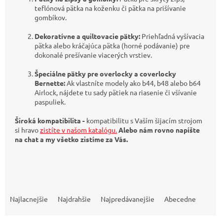
teflónová pätka na koženku či pätka na prišívanie
gombíkov.
Dekoratívne a quiltovacie pätky:
Priehľadná vyšívacia
pätka alebo kráčajúca pätka (horné podávanie) pre
dokonalé prešívanie viacerých vrstiev.
Špeciálne pätky pre overlocky a coverlocky
Bernette:
Ak vlastníte modely ako b44, b48 alebo b64
Airlock, nájdete tu sady pätiek na riasenie či všívanie
paspuliek.
Široká kompatibilita -
kompatibilitu s Vaším šijacím strojom
si hravo
zistíte v našom katalógu.
Alebo nám rovno napíšte
na chat a my všetko zistíme za Vás.
R
a
Najlacnejšie
Najdrahšie
Najpredávanejšie
Abecedne
d
e