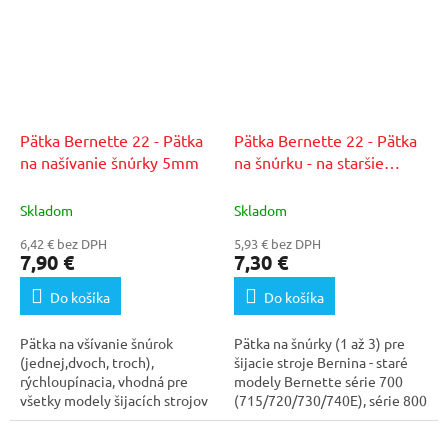
Pätka Bernette 22 - Pätka
Pätka Bernette 22 - Pätka
na našívanie šnúrky 5mm
na šnúrku - na staršie
modely
Skladom
Skladom
6,42 € bez DPH
5,93 € bez DPH
7,90 €
7,30 €
Do košíka
Do košíka
Pätka na všívanie šnúrok
Pätka na šnúrky (1 až 3) pre
(jednej,dvoch, troch),
šijacie stroje Bernina - staré
rýchloupínacia, vhodná pre
modely Bernette série 700
všetky modely šijacích strojov
(715/720/730/740E), série 800
so šírkou stehu 5mm.
(812/815e)...