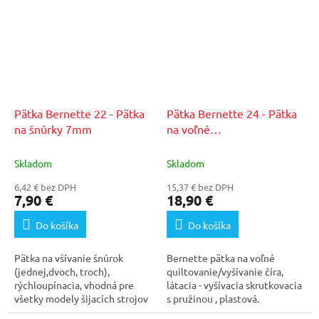
Pätka Bernette 22 - Pätka
Pätka Bernette 24 - Pätka
na šnúrky 7mm
na voľné
quiltovanie/vyšívanie
Skladom
Skladom
6,42 € bez DPH
15,37 € bez DPH
7,90 €
18,90 €
Do košíka
Do košíka
Pätka na všívanie šnúrok
Bernette pätka na voľné
(jednej,dvoch, troch),
quiltovanie/vyšívanie číra,
rýchloupínacia, vhodná pre
látacia - vyšívacia skrutkovacia
všetky modely šijacích strojov
s pružinou , plastová.
so šírkou stehu 7mm.