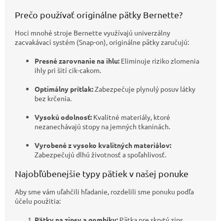
Prečo používať originálne pätky Bernette?
Hoci mnohé stroje Bernette využívajú univerzálny
zacvakávací systém (Snap-on), originálne pätky zaručujú:
Presné zarovnanie na ihlu:
Eliminuje riziko zlomenia
ihly pri šití cik-cakom.
Optimálny prítlak:
Zabezpečuje plynulý posuv látky
bez krčenia.
Vysokú odolnosť:
Kvalitné materiály, ktoré
nezanechávajú stopy na jemných tkaninách.
Vyrobené z vysoko kvalitných materiálov:
Zabezpečujú dlhú životnosť a spoľahlivosť.
Najobľúbenejšie typy pätiek v našej ponuke
Aby sme vám uľahčili hľadanie, rozdelili sme ponuku podľa
účelu použitia:
Pätky na zipsy a gombíky:
Pätka pre skrytý zips,