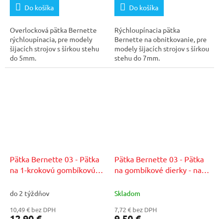
Do košíka
Do košíka
Overlocková pätka Bernette
Rýchloupínacia pätka
rýchloupínacia, pre modely
Bernette na obnitkovanie, pre
šijacích strojov s šírkou stehu
modely šijacích strojov s šírkou
do 5mm.
stehu do 7mm.
Pätka Bernette 03 - Pätka
Pätka Bernette 03 - Pätka
na 1-krokovú gombíkovú
na gombíkové dierky - na
dierku
staršie modely
do 2 týždňov
Skladom
10,49 € bez DPH
7,72 € bez DPH
12,90 €
9,50 €