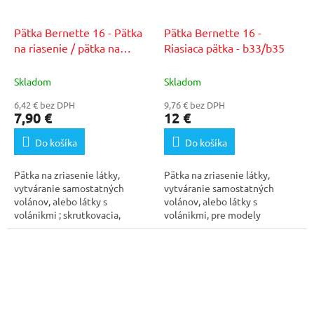
Pätka Bernette 16 - Pätka
Pätka Bernette 16 -
na riasenie / pätka na
Riasiaca pätka - b33/b35
naberanie
Skladom
Skladom
6,42 € bez DPH
9,76 € bez DPH
7,90 €
12 €
Do košíka
Do košíka
Pätka na zriasenie látky,
Pätka na zriasenie látky,
vytváranie samostatných
vytváranie samostatných
volánov, alebo látky s
volánov, alebo látky s
volánikmi ; skrutkovacia,
volánikmi, pre modely
vhodná pre takmer všetky...
Bernette 33 a 35.