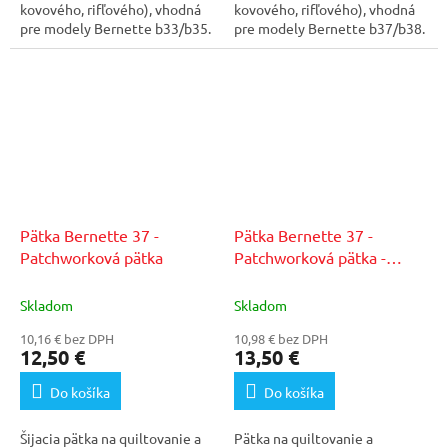
kovového, rifľového), vhodná
kovového, rifľového), vhodná
pre modely Bernette b33/b35.
pre modely Bernette b37/b38.
Pätka Bernette 37 -
Pätka Bernette 37 -
Patchworková pätka
Patchworková pätka -
b33/b35
Skladom
Skladom
10,16 € bez DPH
10,98 € bez DPH
12,50 €
13,50 €
Do košíka
Do košíka
Šijacia pätka na quiltovanie a
Pätka na quiltovanie a