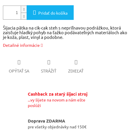
Pridať do košíka
Šijacia pätka na cik-cak steh s nepriľnavou podrážkou, ktorá
zaisťuje hladký pohyb na ťažko podávateľných materiáloch ako
je koža, plast, vinyl a podobne.
Detailné informácie
OPÝTAŤ SA
STRÁŽIŤ
ZDIEĽAŤ
Cashback za starý šijací stroj
...vy šijete na novom a nám ešte
poslúži
Doprava ZDARMA
pre všetky objednávky nad 150€