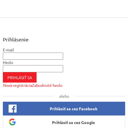
Z
á
p
ä
Prihlásenie
t
E-mail
i
e
Heslo
PRIHLÁSIŤ SA
Nová registrácia
Zabudnuté heslo
alebo
Prihlásiť sa cez Facebook
Prihlásiť sa cez Google