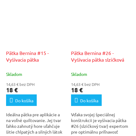
ks...
Pätka Bernina #15 -
Pätka Bernina #26 -
Vyšívacia pätka
Vyšívacia pätka slzičková
Skladom
Skladom
14,63 € bez DPH
14,63 € bez DPH
18 €
18 €
Do košíka
Do košíka
Ideálna pätka pre aplikácie a
Vďaka svojej špeciálnej
na voľné quiltovanie. Jej tvar
konštrukcii je vyšívacia pätka
ľahko zahnutý hore uľahčuje
#26 (slzičkový tvar) expertom
šitie chlpatých a silných látok
pre optimálnu priľnavosť