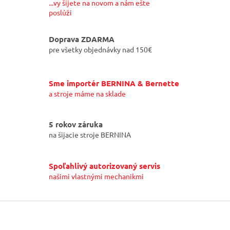
...vy šijete na novom a nám ešte
poslúži
Doprava ZDARMA
pre všetky objednávky nad 150€
Sme importér BERNINA & Bernette
a stroje máme na sklade
5 rokov záruka
na šijacie stroje BERNINA
Spoľahlivý autorizovaný servis
našimi vlastnými mechanikmi
Z
á
p