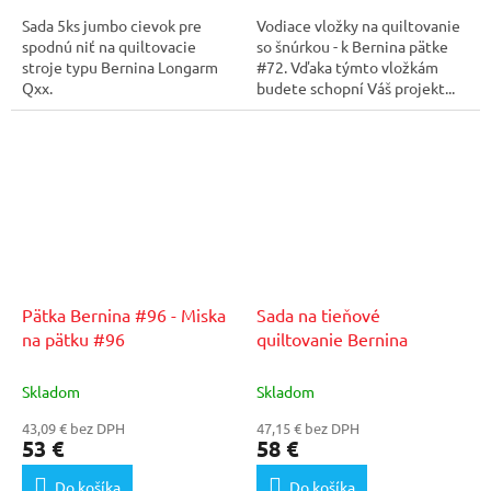
Sada 5ks jumbo cievok pre
Vodiace vložky na quiltovanie
spodnú niť na quiltovacie
so šnúrkou - k Bernina pätke
stroje typu Bernina Longarm
#72. Vďaka týmto vložkám
Qxx.
budete schopní Váš projekt...
Pätka Bernina #96 - Miska
Sada na tieňové
na pätku #96
quiltovanie Bernina
Skladom
Skladom
43,09 € bez DPH
47,15 € bez DPH
53 €
58 €
Do košíka
Do košíka