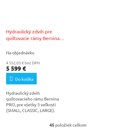
Hydraulický zdvih pre
quiltovacie rámy Bernina
PRO
Na objednávku
4 552,03 € bez DPH
5 599 €
Do košíka
Hydraulický zdvih
quiltovacieho rámu Bernina
PRO, pre všetky 3 veľkosti
(SMALL, CLASSIC, LARGE).
Stlačíte tlačidlo a výšku rámu...
45
položiek celkom
O
v