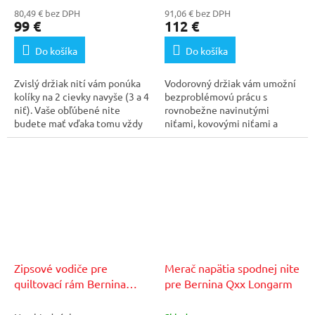
80,49 € bez DPH
91,06 € bez DPH
99 €
112 €
Do košíka
Do košíka
Zvislý držiak nití vám ponúka
Vodorovný držiak vám umožní
kolíky na 2 cievky navyše (3 a 4
bezproblémovú prácu s
niť). Vaše obľúbené nite
rovnobežne navinutými
budete mať vďaka tomu vždy
niťami, kovovými niťami a
poruke.
stužkami. Je vhodný najmä
pre...
Zipsové vodiče pre
Merač napätia spodnej nite
quiltovací rám Bernina
pre Bernina Qxx Longarm
STUDIO