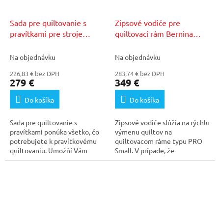
Sada pre quiltovanie s
Zipsové vodiče pre
pravítkami pre stroje
quiltovací rám Bernina
Bernina Qxx
PRO Small
Na objednávku
Na objednávku
226,83 € bez DPH
283,74 € bez DPH
279 €
349 €
Do košíka
Do košíka
Sada pre quiltovanie s
Zipsové vodiče slúžia na rýchlu
pravítkami ponúka všetko, čo
výmenu quiltov na
potrebujete k pravítkovému
quiltovacom ráme typu PRO
quiltovaniu. Umožňí Vám
Small. V prípade, že
vyšívať aj netradičné...
potrebujete rýchlo zameniť...