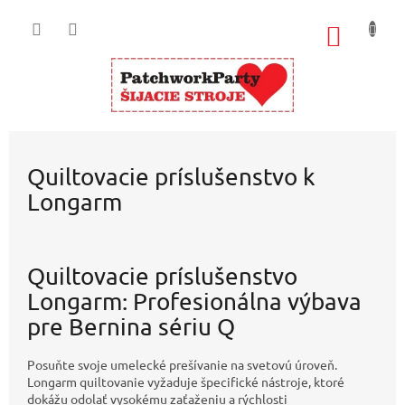
Prejsť
na
NÁKU
obsah
KOŠÍK
Quiltovacie príslušenstvo k
Longarm
Quiltovacie príslušenstvo
Longarm: Profesionálna výbava
pre Bernina sériu Q
Posuňte svoje umelecké prešívanie na svetovú úroveň.
Longarm quiltovanie vyžaduje špecifické nástroje, ktoré
dokážu odolať vysokému zaťaženiu a rýchlosti