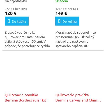
Na objednávku
Skladom
97,56 € bez DPH
121,14 € bez DPH
120 €
149 €
Do košíka
Do košíka
Zipsové vodiče na ku
Merač napätia spodnej nite
quiltovaciemu rámu Studio
pre Bernina Qxx. Užitočný
dĺžky 5 stôp (cca 150 cm). V
nástroj pre nastavenie
prípade, že potrebujete rýchlo
správneho napätia, už
zameniť prácu na...
nemusíte hádať, vložíte...
Quiltovacie pravítka
Quiltovacie pravítka
Bernina Borders ruler kit
Bernina Carves and Clams
ruler kit