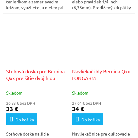
tanierikom a zameriavacím
alebo pravítiek 1/4 inch
krížom, využijete ju nielen pri
(6,35mm). Predĺžený krk pätky
vyrezávanej...
umožňuje...
Stehová doska pre Bernina
Navliekač ihly Bernina Qxx
Qxx pre šitie dvojihlou
LONGARM
Skladom
Skladom
26,83 € bez DPH
27,64 € bez DPH
33 €
34 €
Do košíka
Do košíka
Stehová doska na šitie
Navliekač nite pre quiltovacie