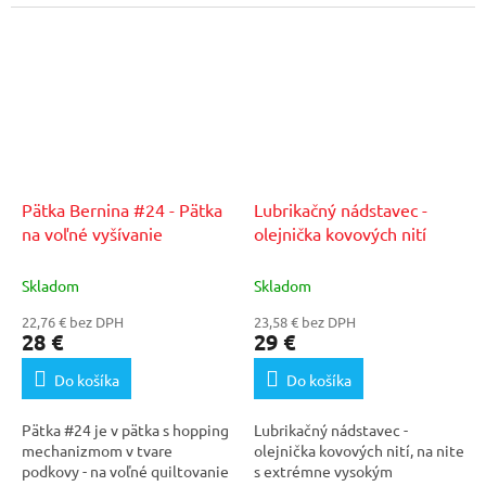
a...
tkaniny a...
Pätka Bernina #24 - Pätka
Lubrikačný nádstavec -
na voľné vyšívanie
olejnička kovových nití
Skladom
Skladom
22,76 € bez DPH
23,58 € bez DPH
28 €
29 €
Do košíka
Do košíka
Pätka #24 je v pätka s hopping
Lubrikačný nádstavec -
mechanizmom v tvare
olejnička kovových nití, na nite
podkovy - na voľné quiltovanie
s extrémne vysokým