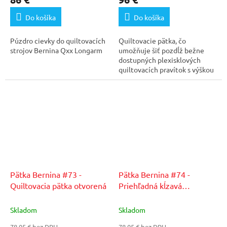
Do košíka
Do košíka
Púzdro cievky do quiltovacích
Quiltovacie pätka, čo
strojov Bernina Qxx Longarm
umožňuje šiť pozdĺž bežne
dostupných plexisklových
quiltovacích pravítok s výškou
1/4" (6mm). Obzvlášť...
Pätka Bernina #73 -
Pätka Bernina #74 -
Quiltovacia pätka otvorená
Priehľadná kĺzavá
quiltovacia pätka
Skladom
Skladom
78,05 € bez DPH
78,05 € bez DPH