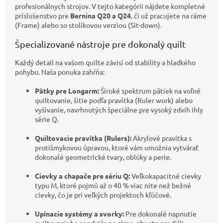
profesionálnych strojov. V tejto kategórii nájdete kompletné
príslušenstvo pre
Bernina Q20 a Q24
, či už pracujete na ráme
(Frame) alebo so stolíkovou verziou (Sit-down).
Špecializované nástroje pre dokonalý quilt
Každý detail na vašom quilte závisí od stability a hladkého
pohybu. Naša ponuka zahŕňa:
Pätky pre Longarm:
Široké spektrum pätiek na voľné
quiltovanie, šitie podľa pravítka (Ruler work) alebo
vyšívanie, navrhnutých špeciálne pre vysoký zdvih ihly
série Q.
Quiltovacie pravítka (Rulers):
Akrylové pravítka s
protišmykovou úpravou, ktoré vám umožnia vytvárať
dokonalé geometrické tvary, oblúky a perie.
Cievky a chapače pre sériu Q:
Veľkokapacitné cievky
typu M, ktoré pojmú až o 40 % viac nite než bežné
cievky, čo je pri veľkých projektoch kľúčové.
Upínacie systémy a svorky:
Pre dokonalé napnutie
quiltovacieho sendviča na ráme, aby ste predišli