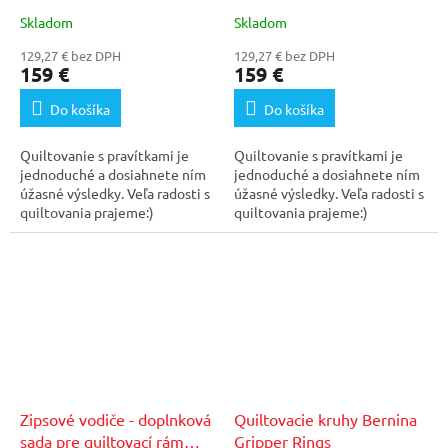
Skladom
Skladom
129,27 € bez DPH
129,27 € bez DPH
159 €
159 €
Do košíka
Do košíka
Quiltovanie s pravítkami je
Quiltovanie s pravítkami je
jednoduché a dosiahnete ním
jednoduché a dosiahnete ním
úžasné výsledky. Veľa radosti s
úžasné výsledky. Veľa radosti s
quiltovania prajeme:)
quiltovania prajeme:)
Zipsové vodiče - doplnková
Quiltovacie kruhy Bernina
sada pre quiltovací rám
Gripper Rings