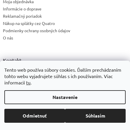
Moja objednávka
Informácie o doprave
Reklamačný poriadok
Nákup na splátky cez Quatro
Podmienky ochrany osobných údajov
O nás
Kontakt
Tento web používa súbory cookies. Ďalším prechádzaním
info
@
bernina.sk
tohto webu vyjadrujete súhlas s ich používaním.
Viac
+421 903 472 782
informacií
tu
.
PatchworkParty
Nastavenie
patchworkparty_anka_zimova
Patchworkparty.sk
PatchworkParty
Odmietnuť
Súhlasím