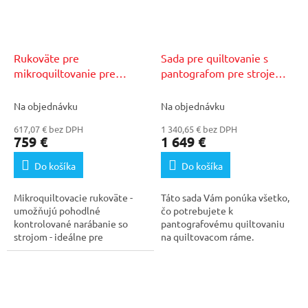
Rukoväte pre
Sada pre quiltovanie s
mikroquiltovanie pre
pantografom pre stroje
Bernina Qxx
Bernina Qxx
Na objednávku
Na objednávku
617,07 € bez DPH
1 340,65 € bez DPH
759 €
1 649 €
Do košíka
Do košíka
Mikroquiltovacie rukoväte -
Táto sada Vám ponúka všetko,
umožňujú pohodlné
čo potrebujete k
kontrolované narábanie so
pantografovému quiltovaniu
strojom - ideálne pre
na quiltovacom ráme.
mikroprácu - ergonomický
Pomocou pantografu sa dajú...
tvar...