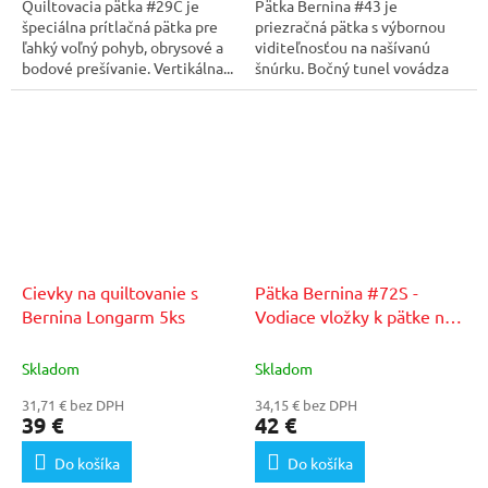
Quiltovacia pätka #29C je
Pätka Bernina #43 je
špeciálna prítlačná pätka pre
priezračná pätka s výbornou
ľahký voľný pohyb, obrysové a
viditeľnosťou na našívanú
bodové prešívanie. Vertikálna...
šnúrku. Bočný tunel vovádza
šnúrku priamo pod ihlu a...
Cievky na quiltovanie s
Pätka Bernina #72S -
Bernina Longarm 5ks
Vodiace vložky k pätke na
quiltovanie
Skladom
Skladom
31,71 € bez DPH
34,15 € bez DPH
39 €
42 €
Do košíka
Do košíka