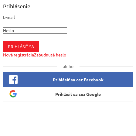
ä
Prihlásenie
t
E-mail
i
e
Heslo
PRIHLÁSIŤ SA
Nová registrácia
Zabudnuté heslo
alebo
Prihlásiť sa cez Facebook
Prihlásiť sa cez Google