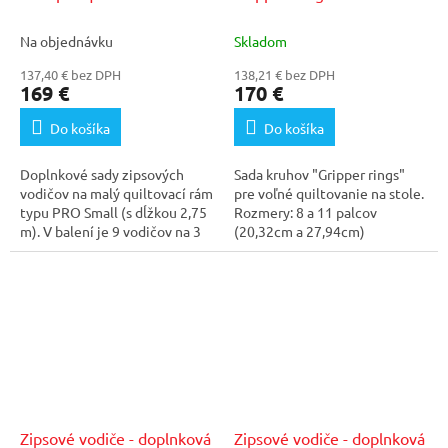
PRO Small
Na objednávku
Skladom
137,40 € bez DPH
138,21 € bez DPH
169 €
170 €
Do košíka
Do košíka
Doplnkové sady zipsových
Sada kruhov "Gripper rings"
vodičov na malý quiltovací rám
pre voľné quiltovanie na stole.
typu PRO Small (s dĺžkou 2,75
Rozmery: 8 a 11 palcov
m). V balení je 9 vodičov na 3
(20,32cm a 27,94cm)
quilty-...
Zipsové vodiče - doplnková
Zipsové vodiče - doplnková