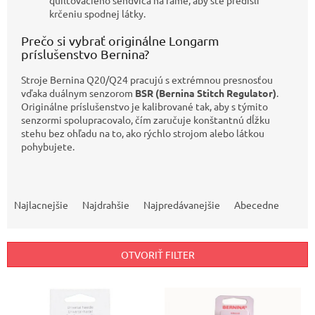
krčeniu spodnej látky.
Prečo si vybrať originálne Longarm
príslušenstvo Bernina?
Stroje Bernina Q20/Q24 pracujú s extrémnou presnosťou
vďaka duálnym senzorom
BSR (Bernina Stitch Regulator)
.
Originálne príslušenstvo je kalibrované tak, aby s týmito
senzormi spolupracovalo, čím zaručuje konštantnú dĺžku
stehu bez ohľadu na to, ako rýchlo strojom alebo látkou
pohybujete.
R
a
Najlacnejšie
Najdrahšie
Najpredávanejšie
Abecedne
d
e
n
OTVORIŤ FILTER
i
e
V
p
ý
r