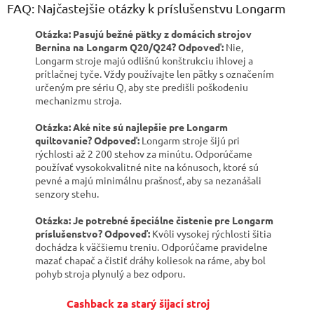
l
FAQ: Najčastejšie otázky k príslušenstvu Longarm
á
d
Otázka: Pasujú bežné pätky z domácich strojov
a
Bernina na Longarm Q20/Q24?
Odpoveď:
Nie,
c
Longarm stroje majú odlišnú konštrukciu ihlovej a
i
prítlačnej tyče. Vždy používajte len pätky s označením
e
určeným pre sériu Q, aby ste predišli poškodeniu
p
mechanizmu stroja.
r
v
Otázka: Aké nite sú najlepšie pre Longarm
k
quiltovanie?
Odpoveď:
Longarm stroje šijú pri
y
rýchlosti až 2 200 stehov za minútu. Odporúčame
v
používať vysokokvalitné nite na kónusoch, ktoré sú
ý
pevné a majú minimálnu prašnosť, aby sa nezanášali
p
senzory stehu.
i
s
Otázka: Je potrebné špeciálne čistenie pre Longarm
u
príslušenstvo?
Odpoveď:
Kvôli vysokej rýchlosti šitia
dochádza k väčšiemu treniu. Odporúčame pravidelne
mazať chapač a čistiť dráhy koliesok na ráme, aby bol
pohyb stroja plynulý a bez odporu.
Cashback za starý šijací stroj