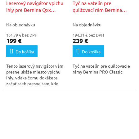
Laserový navigátor vpichu
Tyč na vatelín pre
ihly pre Bernina Qxx
quiltovací rám Bernina
Longarm
PRO Classic
Na objednávku
Na objednávku
161,79 € bez DPH
194,31 € bez DPH
199 €
239 €
Do košíka
Do košíka
Tento laserový navigátor vám
Tyč na vatelín pre quiltovacie
presne ukáže miesto vpichu
rámy Bernina PRO Classic
ihly, vďaka čomu dokážete
začať steh presne tam, kde
potrebujete.