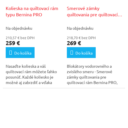
Kolieska na quiltovací rám
Smerové zámky
typu Bernina PRO
quiltovania pre quiltovací
rám Bernina PRO
Na objednávku
Na objednávku
210,57 € bez DPH
218,70 € bez DPH
259 €
269 €
Do košíka
Do košíka
Nasaďte kolieska a váš
Blokátory vodorovného a
quiltovací rám môžete ľahko
zvislého smeru - Smerové
posunúť. Každé koliesko je
zámky quiltovania pre
možné aj zabrzdiť a vďaka
quiltovací rám Bernina PRO,
tomu ostane rám pevne...
sada 2ks. Uľahčujú šitie...