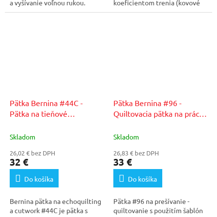
a vyšívanie voľnou rukou.
koeficientom trenia (kovové
nite, málo stočené...
Pätka Bernina #44C -
Pätka Bernina #96 -
Pätka na tieňové
Quiltovacia pätka na prácu
quiltovanie a cutwork
s pravítkom
Skladom
Skladom
26,02 € bez DPH
26,83 € bez DPH
32 €
33 €
Do košíka
Do košíka
Bernina pätka na echoquilting
Pätka #96 na prešívanie -
a cutwork #44C je pätka s
quiltovanie s použitím šablón