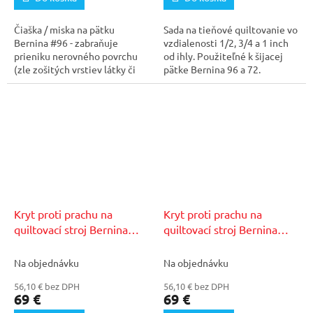
Čiaška / miska na pätku
Sada na tieňové quiltovanie vo
Bernina #96 - zabraňuje
vzdialenosti 1/2, 3/4 a 1 inch
prieniku nerovného povrchu
od ihly. Použiteľné k šijacej
(zle zošitých vrstiev látky či
pätke Bernina 96 a 72.
vatelínu) ponad pätku...
Kryt proti prachu na
Kryt proti prachu na
quiltovací stroj Bernina
quiltovací stroj Bernina
Q16/Q16 PLUS
Q20
Na objednávku
Na objednávku
56,10 € bez DPH
56,10 € bez DPH
69 €
69 €