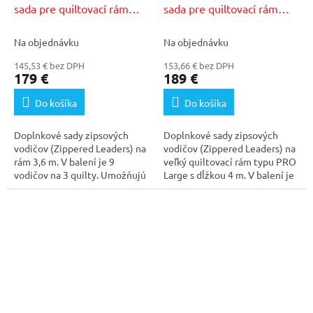
sada pre quiltovací rám
sada pre quiltovací rám
PRO Classic
PRO Large
Na objednávku
Na objednávku
145,53 € bez DPH
153,66 € bez DPH
179 €
189 €
Do košíka
Do košíka
Doplnkové sady zipsových
Doplnkové sady zipsových
vodičov (Zippered Leaders) na
vodičov (Zippered Leaders) na
rám 3,6 m. V balení je 9
veľký quiltovací rám typu PRO
vodičov na 3 quilty. Umožňujú
Large s dĺžkou 4 m. V balení je
prácu na...
9 vodičov...