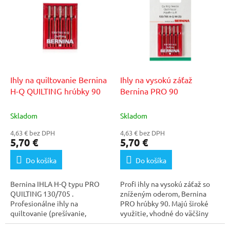
Ihly na quiltovanie Bernina
Ihly na vysokú záťaž
H-Q QUILTING hrúbky 90
Bernina PRO 90
Skladom
Skladom
4,63 € bez DPH
4,63 € bez DPH
5,70 €
5,70 €
Do košíka
Do košíka
Bernina IHLA H-Q typu PRO
Profi ihly na vysokú záťaž so
QUILTING 130/705 .
zníženým oderom, Bernina
Profesionálne ihly na
PRO hrúbky 90. Majú široké
quiltovanie (prešívanie,
využitie, vhodné do väčšiny
maľovanie ihlou). Balenie 5
šijacích strojov...