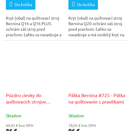
Do košíka
Do košíka
Kryt (obal) na quiltovací stroj
Kryt (obal) na quiltovací stroj
Bernina Q16 a Q16 PLUS
Bernina Q20 ochráni váš stroj
ochráni váš stroj pred
pred prachom. Ľahko sa
prachom. Ľahko sa nasadzuje a
nasadzuje a má osobitý kryt na
má osobitý kryt na...
zvislý aj...
Púzdro cievky do
Pätka Bernina #72S - Pätka
quiltovacích strojov
na quiltovanie s pravítkami
Bernina Qxx Longarm
Skladom
Skladom
69,92 € bez DPH
78,05 € bez DPH
86 €
96 €