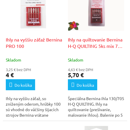
p
o
i
d
s
u
p
k
r
t
o
o
d
Ihly na vyššiu záťaž Bernina
Ihly na quiltovanie Bernina
v
u
PRO 100
H-Q QUILTING 5ks mix 75-
k
90
t
Skladom
Skladom
o
3,25 € bez DPH
4,63 € bez DPH
v
4 €
5,70 €
Do košíka
Do košíka
Ihly na vyššiu záťaž, so
Špeciálna Bernina ihla 130/705
zníženým oderom, hrúbky 100
H-Q QUILTING. Ihly na
sú vhodné do väčšiny šijacích
quiltovanie (prešívanie,
strojov Bernina vrátane
malovanie ihlou). Balenie po 5
quiltovacích strojov...
ks: 3x hr.75/11,...