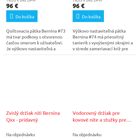
96 €
96 €
Do košíka
Do košíka
Quiltovacia pätka Bernina #73
Výškovo nastaviteľná pätka
má tvar podkovy s otvorenou
Bernina #74 má priesvitný
časťou smerom k užívateľovi.
tanierik s vyvýšenými okrajmi a
Je výškovo nastaviteľná a
v strede zameriavací kríž pre
vyznačuje sa...
presné...
Zvislý držiak nití Bernina
Vodorovný držiak pre
Qxx - prídavný
kovové nite a stužky pre
Bernina Qxx
Na objednávku
Na objednávku