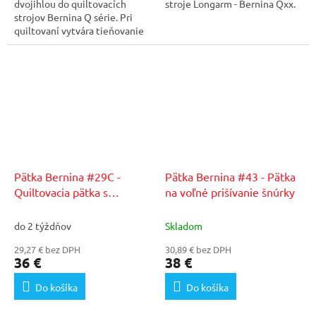
dvojihlou do quiltovacích
stroje Longarm - Bernina Qxx.
strojov Bernina Q série. Pri
quiltovaní vytvára tieňovanie
stehu a na rubovej...
Pätka Bernina #29C -
Pätka Bernina #43 - Pätka
Quiltovacia pätka s
na voľné prišívanie šnúrky
optočlenom
do 2 týždňov
Skladom
29,27 € bez DPH
30,89 € bez DPH
36 €
38 €
Do košíka
Do košíka