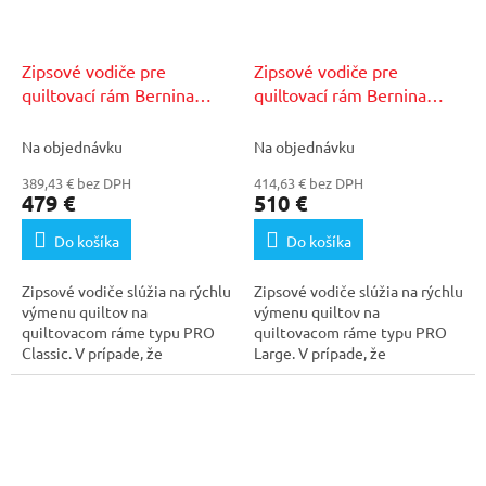
Zipsové vodiče pre
Zipsové vodiče pre
quiltovací rám Bernina
quiltovací rám Bernina
PRO Classic
PRO Large
Na objednávku
Na objednávku
389,43 € bez DPH
414,63 € bez DPH
479 €
510 €
Do košíka
Do košíka
Zipsové vodiče slúžia na rýchlu
Zipsové vodiče slúžia na rýchlu
výmenu quiltov na
výmenu quiltov na
quiltovacom ráme typu PRO
quiltovacom ráme typu PRO
Classic. V prípade, že
Large. V prípade, že
potrebujete rýchlo zameniť...
potrebujete rýchlo zameniť...