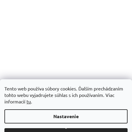
Tento web používa súbory cookies. Ďalším prechádzaním
tohto webu vyjadrujete súhlas s ich používaním.
Viac
informacií
tu
.
Vytvoril Shoptet
Nastavenie
Copyright 2026
Šijacie stroje Patchworkparty
. Všetky práva