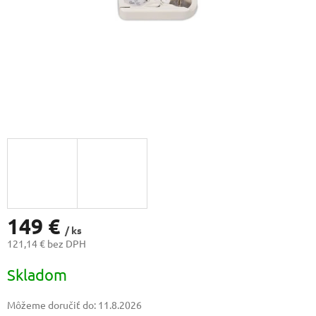
149 €
/ ks
121,14 € bez DPH
Jednotková
Skladom
cena:
Môžeme doručiť do:
11.8.2026