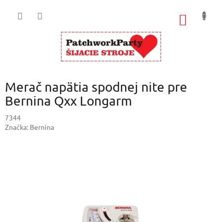
Prejsť
na
NÁKU
obsah
KOŠÍK
Merač napätia spodnej nite pre
Bernina Qxx Longarm
7344
Značka:
Bernina