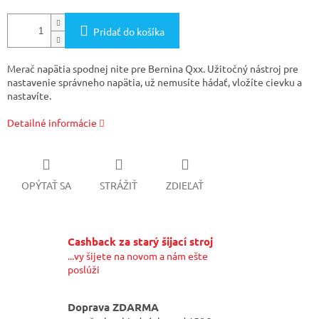
Pridať do košíka
Merač napätia spodnej nite pre Bernina Qxx. Užitočný nástroj pre
nastavenie správneho napätia, už nemusíte hádať, vložíte cievku a
nastavíte.
Detailné informácie
OPÝTAŤ SA
STRÁŽIŤ
ZDIEĽAŤ
Cashback za starý šijací stroj
...vy šijete na novom a nám ešte
poslúži
Doprava ZDARMA