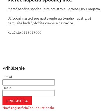
Merač napätia spodnej nite pre stroje Bernina Qxx Longarm.
Užitočný nástroj pre nastavenie správneho napätia, už
nemusíte hádať, vložíte cievku a nastavíte.
Kat.číslo 0359057000
Z
á
p
ä
Prihlásenie
t
E-mail
i
e
Heslo
PRIHLÁSIŤ SA
Nová registrácia
Zabudnuté heslo