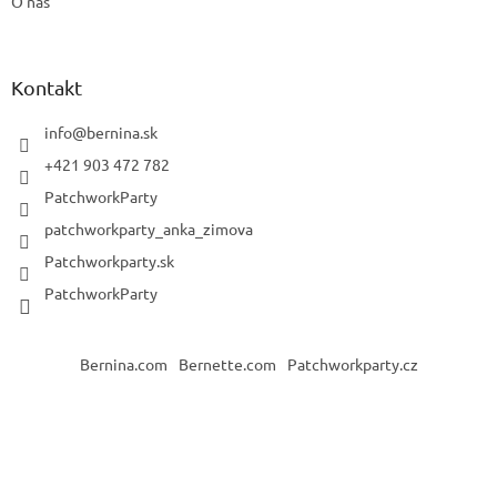
O nás
Kontakt
info
@
bernina.sk
+421 903 472 782
PatchworkParty
patchworkparty_anka_zimova
Patchworkparty.sk
PatchworkParty
Bernina.com
Bernette.com
Patchworkparty.cz