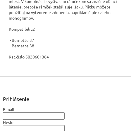
miest. V kombinácii s vyšívacím rámčekom sa značne uľahčí
látanie, pretože rámček stabilizuje látku. Pätku môžete
použiť aj na vytvorenie zdobenia, napríklad čipiek alebo
monogramov.
Kompatibilita:
- Bernette 37
- Bernette 38
Kat.číslo 5020601384
Z
á
p
ä
Prihlásenie
t
E-mail
i
e
Heslo