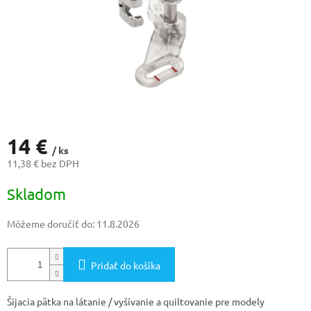
14 €
/ ks
11,38 € bez DPH
Jednotková
Skladom
cena:
Môžeme doručiť do:
11.8.2026
Pridať do košíka
Šijacia pätka na látanie / vyšívanie a quiltovanie pre modely