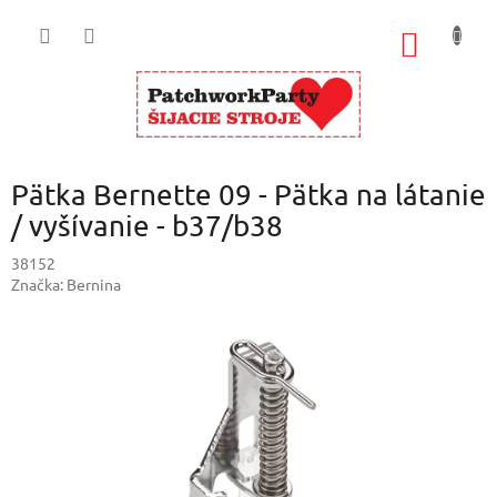
Prejsť
na
NÁKU
obsah
KOŠÍK
Pätka Bernette 09 - Pätka na látanie
/ vyšívanie - b37/b38
38152
Značka:
Bernina