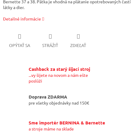
Bernette 37 a 38. Pätka je vhodná na plátanie opotrebovaných častí
látky a dier.
Detailné informácie
OPÝTAŤ SA
STRÁŽIŤ
ZDIEĽAŤ
Cashback za starý šijací stroj
...vy šijete na novom a nám ešte
poslúži
Doprava ZDARMA
pre všetky objednávky nad 150€
Sme importér BERNINA & Bernette
a stroje máme na sklade