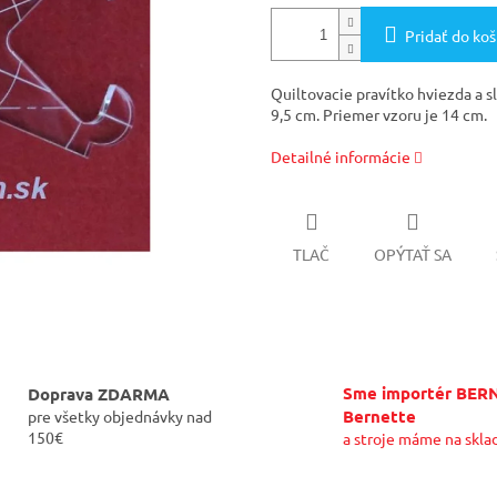
Pridať do koš
Quiltovacie pravítko hviezda a sl
9,5 cm. Priemer vzoru je 14 cm.
Detailné informácie
TLAČ
OPÝTAŤ SA
Sme importér BER
Doprava ZDARMA
Bernette
pre všetky objednávky nad
150€
a stroje máme na skla