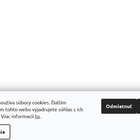
oužíva súbory cookies. Ďalším
Odmietnuť
m tohto webu vyjadrujete súhlas s ich
.
Viac informacií
tu
.
ie
y práva vyhradené.
Upraviť nastavenie cookies