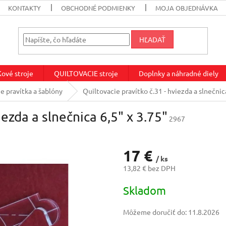
KONTAKTY
OBCHODNÉ PODMIENKY
MOJA OBJEDNÁVKA
HĽADAŤ
vé stroje
QUILTOVACIE stroje
Doplnky a náhradné diely
e pravítka a šablóny
Quiltovacie pravítko č.31 - hviezda a slnečnic
iezda a slnečnica 6,5" x 3.75"
2967
17 €
/ ks
13,82 € bez DPH
Jednotková
Skladom
cena:
Môžeme doručiť do:
11.8.2026