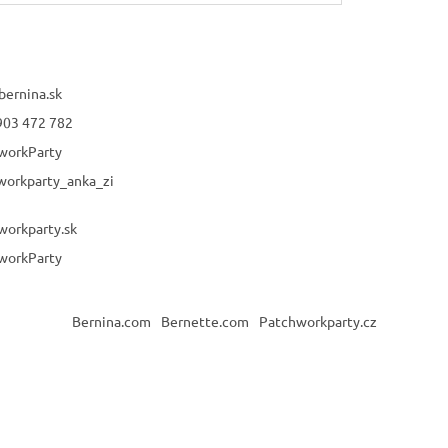
bernina.sk
903 472 782
workParty
workparty_anka_zi
workparty.sk
workParty
Bernina.com
Bernette.com
Patchworkparty.cz