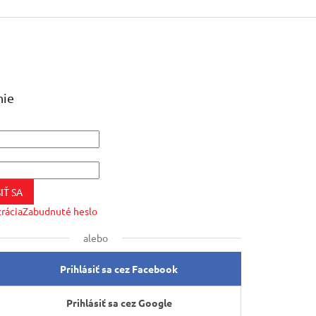
nie
IŤ SA
trácia
Zabudnuté heslo
alebo
Prihlásiť sa cez Facebook
Prihlásiť sa cez Google