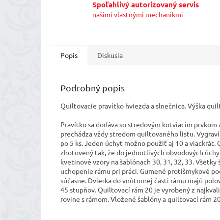
Spoľahlivý autorizovaný servis
našimi vlastnými mechanikmi
Popis
Diskusia
Podrobný popis
Quiltovacie pravítko hviezda a slnečnica. Výška quil
Pravítko sa dodáva so stredovým kotviacim prvkom a
prechádza vždy stredom quiltovaného listu. Vygraví
po 5 ks. Jeden úchyt možno použiť aj 10 a viackrát
zhotovený tak, že do jednotlivých obvodových úchyt
kvetinové vzory na šablónach 30, 31, 32, 33. Všetk
uchopenie rámu pri práci. Gumené protišmykové podl
súčasne. Dvierka do vnútornej časti rámu majú polov
45 stupňov. Quiltovací rám 20 je vyrobený z najkval
rovine s rámom. Vložené šablóny a quiltovací rám 20