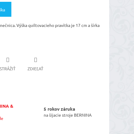
íka
nečnica. Výška quiltovacieho pravítka je 17 cm a šírka
STRÁŽIŤ
ZDIEĽAŤ
NINA &
5 rokov záruka
na šijacie stroje BERNINA
de