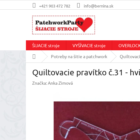
Prejsť
+421 903 472 782
info@bernina.sk
na
obsah
ŠIJACIE stroje
VYŠÍVACIE stroje
OVERLOCKo
Domov
Potreby na šitie a patchwork
Quiltovaci
Quiltovacie pravítko č.31 - hv
Značka:
Anka Zimová