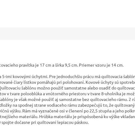
tovacieho pravítka je 17 cm a šírka 9,5 cm. Priemer vzoru je 14 cm.
 5-imi kovovými úchytmi. Pre jednoduchšiu prácu má quiltovacia šablón
rované čiary lístkov pomáhajú pri polohovaní. Kovové úchyty sú spotre
. Quiltovaciu šablónu možno použiť samostatne alebo osadiť do quiltova
ov v tvare polooblúka a vnútorného priestoru v tvare 8-uholníka je možn
y šablóny je však možné použiť aj samostatne bez quiltovacieho rámu. 2 
ožky na spodnej strane vodiaceho rámu zabezpečujú to, že quiltovaný s
ičnú výšku. Rám má vyznačené osi v členení po 22,5 stupňa a jeho polkr
itnejšieho materiálu. Hrúbka materiálu je prispôsobená ku výške vkladaný
 spojte dočasne pri quiltovaní lepiacou páskou.