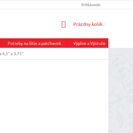
INFORMÁCIE O DOPRAVE
REKLAMAČNÝ PORIADOK
Prihlásenie
NÁKUP
NÁKUPNÝ
Prázdny košík
KOŠÍK
Potreby na šitie a patchwork
Výplne a Výstuže
Služby
a 6,5" x 3.75"