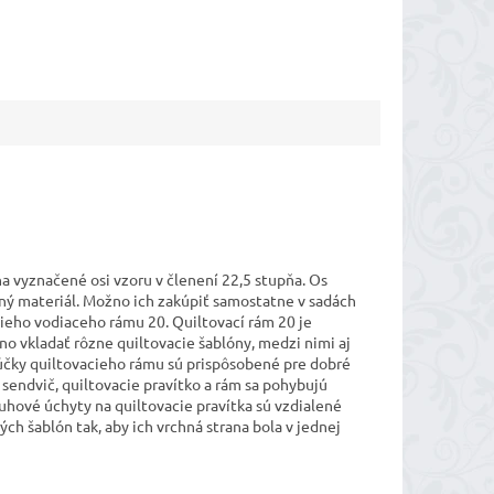
a vyznačené osi vzoru v členení 22,5 stupňa. Os
bný materiál. Možno ich zakúpiť samostatne v sadách
cieho vodiaceho rámu 20. Quiltovací rám 20 je
o vkladať rôzne quiltovacie šablóny, medzi nimi aj
rúčky quiltovacieho rámu sú prispôsobené pre dobré
endvič, quiltovacie pravítko a rám sa pohybujú
uhové úchyty na quiltovacie pravítka sú vzdialené
ch šablón tak, aby ich vrchná strana bola v jednej