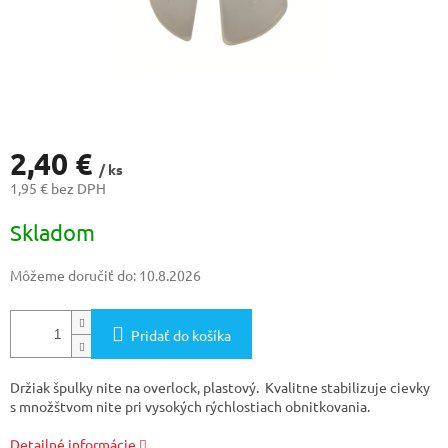
2,40 €
/ ks
1,95 € bez DPH
Jednotková
Skladom
cena:
Môžeme doručiť do:
10.8.2026
Pridať do košíka
Držiak špulky nite na overlock, plastový. Kvalitne stabilizuje cievky
s množštvom nite pri vysokých rýchlostiach obnitkovania.
Detailné informácie