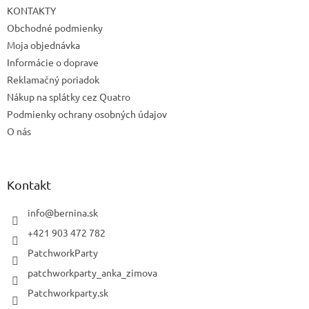
KONTAKTY
Obchodné podmienky
Moja objednávka
Informácie o doprave
Reklamačný poriadok
Nákup na splátky cez Quatro
Podmienky ochrany osobných údajov
O nás
Kontakt
info
@
bernina.sk
+421 903 472 782
PatchworkParty
patchworkparty_anka_zimova
Patchworkparty.sk