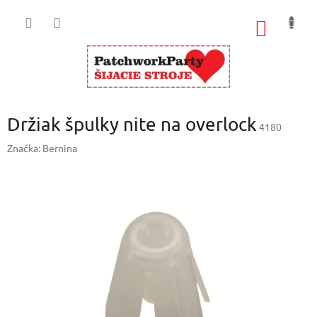
Prejsť
na
NÁKU
obsah
KOŠÍK
Držiak špulky nite na overlock
4180
Značka:
Bernina