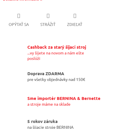
OPÝTAŤ SA
STRÁŽIŤ
ZDIEĽAŤ
Cashback za starý šijací stroj
...vy šijete na novom a nám ešte
poslúži
Doprava ZDARMA
pre všetky objednávky nad 150€
Sme importér BERNINA & Bernette
a stroje máme na sklade
5 rokov záruka
na šijacie stroje BERNINA