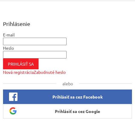
Z
á
p
ä
Prihlásenie
t
E-mail
i
e
Heslo
PRIHLÁSIŤ SA
Nová registrácia
Zabudnuté heslo
alebo
Prihlásiť sa cez Facebook
Prihlásiť sa cez Google