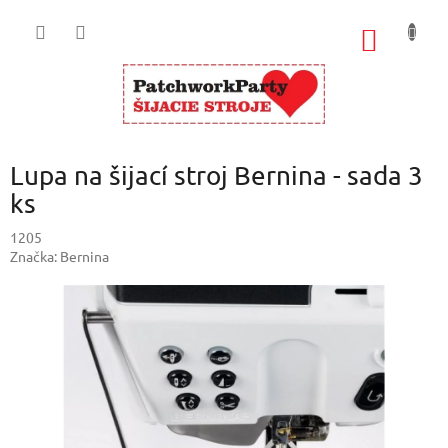
Prejsť
na
NÁKU
obsah
KOŠÍK
Lupa na šijací stroj Bernina - sada 3
ks
1205
Značka:
Bernina