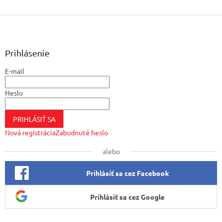
Z
á
p
ä
Prihlásenie
t
E-mail
i
e
Heslo
PRIHLÁSIŤ SA
Nová registrácia
Zabudnuté heslo
alebo
Prihlásiť sa cez Facebook
Prihlásiť sa cez Google