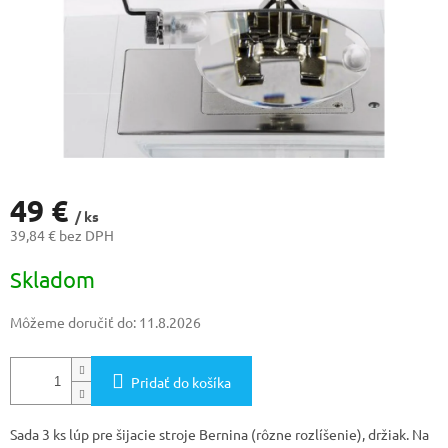
49 €
/ ks
39,84 € bez DPH
Jednotková
Skladom
cena:
Môžeme doručiť do:
11.8.2026
Pridať do košíka
Sada 3 ks lúp pre šijacie stroje Bernina (rôzne rozlíšenie), držiak. Na