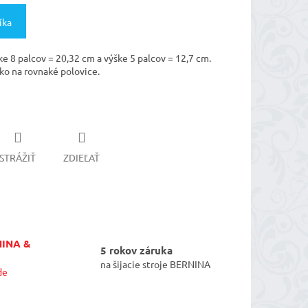
íka
ke 8 palcov = 20,32 cm a výške 5 palcov = 12,7 cm.
tko na rovnaké polovice.
STRÁŽIŤ
ZDIEĽAŤ
NINA &
5 rokov záruka
na šijacie stroje BERNINA
de