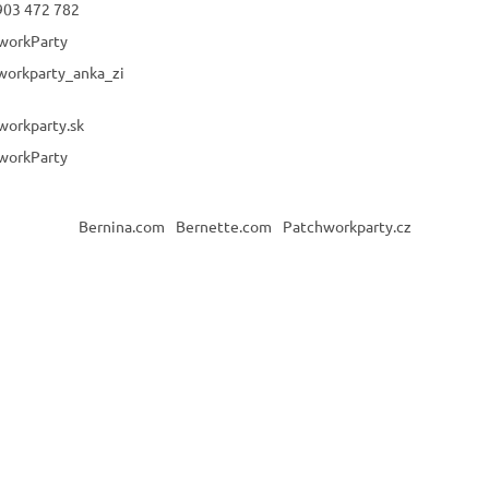
903 472 782
workParty
workparty_anka_zi
workparty.sk
workParty
Bernina.com
Bernette.com
Patchworkparty.cz