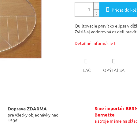
Pridať do koš
Quiltovacie pravítko elipsa v dĺž
Zvislá aj vodorovná os delí praví
Detailné informácie
TLAČ
OPÝTAŤ SA
Sme importér BER
Doprava ZDARMA
Bernette
pre všetky objednávky nad
150€
a stroje máme na skla