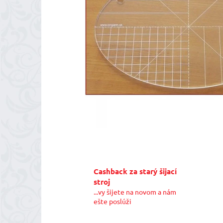
Cashback za starý šijací
stroj
...vy šijete na novom a nám
ešte poslúži