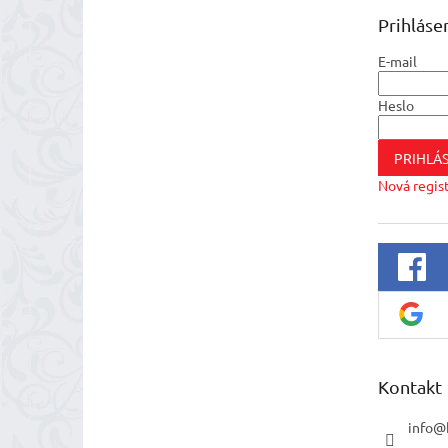
t
Prihláse
i
e
E-mail
Heslo
PRIHLÁS
Nová regis
Kontakt
info
@