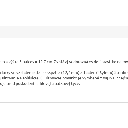
cm a výške 5 palcov = 12,7 cm. Zvislá aj vodorovná os delí pravítko na ro
 čiarky vo vzdialenostiach 0,5palca (12,7 mm) a 1palec (25,4mm) Stredo
 quiltovanie a aplikácie. Quiltovacie pravítko je vyrobené z najkvalitne
roje pred poškodením ihlovej a pätkovej tyče.