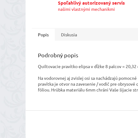
Spoľahlivý autorizovaný servis
našimi vlastnými mechanikmi
Popis
Diskusia
Podrobný popis
Quiltovacie pravítko elipsa v dĺžke 8 palcov = 20,32 
Na vodorovnej aj zvislej osi sa nachádzajú pomocné
pravítka je otvor na zavesenie / vodič pre obrysové
fóliou. Hrúbka materiálu 6mm chráni Vaše šijacie st
Z
á
p
ä