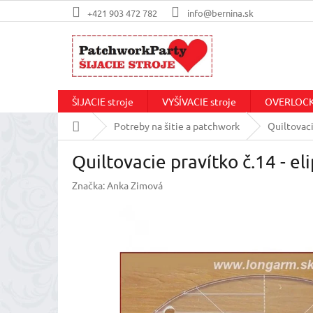
Prejsť
+421 903 472 782
info@bernina.sk
na
obsah
ŠIJACIE stroje
VYŠÍVACIE stroje
OVERLOCKo
Domov
Potreby na šitie a patchwork
Quiltovaci
Quiltovacie pravítko č.14 - eli
Značka:
Anka Zimová