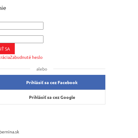
nie
IŤ SA
trácia
Zabudnuté heslo
alebo
Prihlásiť sa cez Facebook
Prihlásiť sa cez Google
bernina.sk