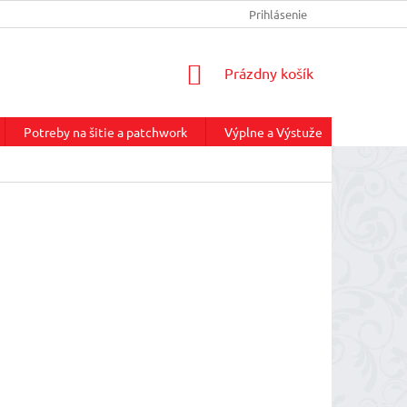
INFORMÁCIE O DOPRAVE
REKLAMAČNÝ PORIADOK
Prihlásenie
NÁKUP
NÁKUPNÝ
Prázdny košík
KOŠÍK
Potreby na šitie a patchwork
Výplne a Výstuže
Služby