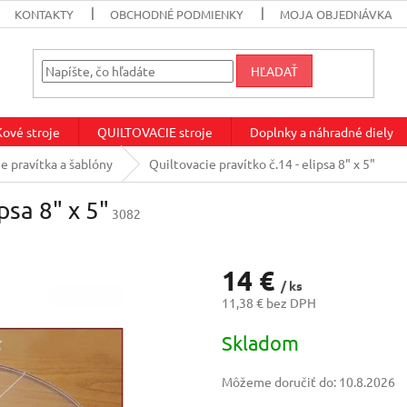
KONTAKTY
OBCHODNÉ PODMIENKY
MOJA OBJEDNÁVKA
HĽADAŤ
vé stroje
QUILTOVACIE stroje
Doplnky a náhradné diely
e pravítka a šablóny
Quiltovacie pravítko č.14 - elipsa 8" x 5"
psa 8" x 5"
3082
14 €
/ ks
11,38 € bez DPH
Jednotková
Skladom
cena:
Môžeme doručiť do:
10.8.2026