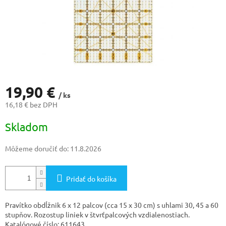
19,90 €
/ ks
16,18 € bez DPH
Jednotková
Skladom
cena:
Môžeme doručiť do:
11.8.2026
Pridať do košíka
Pravítko obdĺžnik 6 x 12 palcov (cca 15 x 30 cm) s uhlami 30, 45 a 60
stupňov. Rozostup liniek v štvrťpalcových vzdialenostiach.
Katalógové číslo: 611643