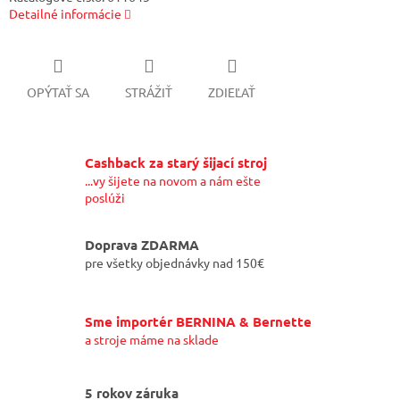
Detailné informácie
OPÝTAŤ SA
STRÁŽIŤ
ZDIEĽAŤ
Cashback za starý šijací stroj
...vy šijete na novom a nám ešte
poslúži
Doprava ZDARMA
pre všetky objednávky nad 150€
Sme importér BERNINA & Bernette
a stroje máme na sklade
5 rokov záruka