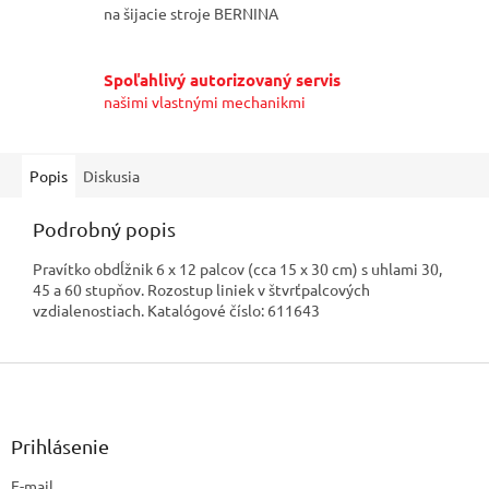
na šijacie stroje BERNINA
Spoľahlivý autorizovaný servis
našimi vlastnými mechanikmi
Popis
Diskusia
Podrobný popis
Pravítko obdĺžnik 6 x 12 palcov (cca 15 x 30 cm) s uhlami 30,
45 a 60 stupňov. Rozostup liniek v štvrťpalcových
vzdialenostiach. Katalógové číslo: 611643
Z
á
p
ä
Prihlásenie
t
E-mail