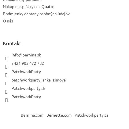
Nákup na splátky cez Quatro
Podmienky ochrany osobných údajov
O nás
Kontakt
info
@
bernina.sk
+421 903 472 782
PatchworkParty
patchworkparty_anka_zimova
Patchworkparty.sk
PatchworkParty
Bernina.com
Bernette.com
Patchworkparty.cz