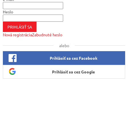
i
e
Heslo
PRIHLÁSIŤ SA
Nová registrácia
Zabudnuté heslo
alebo
Prihlásiť sa cez Facebook
Prihlásiť sa cez Google