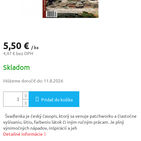
5,50 €
/ ks
4,47 € bez DPH
Jednotková
Skladom
cena:
Môžeme doručiť do:
11.8.2026
Pridať do košíka
Švadlenka je český časopis, ktorý sa venuje patchworku a čiastočne
vyšívaniu, šitiu, farbeniu látok či iným ručným prácam. Je plný
výnimočných nápadov, inšpirácií a jeh
Detailné informácie