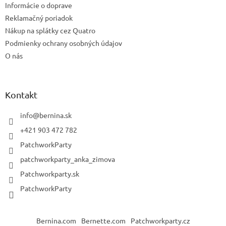
Informácie o doprave
Reklamačný poriadok
Nákup na splátky cez Quatro
Podmienky ochrany osobných údajov
O nás
Kontakt
info
@
bernina.sk
+421 903 472 782
PatchworkParty
patchworkparty_anka_zimova
Patchworkparty.sk
PatchworkParty
Bernina.com
Bernette.com
Patchworkparty.cz