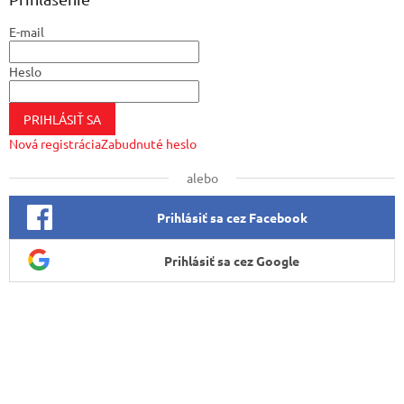
t
E-mail
i
e
Heslo
PRIHLÁSIŤ SA
Nová registrácia
Zabudnuté heslo
alebo
Prihlásiť sa cez Facebook
Prihlásiť sa cez Google