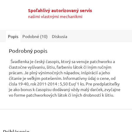
Spoľahlivý autorizovaný servis
našimi vlastnými mechanikmi
Popis
Podobné (10)
Diskusia
Podrobný popis
Švadlenka je český časopis, ktorý sa venuje patchworku a
čiastočne vyšívaniu, šitiu, farbeniu látok či iným ručným
prácam. Je plný výnimočných nápadov, inšpirácií a jeho
čítanie je veľkým potešením. Informatívny údaj o cene, od
čísla 19-40, rok 2011-2014 : 5,50 Eur/ 1 ks. Pre predplatiteľky
je ako bonus k časopisu dodávaný vždy malý darček, zvyčajne
vo forme patchworkových látok či iných drobností k šitiu.
Z
á
p
ä
Prihlásenie