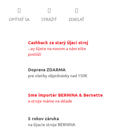
OPÝTAŤ SA
STRÁŽIŤ
ZDIEĽAŤ
Cashback za starý šijací stroj
...vy šijete na novom a nám ešte
poslúži
Doprava ZDARMA
pre všetky objednávky nad 150€
Sme importér BERNINA & Bernette
a stroje máme na sklade
5 rokov záruka
na šijacie stroje BERNINA