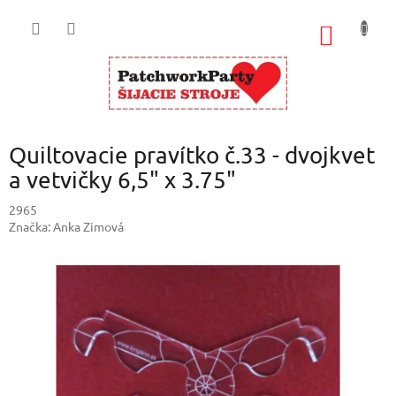
Prejsť
na
NÁKU
obsah
KOŠÍK
Quiltovacie pravítko č.33 - dvojkvet
a vetvičky 6,5" x 3.75"
2965
Značka:
Anka Zimová