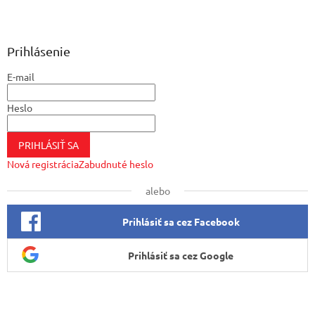
Z
á
p
ä
Prihlásenie
t
E-mail
i
e
Heslo
PRIHLÁSIŤ SA
Nová registrácia
Zabudnuté heslo
alebo
Prihlásiť sa cez Facebook
Prihlásiť sa cez Google