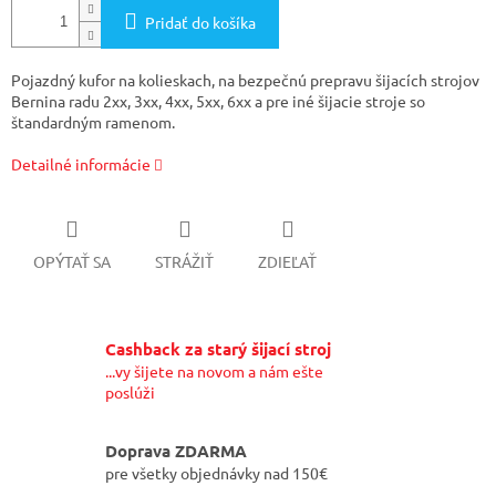
Pridať do košíka
Pojazdný kufor na kolieskach, na bezpečnú prepravu šijacích strojov
Bernina radu 2xx, 3xx, 4xx, 5xx, 6xx a pre iné šijacie stroje so
štandardným ramenom.
Detailné informácie
OPÝTAŤ SA
STRÁŽIŤ
ZDIEĽAŤ
Cashback za starý šijací stroj
...vy šijete na novom a nám ešte
poslúži
Doprava ZDARMA
pre všetky objednávky nad 150€