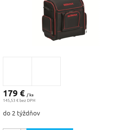
179 €
/ ks
145,53 € bez DPH
Jednotková
do 2 týždňov
cena: