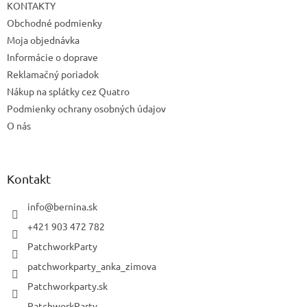
KONTAKTY
Obchodné podmienky
Moja objednávka
Informácie o doprave
Reklamačný poriadok
Nákup na splátky cez Quatro
Podmienky ochrany osobných údajov
O nás
Kontakt
info
@
bernina.sk
+421 903 472 782
PatchworkParty
patchworkparty_anka_zimova
Patchworkparty.sk
PatchworkParty