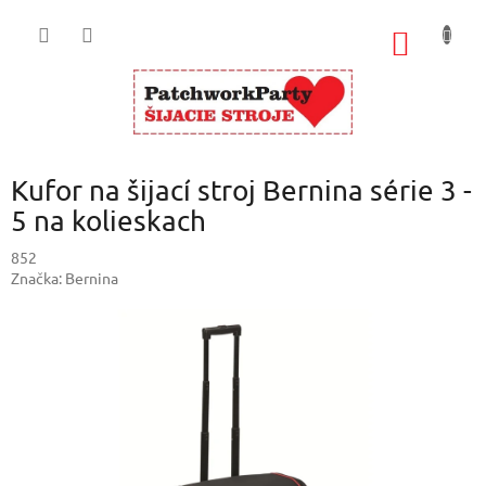
Prejsť
na
NÁKU
obsah
KOŠÍK
Kufor na šijací stroj Bernina série 3 -
5 na kolieskach
852
Značka:
Bernina