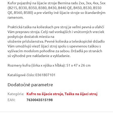
Kufor pojazdný na šijacie stroje Bernina radu 2xx, 3xx, 4xx, 5xx
(B215, B330, B350, B380, B430, B440 QE, B450, B530, B550
QE, B560, B580) a pre všetky iné šijacie stroje so štandardným
ramenom.
Praktická taška na kolieskach pre stroj je veľmi pevná a uľahčí
Vám prepravu stroja. Celý rad vonkajších i vnútorných vreciek
poskytuje dostatok miesta na
uloženie príslušenstva. Pevné kolieska a teleskopické držadlo
Vám umožňujú viezť šijací stroj spolu s upevnenou taškou s
vyšívacím modulom pohodlne za sebou. Držadlá po stranách
sú výhodné pre nakladanie a vykladanie.
Rozmery kufra (šírka x výška x hĺbka): 51 x 47 x 26 cm
Katalógové číslo: 0361807101
Dodatočné parametre
Kategória
:
Kufre na šijacie stroje, Taška na šijací stroj
EAN
:
7630043515198