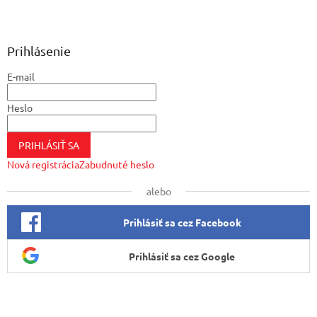
Z
á
p
ä
Prihlásenie
t
E-mail
i
e
Heslo
PRIHLÁSIŤ SA
Nová registrácia
Zabudnuté heslo
alebo
Prihlásiť sa cez Facebook
Prihlásiť sa cez Google