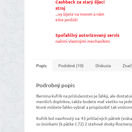
Cashback za starý šijací
stroj
...vy šijete na novom a nám
ešte poslúži
Spoľahlivý autorizovaný servis
našimi vlastnými mechanikmi
Popis
Podobné (10)
Diskusia
Znač
Podrobný popis
Bernina kufrík na príslušenstvo je ľahký, ale dostat
menších doplnkov, takže budete mať všetko na jed
ktoré môžete ľahko vybrať a prispôsobiť tak vnútorn
Kufrík bol navrhnutý na: 43 prítlačných pätiek (vrát
so šnúrkami (k pätke č.72) 2 stehové dosky Rozmery: 