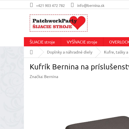
Prejsť
+421 903 472 782
info@bernina.sk
na
obsah
ŠIJACIE stroje
VYŠÍVACIE stroje
OVERLOCKo
Domov
Doplnky a náhradné diely
Kufre, tašky a
Kufrík Bernina na príslušenst
Značka:
Bernina