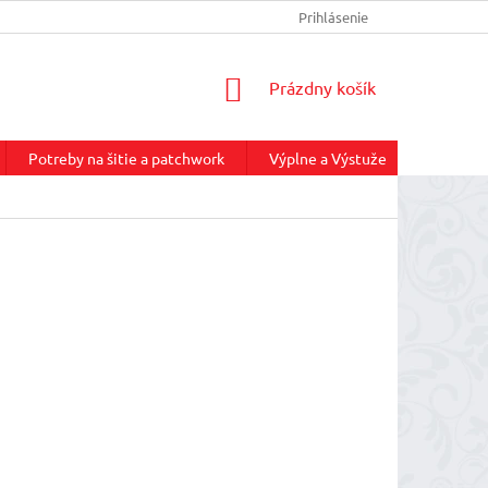
INFORMÁCIE O DOPRAVE
REKLAMAČNÝ PORIADOK
Prihlásenie
NÁKUP
NÁKUPNÝ
Prázdny košík
KOŠÍK
Potreby na šitie a patchwork
Výplne a Výstuže
Služby