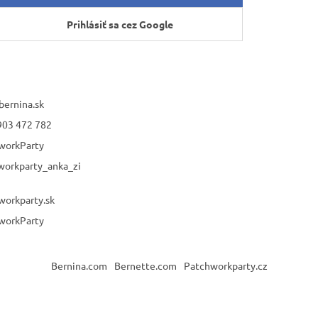
Prihlásiť sa cez Google
bernina.sk
903 472 782
workParty
workparty_anka_zi
workparty.sk
workParty
Bernina.com
Bernette.com
Patchworkparty.cz