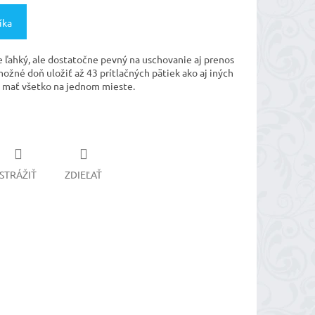
íka
je ľahký, ale dostatočne pevný na uschovanie aj prenos
možné doň uložiť až 43 prítlačných pätiek ako aj iných
 mať všetko na jednom mieste.
STRÁŽIŤ
ZDIEĽAŤ