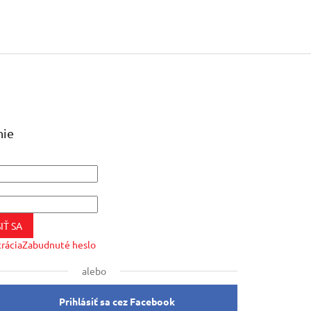
nie
IŤ SA
trácia
Zabudnuté heslo
alebo
Prihlásiť sa cez Facebook