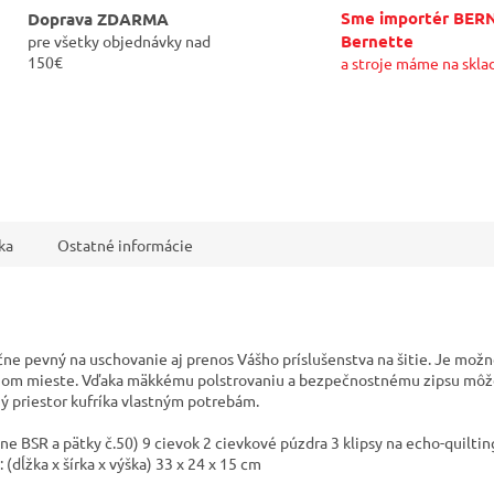
Sme importér BER
Doprava ZDARMA
Bernette
pre všetky objednávky nad
150€
a stroje máme na skla
ka
Ostatné informácie
očne pevný na uschovanie aj prenos Vášho príslušenstva na šitie. Je možné
nom mieste. Vďaka mäkkému polstrovaniu a bezpečnostnému zipsu môžete
ý priestor kufríka vlastným potrebám.
ane BSR a pätky č.50) 9 cievok 2 cievkové púzdra 3 klipsy na echo-quiltin
(dĺžka x šírka x výška) 33 x 24 x 15 cm