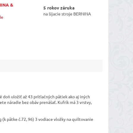
NINA &
5 rokov záruka
na šijacie stroje BERNINA
de
 doň uložiť až 43 prítlačných pätiek ako aj iných
 náradie bez obáv prenášať. Kufrík má 3 vrstvy,
g (k pätke č.72, 96) 3 vodiace vložky na quiltovanie