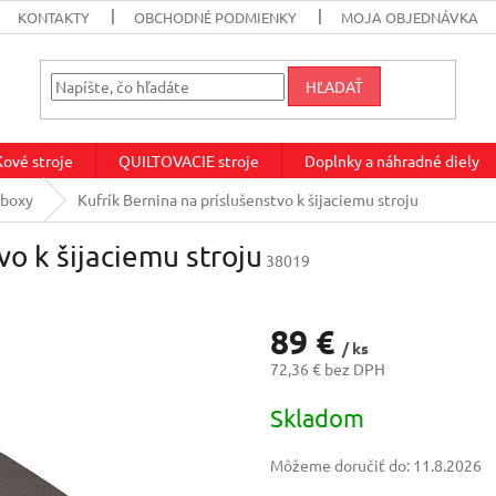
KONTAKTY
OBCHODNÉ PODMIENKY
MOJA OBJEDNÁVKA
HĽADAŤ
vé stroje
QUILTOVACIE stroje
Doplnky a náhradné diely
 boxy
Kufrík Bernina na príslušenstvo k šijaciemu stroju
vo k šijaciemu stroju
38019
89 €
/ ks
72,36 € bez DPH
Jednotková
Skladom
cena:
Môžeme doručiť do:
11.8.2026