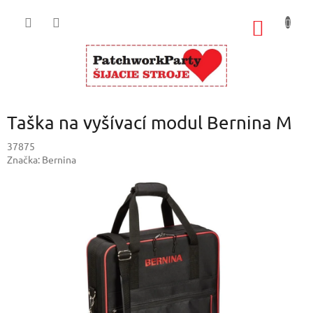
Prejsť
na
NÁKU
obsah
KOŠÍK
Taška na vyšívací modul Bernina M
37875
Značka:
Bernina