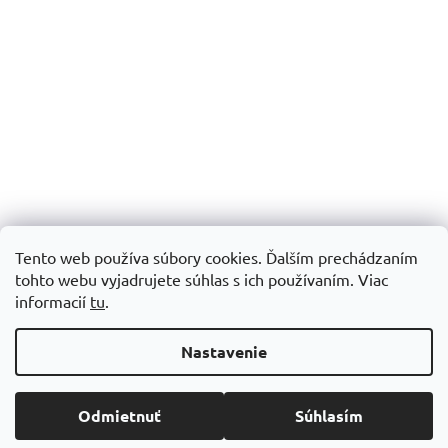
Tento web používa súbory cookies. Ďalším prechádzaním
tohto webu vyjadrujete súhlas s ich používaním.
Viac
informacií
tu
.
Vytvoril Shoptet
Nastavenie
Copyright 2026
Šijacie stroje Patchworkparty
. Všetky práva
Odmietnuť
Súhlasím
vyhradené.
Upraviť nastavenie cookies