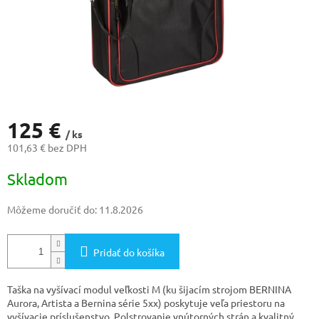
125 €
/ ks
101,63 € bez DPH
Jednotková
Skladom
cena:
Môžeme doručiť do:
11.8.2026
Pridať do košíka
Taška na vyšívací modul veľkosti M (ku šijacím strojom BERNINA
Aurora, Artista a Bernina série 5xx) poskytuje veľa priestoru na
vyšívacie príslušenstvo. Polstrovanie vnútorných strán a kvalitný