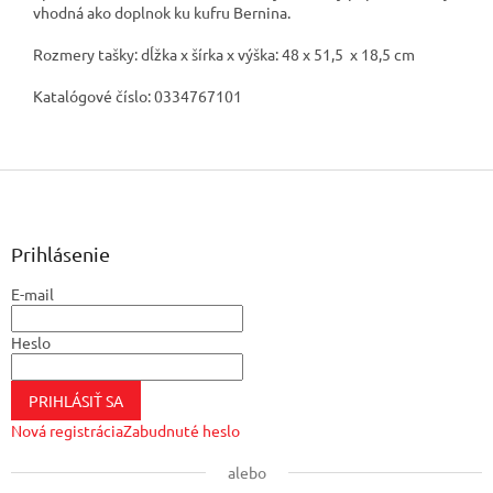
vhodná ako doplnok ku kufru Bernina.
Rozmery tašky: dĺžka x šírka x výška: 48 x 51,5 x 18,5 cm
Katalógové číslo: 0334767101
Z
á
p
ä
Prihlásenie
t
E-mail
i
e
Heslo
PRIHLÁSIŤ SA
Nová registrácia
Zabudnuté heslo
alebo