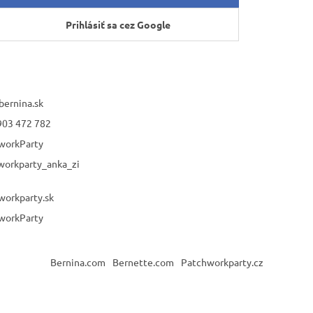
Prihlásiť sa cez Google
bernina.sk
903 472 782
workParty
workparty_anka_zi
workparty.sk
workParty
Bernina.com
Bernette.com
Patchworkparty.cz