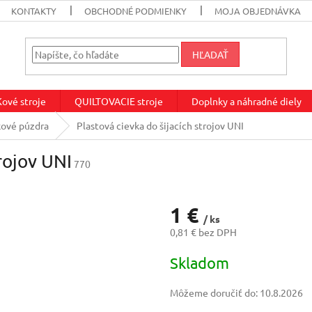
KONTAKTY
OBCHODNÉ PODMIENKY
MOJA OBJEDNÁVKA
HĽADAŤ
vé stroje
QUILTOVACIE stroje
Doplnky a náhradné diely
kové púzdra
Plastová cievka do šijacích strojov UNI
rojov UNI
770
1 €
/ ks
0,81 € bez DPH
Jednotková
Skladom
cena:
Môžeme doručiť do:
10.8.2026