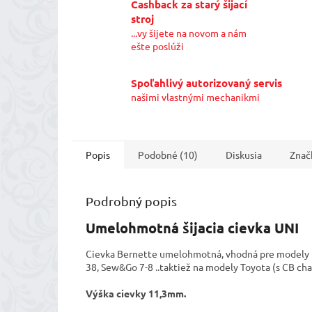
Cashback za starý šijací
stroj
...vy šijete na novom a nám
ešte poslúži
Spoľahlivý autorizovaný servis
našimi vlastnými mechanikmi
Popis
Podobné (10)
Diskusia
Znač
Podrobný popis
Umelohmotná šijacia cievka UNI
Cievka Bernette umelohmotná, vhodná pre modely Ber
38, Sew&Go 7-8 ..taktiež na modely Toyota (s CB ch
Výška cievky 11,3mm.