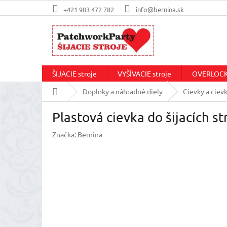
Prejsť
+421 903 472 782
info@bernina.sk
na
obsah
ŠIJACIE stroje
VYŠÍVACIE stroje
OVERLOCKo
Domov
Doplnky a náhradné diely
Cievky a ciev
Plastová cievka do šijacích st
Značka:
Bernina