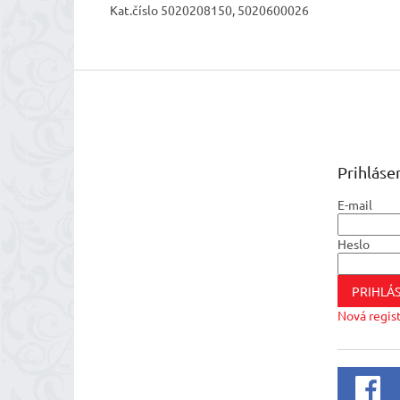
Kat.číslo 5020208150, 5020600026
Z
á
p
ä
t
Prihláse
i
e
E-mail
Heslo
PRIHLÁS
Nová regis