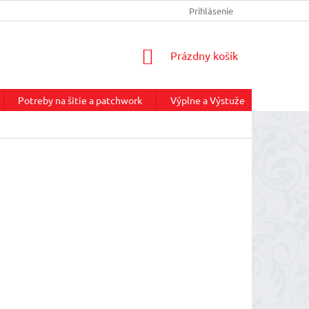
INFORMÁCIE O DOPRAVE
REKLAMAČNÝ PORIADOK
Prihlásenie
NÁKUP
NÁKUPNÝ
Prázdny košík
KOŠÍK
Potreby na šitie a patchwork
Výplne a Výstuže
Služby