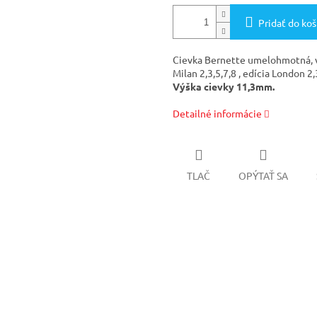
Pridať do koš
Cievka Bernette umelohmotná, v
Milan 2,3,5,7,8 , edícia London 2
Výška cievky 11,3mm.
Detailné informácie
TLAČ
OPÝTAŤ SA