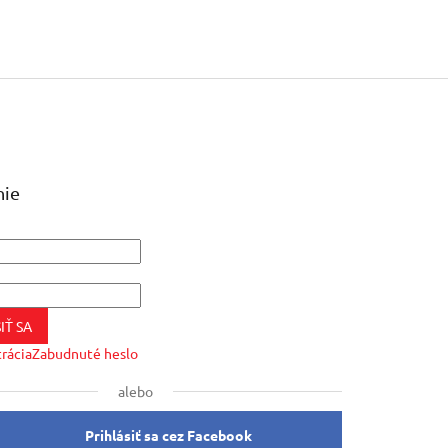
nie
IŤ SA
trácia
Zabudnuté heslo
alebo
Prihlásiť sa cez Facebook