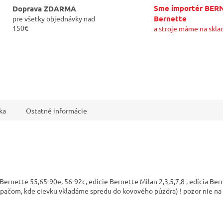
Sme importér BER
Doprava ZDARMA
Bernette
pre všetky objednávky nad
150€
a stroje máme na skla
ka
Ostatné informácie
nette 55,65-90e, 56-92c, edície Bernette Milan 2,3,5,7,8 , edícia Ber
apačom, kde cievku vkladáme spredu do kovového púzdra) ! pozor nie na