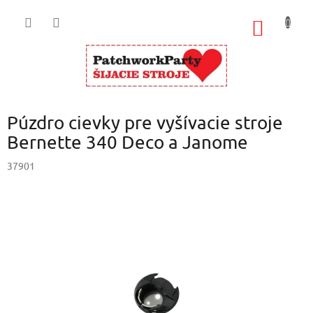
Prejsť
na
NÁKU
obsah
KOŠÍK
Púzdro cievky pre vyšívacie stroje
Bernette 340 Deco a Janome
37901