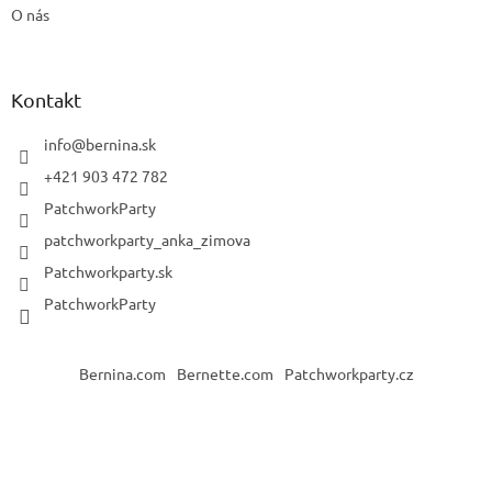
O nás
Kontakt
info
@
bernina.sk
+421 903 472 782
PatchworkParty
patchworkparty_anka_zimova
Patchworkparty.sk
PatchworkParty
Bernina.com
Bernette.com
Patchworkparty.cz