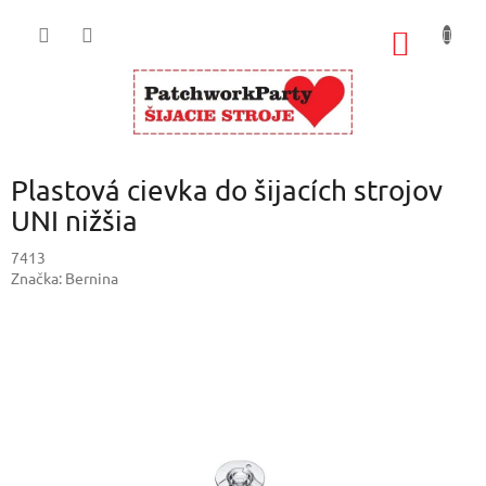
Prejsť
na
NÁKU
obsah
KOŠÍK
Plastová cievka do šijacích strojov
UNI nižšia
7413
Značka:
Bernina