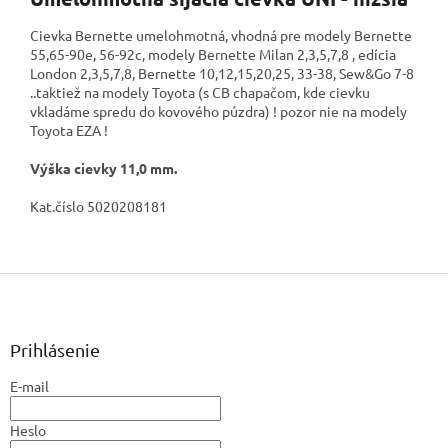
Cievka Bernette umelohmotná, vhodná pre modely Bernette
55,65-90e, 56-92c, modely Bernette Milan 2,3,5,7,8 , edícia
London 2,3,5,7,8, Bernette 10,12,15,20,25, 33-38, Sew&Go 7-8
..taktiež na modely Toyota (s CB chapačom, kde cievku
vkladáme spredu do kovového púzdra) ! pozor nie na modely
Toyota EZA !
Výška cievky 11,0 mm.
Kat.číslo 5020208181
Z
á
p
ä
Prihlásenie
t
E-mail
i
e
Heslo