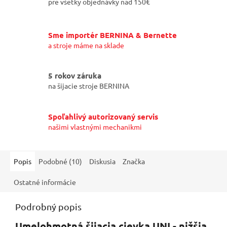
pre všetky objednávky nad 150€
Sme importér BERNINA & Bernette
a stroje máme na sklade
5 rokov záruka
na šijacie stroje BERNINA
Spoľahlivý autorizovaný servis
našimi vlastnými mechanikmi
Popis
Podobné (10)
Diskusia
Značka
Ostatné informácie
Podrobný popis
Umelohmotná šijacia cievka UNI - nižšia