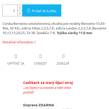
Pridať do košíka
Cievka Bernette umelohmotná, vhodná pre modely Bernette 55,65-
90e, 56-92c, edície Milan 2,3,5,7,8 , edícia London 2,3,5,7,8, Bernette
10,12,15,20,25, 33-38, Sew&Go 7-8.
Výška cievky 11,0
mm
.
Detailné informácie
OPÝTAŤ SA
STRÁŽIŤ
ZDIEĽAŤ
Cashback za starý šijací stroj
...vy šijete na novom a nám ešte
poslúži
Doprava ZDARMA