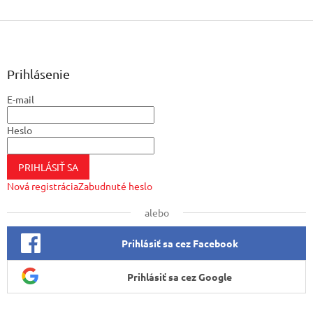
Z
á
p
ä
Prihlásenie
t
E-mail
i
e
Heslo
PRIHLÁSIŤ SA
Nová registrácia
Zabudnuté heslo
alebo
Prihlásiť sa cez Facebook
Prihlásiť sa cez Google