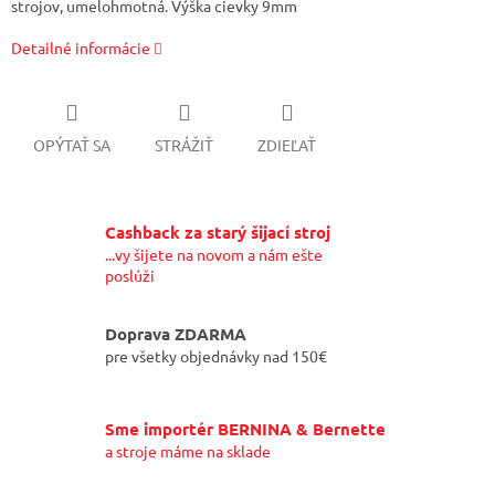
strojov, umelohmotná. Výška cievky 9mm
Detailné informácie
OPÝTAŤ SA
STRÁŽIŤ
ZDIEĽAŤ
Cashback za starý šijací stroj
...vy šijete na novom a nám ešte
poslúži
Doprava ZDARMA
pre všetky objednávky nad 150€
Sme importér BERNINA & Bernette
a stroje máme na sklade