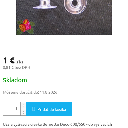
1 €
/ ks
0,81 € bez DPH
Jednotková
Skladom
cena:
Môžeme doručiť do:
11.8.2026
Pridať do košíka
Užšia vyšívacia cievka Bernette Deco 600/650 - do vyšívacích