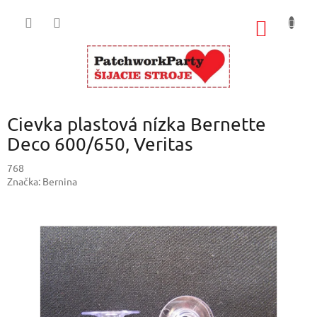
Prejsť
na
NÁKU
obsah
KOŠÍK
Cievka plastová nízka Bernette
Deco 600/650, Veritas
768
Značka:
Bernina