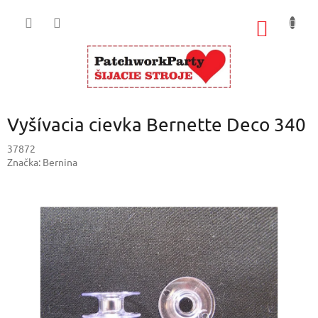
Prejsť
na
NÁKU
obsah
KOŠÍK
Vyšívacia cievka Bernette Deco 340
37872
Značka:
Bernina