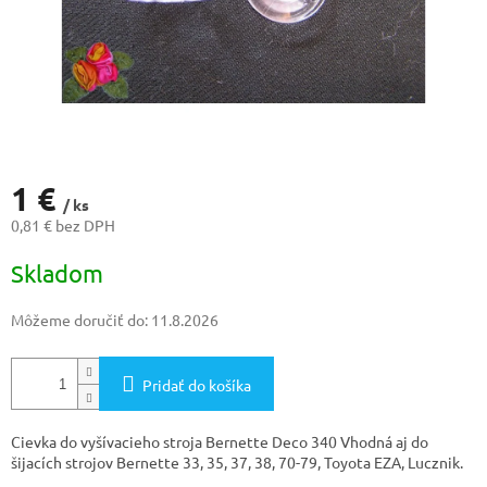
1 €
/ ks
0,81 € bez DPH
Jednotková
Skladom
cena:
Môžeme doručiť do:
11.8.2026
Pridať do košíka
Cievka do vyšívacieho stroja Bernette Deco 340 Vhodná aj do
šijacích strojov Bernette 33, 35, 37, 38, 70-79, Toyota EZA, Lucznik.