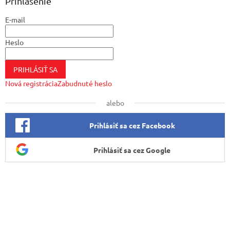
ä
Prihlásenie
t
E-mail
i
e
Heslo
PRIHLÁSIŤ SA
Nová registrácia
Zabudnuté heslo
alebo
Prihlásiť sa cez Facebook
Prihlásiť sa cez Google