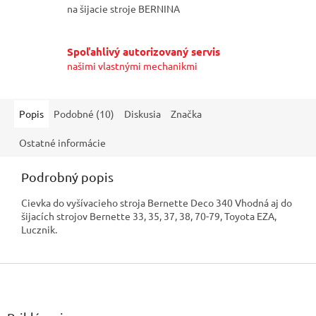
na šijacie stroje BERNINA
Spoľahlivý autorizovaný servis
našimi vlastnými mechanikmi
Popis
Podobné (10)
Diskusia
Značka
Ostatné informácie
Podrobný popis
Cievka do vyšívacieho stroja Bernette Deco 340 Vhodná aj do
šijacích strojov Bernette 33, 35, 37, 38, 70-79, Toyota EZA,
Lucznik.
Z
á
p