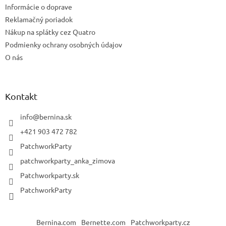
Informácie o doprave
Reklamačný poriadok
Nákup na splátky cez Quatro
Podmienky ochrany osobných údajov
O nás
Kontakt
info
@
bernina.sk
+421 903 472 782
PatchworkParty
patchworkparty_anka_zimova
Patchworkparty.sk
PatchworkParty
Bernina.com
Bernette.com
Patchworkparty.cz