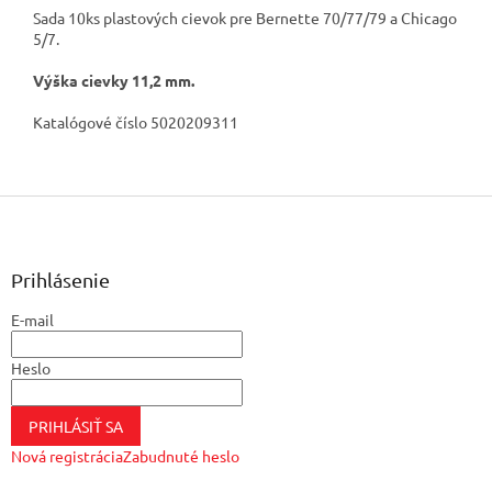
Sada 10ks plastových cievok pre Bernette 70/77/79 a Chicago
5/7.
Výška cievky 11,2 mm.
Katalógové číslo 5020209311
Z
á
p
ä
Prihlásenie
t
E-mail
i
e
Heslo
PRIHLÁSIŤ SA
Nová registrácia
Zabudnuté heslo