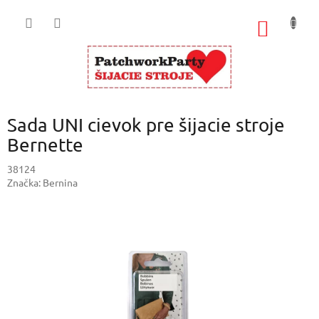
Prejsť
na
NÁKU
obsah
KOŠÍK
Sada UNI cievok pre šijacie stroje
Bernette
38124
Značka:
Bernina