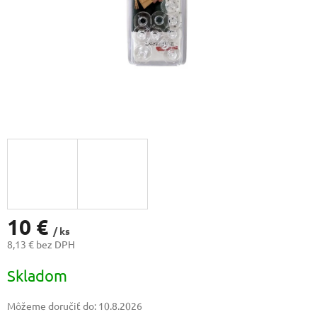
10 €
/ ks
8,13 € bez DPH
Jednotková
Skladom
cena:
Môžeme doručiť do:
10.8.2026