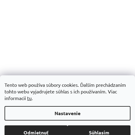
Tento web používa súbory cookies. Ďalším prechádzaním
tohto webu vyjadrujete súhlas s ich používaním.
Viac
informacií
tu
.
Vytvoril Shoptet
Nastavenie
Copyright 2026
Šijacie stroje Patchworkparty
. Všetky práva
Odmietnuť
Súhlasím
vyhradené.
Upraviť nastavenie cookies