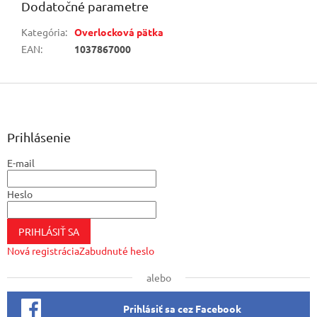
Dodatočné parametre
Kategória
:
Overlocková pätka
EAN
:
1037867000
Z
á
p
ä
Prihlásenie
t
E-mail
i
e
Heslo
PRIHLÁSIŤ SA
Nová registrácia
Zabudnuté heslo
alebo
Prihlásiť sa cez Facebook