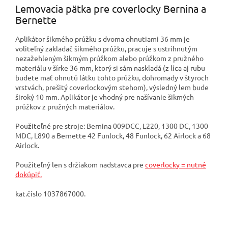
Lemovacia pätka pre coverlocky Bernina a
Bernette
Aplikátor šikmého prúžku s dvoma ohnutiami 36 mm je
voliteľný zakladač šikmého prúžku, pracuje s ustrihnutým
nezažehleným šikmým prúžkom alebo prúžkom z pružného
materiálu v šírke 36 mm, ktorý si sám naskladá (z líca aj rubu
budete mať ohnutú látku tohto prúžku, dohromady v štyroch
vrstvách, prešitý coverlockovým stehom), výsledný lem bude
široký 10 mm. Aplikátor je vhodný pre našívanie šikmých
prúžkov z pružných materiálov.
Použiteľné pre stroje: Bernina 009DCC, L220, 1300 DC, 1300
MDC, L890 a Bernette 42 Funlock, 48 Funlock, 62 Airlock a 68
Airlock.
Použiteľný len s držiakom nadstavca pre
coverlocky = nutné
dokúpiť.
kat.číslo 1037867000.