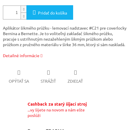
Pridať do košíka
Aplikátor šikmého prúžku - lemovací nadstavec #C21 pre coverlocky
Bernina a Bernette. Je to voliteľný zakladač šikmého prúžku,
pracuje s ustrihnutým nezažehleným šikmým prúžkom alebo
prúžkom z pružného materiálu v šírke 36 mm, ktorý si sám naskladá.
Detailné informácie
OPÝTAŤ SA
STRÁŽIŤ
ZDIEĽAŤ
Cashback za starý šijací stroj
...vy šijete na novom a nám ešte
poslúži