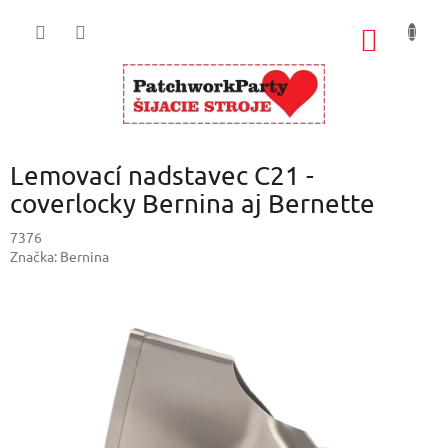
Prejsť
na
NÁKU
obsah
KOŠÍK
Lemovací nadstavec C21 -
coverlocky Bernina aj Bernette
7376
Značka:
Bernina