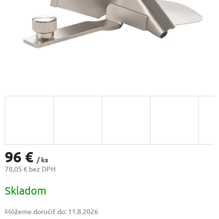
96 €
/ ks
78,05 € bez DPH
Jednotková
Skladom
cena:
Môžeme doručiť do:
11.8.2026