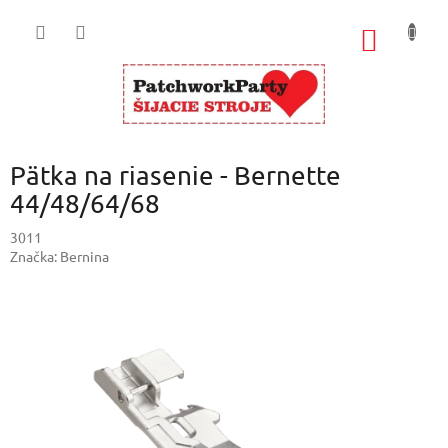
Prejsť
na
NÁKU
obsah
KOŠÍK
Pätka na riasenie - Bernette
44/48/64/68
3011
Značka:
Bernina