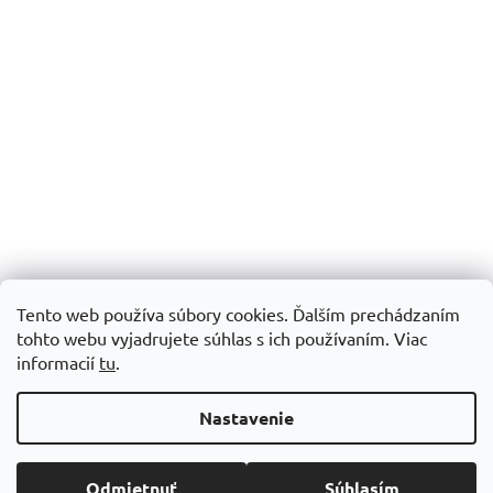
Tento web používa súbory cookies. Ďalším prechádzaním
tohto webu vyjadrujete súhlas s ich používaním.
Viac
informacií
tu
.
Vytvoril Shoptet
Nastavenie
Copyright 2026
Šijacie stroje Patchworkparty
. Všetky práva
Odmietnuť
Súhlasím
vyhradené.
Upraviť nastavenie cookies