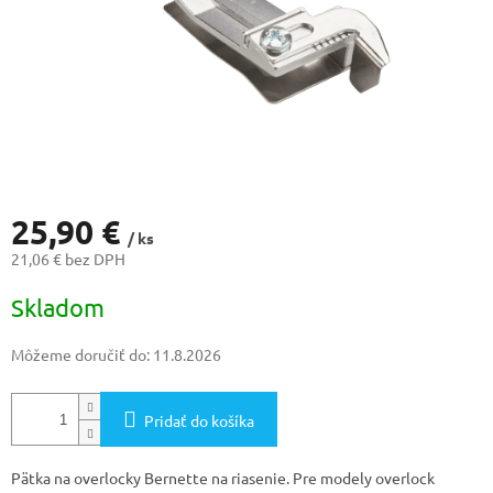
25,90 €
/ ks
21,06 € bez DPH
Jednotková
Skladom
cena:
Môžeme doručiť do:
11.8.2026
Pridať do košíka
Pätka na overlocky Bernette na riasenie. Pre modely overlock