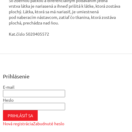
So zbernou pätkou a diferenciálnym podávaním jedna
vrstva látka je nariasená a ihneď prišitá k látke, ktorá zostáva
plochý. Látka, ktorá sa má nariasiť, je umiestnená
pod naberacím nástavcom, zatiaľ čo tkanina, ktorá zostáva
plochá, prechádza nad ňou.
Kat.číslo 5020405572
Z
á
p
ä
Prihlásenie
t
E-mail
i
e
Heslo
PRIHLÁSIŤ SA
Nová registrácia
Zabudnuté heslo