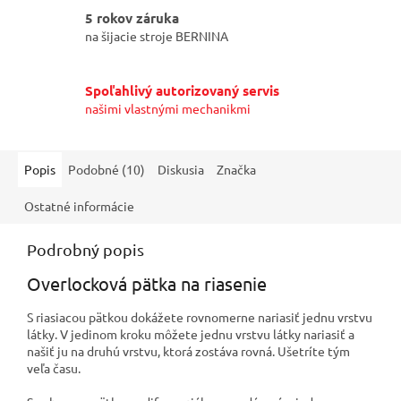
5 rokov záruka
na šijacie stroje BERNINA
Spoľahlivý autorizovaný servis
našimi vlastnými mechanikmi
Popis
Podobné (10)
Diskusia
Značka
Ostatné informácie
Podrobný popis
Overlocková pätka na riasenie
S riasiacou pätkou dokážete rovnomerne nariasiť jednu vrstvu
látky. V jedinom kroku môžete jednu vrstvu látky nariasiť a
našiť ju na druhú vrstvu, ktorá zostáva rovná. Ušetríte tým
veľa času.