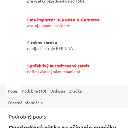
pre všetky objednávky nad 150€
Sme importér BERNINA & Bernette
a stroje máme na sklade
5 rokov záruka
na šijacie stroje BERNINA
Spoľahlivý autorizovaný servis
našimi vlastnými mechanikmi
Popis
Podobné (10)
Diskusia
Značka
Ostatné informácie
Podrobný popis
Overlocková pätka na všívanie gumičky