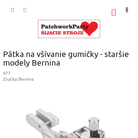
Prejsť
na
NÁKU
obsah
KOŠÍK
Pätka na všívanie gumičky - staršie
modely Bernina
977
Značka:
Bernina