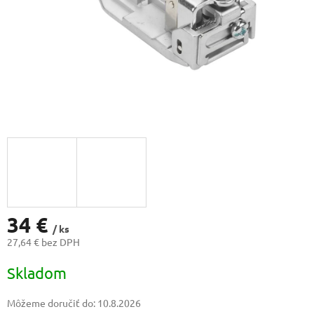
34 €
/ ks
27,64 € bez DPH
Jednotková
Skladom
cena:
Môžeme doručiť do:
10.8.2026