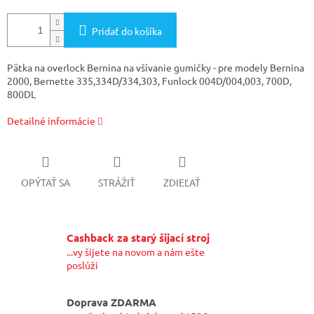
Pridať do košíka
Pätka na overlock Bernina na všívanie gumičky - pre modely Bernina
2000, Bernette 335,334D/334,303, Funlock 004D/004,003, 700D,
800DL
Detailné informácie
OPÝTAŤ SA
STRÁŽIŤ
ZDIEĽAŤ
Cashback za starý šijací stroj
...vy šijete na novom a nám ešte
poslúži
Doprava ZDARMA