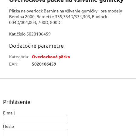
Pätka na overlock Bernina na všívanie gumičky - pre modely
Bernina 2000, Bernette 335,334D/334,303, Funlock
004D/004,003, 700D, 800DL
Kat.číslo 5020106459
Dodatočné parametre
Kategória
:
Overlocková pätka
EAN
:
5020106459
Z
á
p
ä
Prihlásenie
t
E-mail
i
e
Heslo