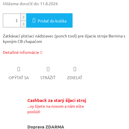
Môžeme doručiť do:
11.8.2026
Pridať do košíka
Zatkávací plstiaci nádstavec (punch tool) pre šijacie stroje Bernina s
kyvným CB chapačom
Detailné informácie
OPÝTAŤ SA
STRÁŽIŤ
ZDIEĽAŤ
Cashback za starý šijací stroj
...vy šijete na novom a nám ešte
poslúži
Doprava ZDARMA