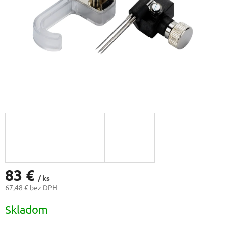
83 €
/ ks
67,48 € bez DPH
Jednotková
Skladom
cena: