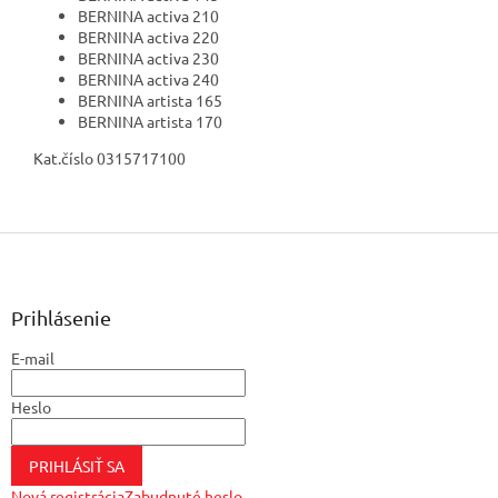
BERNINA activa 210
BERNINA activa 220
BERNINA activa 230
BERNINA activa 240
BERNINA artista 165
BERNINA artista 170
Kat.číslo 0315717100
Z
á
p
ä
Prihlásenie
t
E-mail
i
e
Heslo
PRIHLÁSIŤ SA
Nová registrácia
Zabudnuté heslo