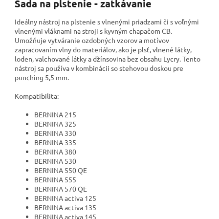
Sada na plstenie - zatkávanie
Ideálny nástroj na plstenie s vlnenými priadzami či s voľnými
vlnenými vláknami na stroji s kyvným chapačom CB.
Umožňuje vytváranie ozdobných vzorov a motívov
zapracovaním vlny do materiálov, ako je plsť, vlnené látky,
loden, valchované látky a džínsovina bez obsahu Lycry. Tento
nástroj sa používa v kombinácii so stehovou doskou pre
punching 5,5 mm.
Kompatibilita:
BERNINA 215
BERNINA 325
BERNINA 330
BERNINA 335
BERNINA 380
BERNINA 530
BERNINA 550 QE
BERNINA 555
BERNINA 570 QE
BERNINA activa 125
BERNINA activa 135
BERNINA activa 145