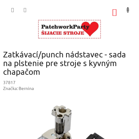
Prejsť
na
NÁKU
obsah
KOŠÍK
Zatkávací/punch nádstavec - sada
na plstenie pre stroje s kyvným
chapačom
37817
Značka:
Bernina