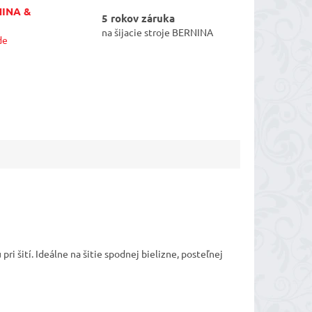
NINA &
5 rokov záruka
na šijacie stroje BERNINA
de
 šití. Ideálne na šitie spodnej bielizne, posteľnej