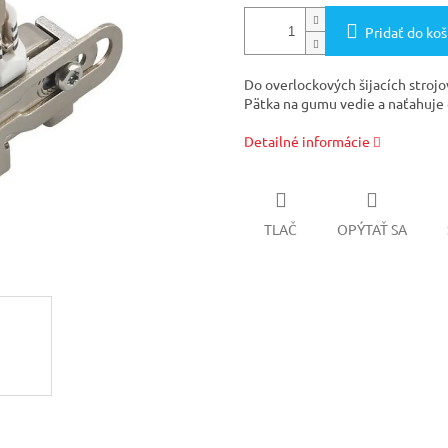
Pridať do koš
Do overlockových šijacích stroj
Pätka na gumu vedie a naťahuje 
Detailné informácie
TLAČ
OPÝTAŤ SA