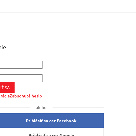
nie
IŤ SA
trácia
Zabudnuté heslo
alebo
Prihlásiť sa cez Facebook
Prihlásiť sa cez Google