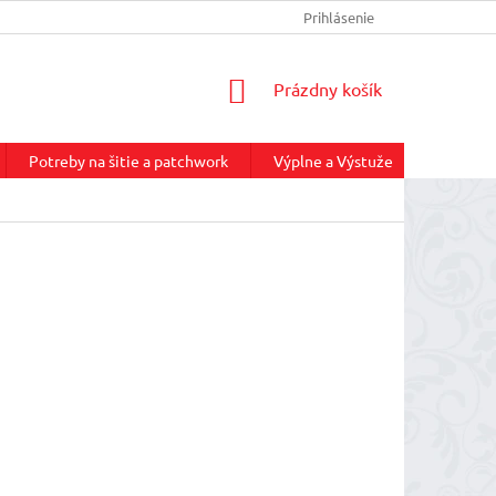
INFORMÁCIE O DOPRAVE
REKLAMAČNÝ PORIADOK
Prihlásenie
NÁKUP
NÁKUPNÝ
Prázdny košík
KOŠÍK
Potreby na šitie a patchwork
Výplne a Výstuže
Služby