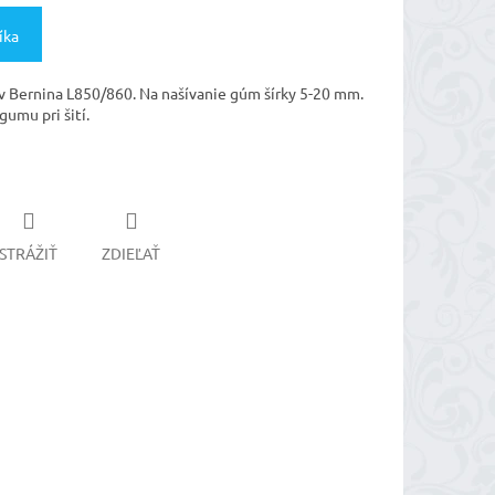
íka
ov Bernina L850/860. Na našívanie gúm šírky 5-20 mm.
gumu pri šití.
STRÁŽIŤ
ZDIEĽAŤ