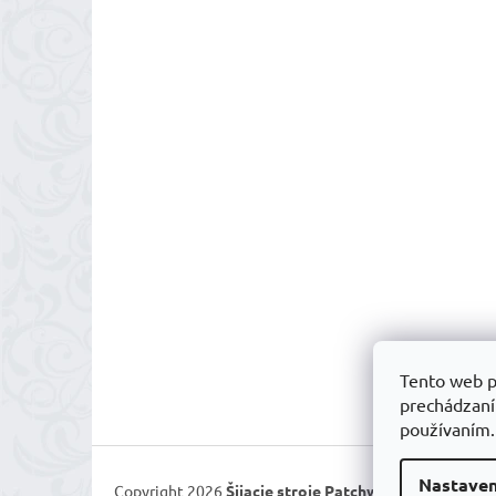
Tento web p
prechádzaní
používaním
Nastaven
Copyright 2026
Šijacie stroje Patchworkparty
. Všetk