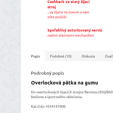
Cashback za starý šijací
stroj
...vy šijete na novom a nám
ešte poslúži
Spoľahlivý autorizovaný servis
našimi vlastnými mechanikmi
Popis
Podobné (10)
Diskusia
Znač
Podrobný popis
Overlocková pätka na gumu
Do overlockových šijacích strojov Bernina L850/860.
bielizne a športového oblečenia.
Kat.číslo 1034147000