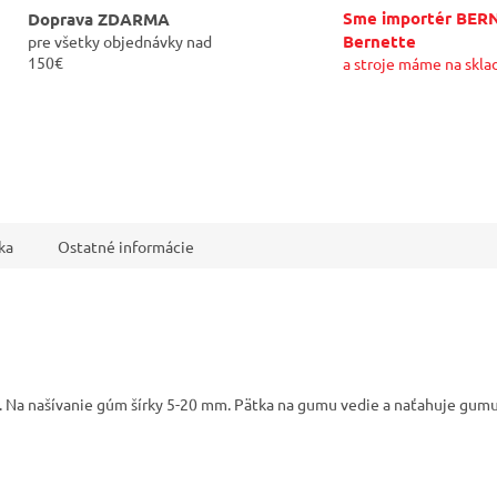
Sme importér BER
Doprava ZDARMA
Bernette
pre všetky objednávky nad
150€
a stroje máme na skla
ka
Ostatné informácie
 Na našívanie gúm šírky 5-20 mm. Pätka na gumu vedie a naťahuje gumu pri