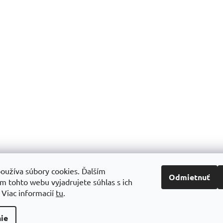
oužíva súbory cookies. Ďalším
Odmietnuť
m tohto webu vyjadrujete súhlas s ich
.
Viac informacií
tu
.
ie
y práva vyhradené.
Upraviť nastavenie cookies