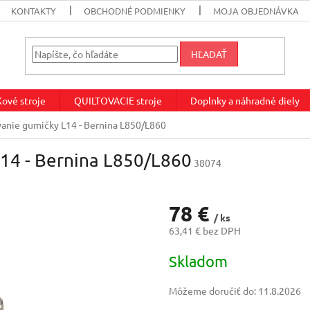
KONTAKTY
OBCHODNÉ PODMIENKY
MOJA OBJEDNÁVKA
HĽADAŤ
vé stroje
QUILTOVACIE stroje
Doplnky a náhradné diely
vanie gumičky L14 - Bernina L850/L860
L14 - Bernina L850/L860
38074
78 €
/ ks
63,41 € bez DPH
Jednotková
Skladom
cena:
Môžeme doručiť do:
11.8.2026