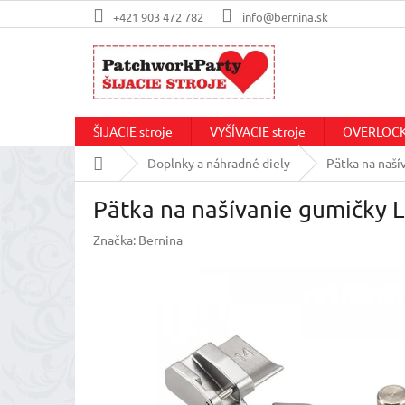
Prejsť
+421 903 472 782
info@bernina.sk
na
obsah
ŠIJACIE stroje
VYŠÍVACIE stroje
OVERLOCKo
Domov
Doplnky a náhradné diely
Pätka na naší
Pätka na našívanie gumičky 
Značka:
Bernina