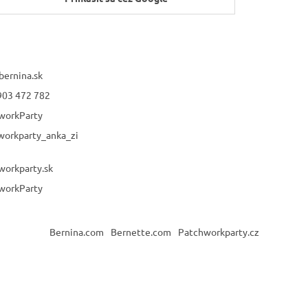
bernina.sk
903 472 782
workParty
workparty_anka_zi
workparty.sk
workParty
Bernina.com
Bernette.com
Patchworkparty.cz