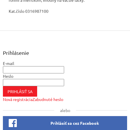
rohmi a merítkom, vhodný na väčšie látky.
Kat.číslo 0316987100
Z
á
p
ä
Prihlásenie
t
E-mail
i
e
Heslo
PRIHLÁSIŤ SA
Nová registrácia
Zabudnuté heslo
alebo
Prihlásiť sa cez Facebook