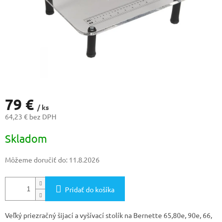
79 €
/ ks
64,23 € bez DPH
Jednotková
Skladom
cena:
Môžeme doručiť do:
11.8.2026
Pridať do košíka
Veľký priezračný šijací a vyšívací stolík na Bernette 65,80e, 90e, 66,