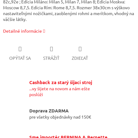
82c,92e ; Edícia Miláno: Milan 5, Milan 7, Milan 8; Edícia Moskva:
Moscow 8,7,5. Edícia Rím: Rome 8,7,5. Rozmer 38x30cm s výškovo
nastaviteľnými nožičkami, zaoblenými rohmi a merítkom, vhodný na
väčšie látky.
Detailné informácie
OPÝTAŤ SA
STRÁŽIŤ
ZDIEĽAŤ
Cashback za starý šijací stroj
...vy šijete na novom a nám ešte
poslúži
Doprava ZDARMA
pre všetky objednávky nad 150€
Sme importér BERNINA & Bernette