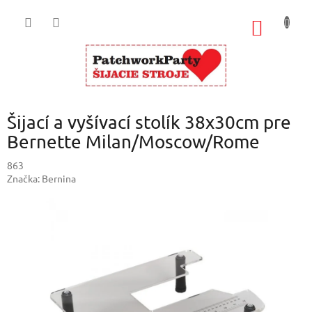
Prejsť
na
NÁKU
obsah
KOŠÍK
Šijací a vyšívací stolík 38x30cm pre
Bernette Milan/Moscow/Rome
863
Značka:
Bernina