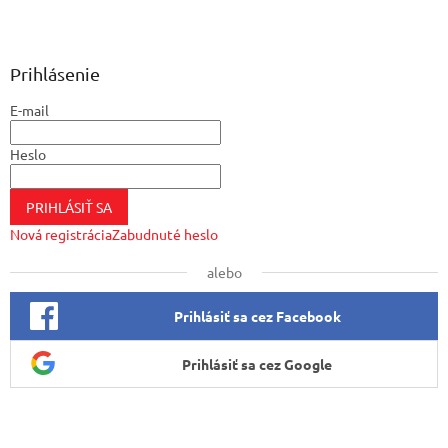
Z
á
p
ä
Prihlásenie
t
E-mail
i
e
Heslo
PRIHLÁSIŤ SA
Nová registrácia
Zabudnuté heslo
alebo
Prihlásiť sa cez Facebook
Prihlásiť sa cez Google