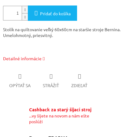
Pridať do košíka
Stolík na quiltovanie veľký 60x60cm na staršie stroje Bernina.
Umelohmotný, priesvitný.
Detailné informácie
OPÝTAŤ SA
STRÁŽIŤ
ZDIEĽAŤ
Cashback za starý šijací stroj
...vy šijete na novom a nám ešte
poslúži