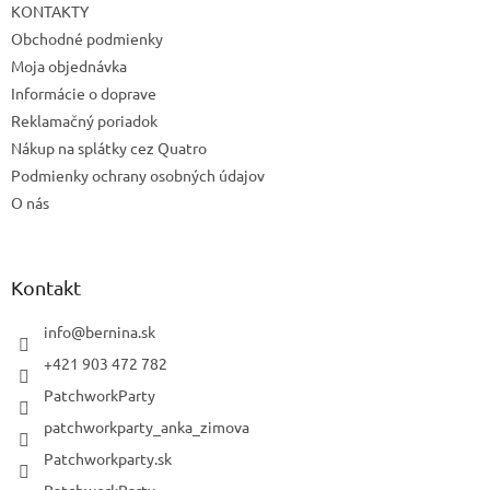
KONTAKTY
Obchodné podmienky
Moja objednávka
Informácie o doprave
Reklamačný poriadok
Nákup na splátky cez Quatro
Podmienky ochrany osobných údajov
O nás
Kontakt
info
@
bernina.sk
+421 903 472 782
PatchworkParty
patchworkparty_anka_zimova
Patchworkparty.sk
PatchworkParty