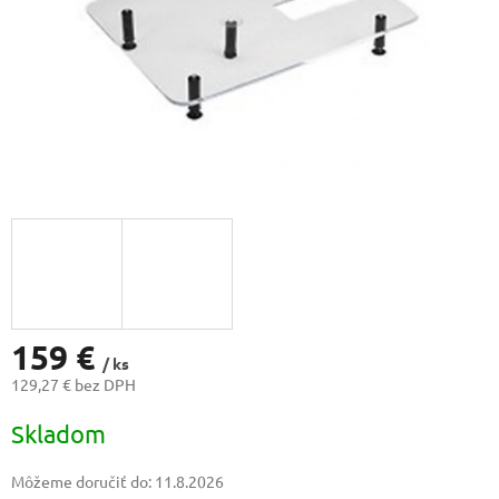
159 €
/ ks
129,27 € bez DPH
Jednotková
Skladom
cena:
Môžeme doručiť do:
11.8.2026