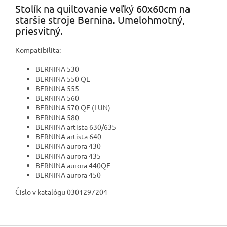
Stolík na quiltovanie veľký 60x60cm na
staršie stroje Bernina. Umelohmotný,
priesvitný.
Kompatibilita:
BERNINA 530
BERNINA 550 QE
BERNINA 555
BERNINA 560
BERNINA 570 QE (LUN)
BERNINA 580
BERNINA artista 630/635
BERNINA artista 640
BERNINA aurora 430
BERNINA aurora 435
BERNINA aurora 440QE
BERNINA aurora 450
Čislo v katalógu 0301297204