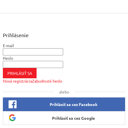
Z
á
p
ä
Prihlásenie
t
E-mail
i
e
Heslo
PRIHLÁSIŤ SA
Nová registrácia
Zabudnuté heslo
alebo
Prihlásiť sa cez Facebook
Prihlásiť sa cez Google