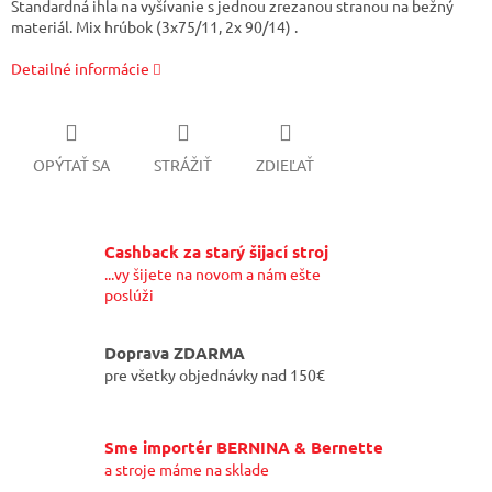
Štandardná ihla na vyšívanie s jednou zrezanou stranou na bežný
materiál. Mix hrúbok (3x75/11, 2x 90/14) .
Detailné informácie
OPÝTAŤ SA
STRÁŽIŤ
ZDIEĽAŤ
Cashback za starý šijací stroj
...vy šijete na novom a nám ešte
poslúži
Doprava ZDARMA
pre všetky objednávky nad 150€
Sme importér BERNINA & Bernette
a stroje máme na sklade