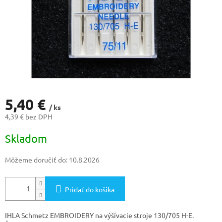
5,40 €
/ ks
4,39 € bez DPH
Jednotková
Skladom
cena:
Môžeme doručiť do:
10.8.2026
Pridať do košíka
IHLA Schmetz EMBROIDERY na výšívacie stroje 130/705 H-E.