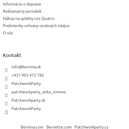
Informácie o doprave
Reklamačný poriadok
Nákup na splátky cez Quatro
Podmienky ochrany osobných údajov
O nás
Kontakt
info
@
bernina.sk
+421 903 472 782
PatchworkParty
patchworkparty_anka_zimova
Patchworkparty.sk
PatchworkParty
Bernina.com
Bernette.com
Patchworkparty.cz