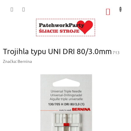
Prejsť
na
NÁKU
obsah
KOŠÍK
Trojihla typu UNI DRI 80/3.0mm
713
Značka:
Bernina