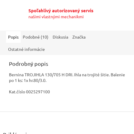
Spoľahlivý autorizovaný servis
našimi vlastnými mechanikmi
Popis
Podobné (10)
Diskusia
Značka
Ostatné informácie
Podrobný popis
Bernina TROJIHLA 130/705 H DRI. Ihla na trojité šitie. Balenie
po 1 ks: 1x hr.80/3.0.
Kat.číslo 0025297100
Z
á
p