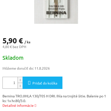
5,90 €
/ ks
4,80 € bez DPH
Jednotková
Skladom
cena:
Môžeme doručiť do:
11.8.2026
Pridať do košíka
Bernina TROJIHLA 130/705 H DRI. Ihla na trojité šitie. Balenie po 1
ks: 1x hr.80/3.0.
Detailné informácie