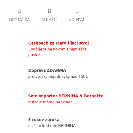
OPÝTAŤ SA
STRÁŽIŤ
ZDIEĽAŤ
Cashback za starý šijací stroj
...vy šijete na novom a nám ešte
poslúži
Doprava ZDARMA
pre všetky objednávky nad 150€
Sme importér BERNINA & Bernette
a stroje máme na sklade
5 rokov záruka
na šijacie stroje BERNINA