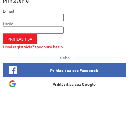
ä
Prihlásenie
t
E-mail
i
e
Heslo
PRIHLÁSIŤ SA
Nová registrácia
Zabudnuté heslo
alebo
Prihlásiť sa cez Facebook
Prihlásiť sa cez Google