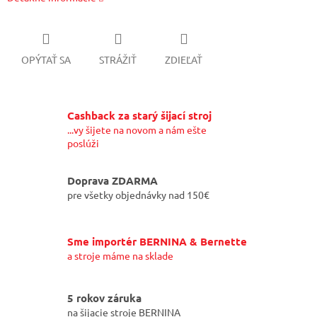
OPÝTAŤ SA
STRÁŽIŤ
ZDIEĽAŤ
Cashback za starý šijací stroj
...vy šijete na novom a nám ešte
poslúži
Doprava ZDARMA
pre všetky objednávky nad 150€
Sme importér BERNINA & Bernette
a stroje máme na sklade
5 rokov záruka
na šijacie stroje BERNINA