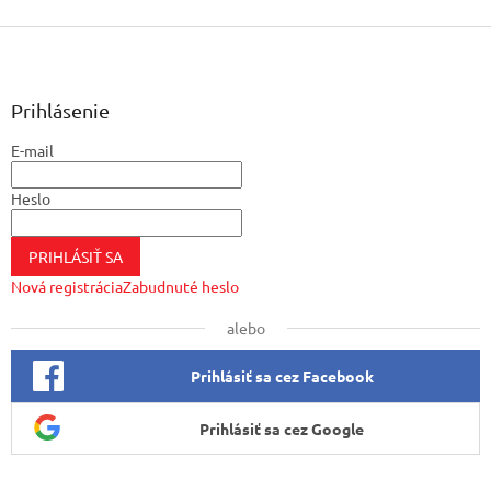
Z
á
p
ä
Prihlásenie
t
E-mail
i
e
Heslo
PRIHLÁSIŤ SA
Nová registrácia
Zabudnuté heslo
alebo
Prihlásiť sa cez Facebook
Prihlásiť sa cez Google