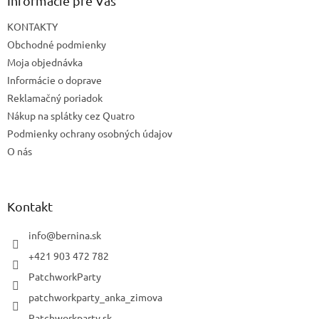
Informácie pre Vás
KONTAKTY
Obchodné podmienky
Moja objednávka
Informácie o doprave
Reklamačný poriadok
Nákup na splátky cez Quatro
Podmienky ochrany osobných údajov
O nás
Kontakt
info
@
bernina.sk
+421 903 472 782
PatchworkParty
patchworkparty_anka_zimova
Patchworkparty.sk