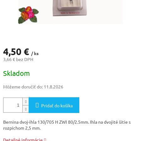
4,50 €
/ ks
3,66 € bez DPH
Jednotková
Skladom
cena:
Môžeme doručiť do:
11.8.2026
Pridať do košíka
Bernina dvoj-ihla 130/705 H ZWI 80/2.5mm. Ihla na dvojité šitie s
rozpichom 2,5 mm.
Detailné informácie