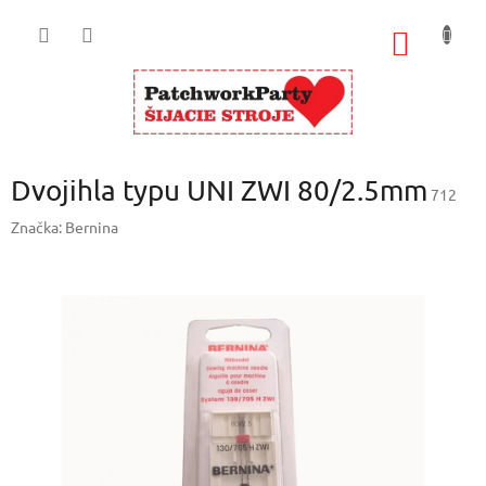
Prejsť
na
NÁKU
obsah
KOŠÍK
Dvojihla typu UNI ZWI 80/2.5mm
712
Značka:
Bernina