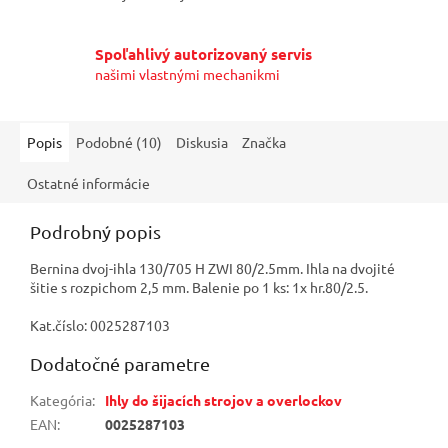
Spoľahlivý autorizovaný servis
našimi vlastnými mechanikmi
Popis
Podobné (10)
Diskusia
Značka
Ostatné informácie
Podrobný popis
Bernina dvoj-ihla 130/705 H ZWI 80/2.5mm. Ihla na dvojité
šitie s rozpichom 2,5 mm. Balenie po 1 ks: 1x hr.80/2.5.
Kat.číslo: 0025287103
Dodatočné parametre
Kategória
:
Ihly do šijacích strojov a overlockov
EAN
:
0025287103