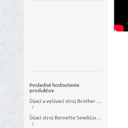
Posledné hodnotenie
produktov
Šijací a vyšívací stroj Brother M380D
+ 25€
|
Hodnotenie produktu je 5 z 5 hviezdičiek.
Šijací stroj Bernette Sew&Go 5
+ 40€ zľav
|
Hodnotenie produktu je 5 z 5 hviezdičiek.