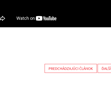
PREDCHÁDZAJÚCI ČLÁNOK
ĎALŠ
 zľavový kupón v našom autorizovanom servise
ový kupón v našom autorizovanom servise