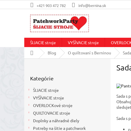
Prejsť
+421 903 472 782
info@bernina.sk
na
obsah
ŠIJACIE stroje
VYŠÍVACIE stroje
OVERLOCKo
Domov
Blog
O quiltovaní s Berninou
Sada
B
Sada
o
Preskočiť
č
Kategórie
kategórie
n
ý
ŠIJACIE stroje
p
Sada s 
VYŠÍVACIE stroje
a
Obsahuj
OVERLOCKové stroje
n
sleduje
e
QUILTOVACIE stroje
Sada s 
l
Doplnky a náhradné diely
Potreby na šitie a patchwork
r