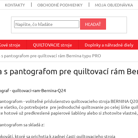
KONTAKTY
OBCHODNÉ PODMIENKY
MOJA OBJEDNÁVKA
HĽADAŤ
vé stroje
QUILTOVACIE stroje
Doplnky a náhradné diely
 s pantografom pre quiltovací rám Bernina typu PRO
 s pantografom pre quiltovací rám Be
pantografom - voliteľné príslušenstvo quiltovacieho stroja BERNINA Q2
e všetko, čo potrebujete pre jednoduché quiltovanie po celej šírke qui
te hotové už predkreslené papierové šablóny alebo si zhotovíte vlastné
pantografom sa skladá z:
ukovätí, ktoré sa prichytia k zadnej časti quiltovacieho stroja