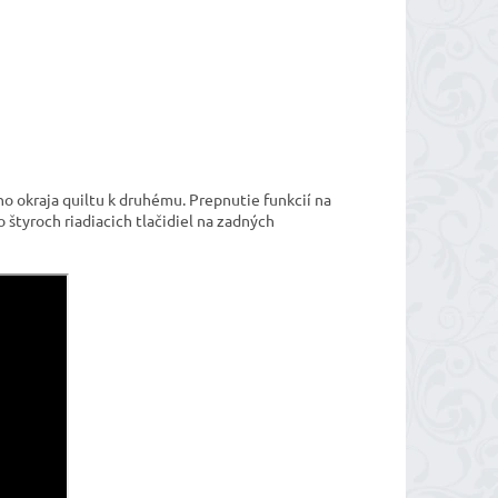
ho okraja quiltu k druhému. Prepnutie funkcií na
tyroch riadiacich tlačidiel na zadných