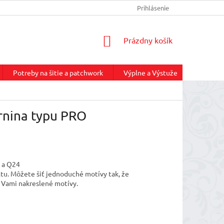
INFORMÁCIE O DOPRAVE
REKLAMAČNÝ PORIADOK
Prihlásenie
NÁKUP
NÁKUPNÝ
Prázdny košík
KOŠÍK
Potreby na šitie a patchwork
Výplne a Výstuže
Služby
rnina typu PRO
0 a Q24
ltu. Môžete šiť jednoduché motívy tak, že
, Vami nakreslené motívy.