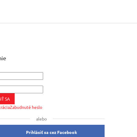
nie
IŤ SA
trácia
Zabudnuté heslo
alebo
Prihlásiť sa cez Facebook