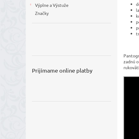
d
Výplne a Výstuže
l
Značky
k
p
p
t
Pantogr
zadnú o
rukovät
Prijímame online platby