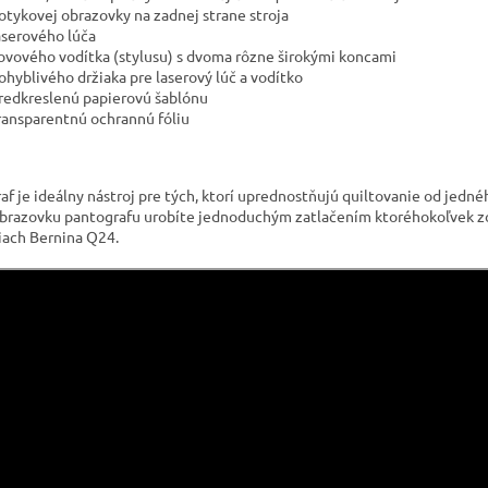
otykovej obrazovky na zadnej strane stroja
aserového lúča
ovového vodítka (stylusu) s dvoma rôzne širokými koncami
ohyblivého držiaka pre laserový lúč a vodítko
redkreslenú papierovú šablónu
ransparentnú ochrannú fóliu
af je ideálny nástroj pre tých, ktorí uprednostňujú quiltovanie od jedné
brazovku pantografu urobíte jednoduchým zatlačením ktoréhokoľvek zo š
iach Bernina Q24.