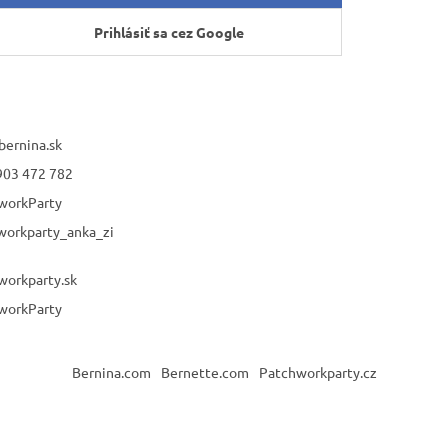
Prihlásiť sa cez Google
bernina.sk
903 472 782
workParty
workparty_anka_zi
workparty.sk
workParty
Bernina.com
Bernette.com
Patchworkparty.cz