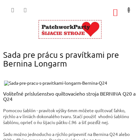
Prejsť
na
NÁKU
obsah
KOŠÍK
Sada pre prácu s pravítkami pre
Bernina Longarm
Voliteľné príslušenstvo quiltovacieho stroja BERNINA Q20 a
Q24
Pomocou šablón - pravítok výšky 6mm môžete quiltovať ľahko,
rýchlo a v líniách dokonalého tvaru. Stačí použiť vhodnú šablónu
šablónu, oprieť o ňu šijaciu pätku č.96 a šiť pozdĺž nej.
Sadu možno jednoducho a rýchlo pripevniť na Bernina Q24 alebo
Q20 s dlhým ramenom. Pozrite si video, ako na to: