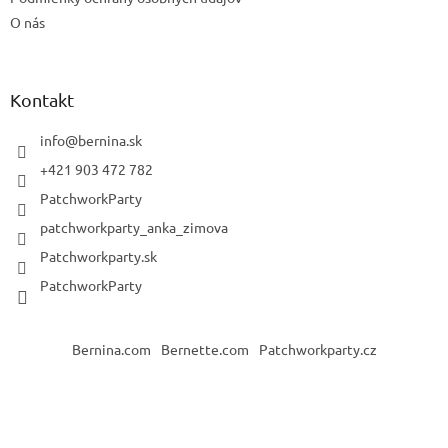
O nás
Kontakt
info
@
bernina.sk
+421 903 472 782
PatchworkParty
patchworkparty_anka_zimova
Patchworkparty.sk
PatchworkParty
Bernina.com
Bernette.com
Patchworkparty.cz