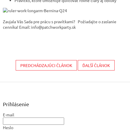
Pravítko, ktoré umožňuje quiltovať rovné čiary aj oblúky
Zaujala Vás Sada pre prácu s pravítkami? Požiadajte o zaslanie
cenníka! Email: info@patchworkparty.sk
PREDCHÁDZAJÚCI ČLÁNOK
ĎALŠÍ ČLÁNOK
Z
á
p
ä
Prihlásenie
t
E-mail
i
e
Heslo