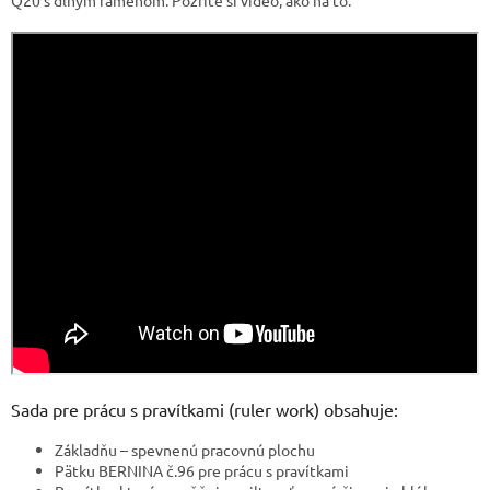
Sada pre prácu s pravítkami (ruler work) obsahuje:
Základňu – spevnenú pracovnú plochu
Pätku BERNINA č.96 pre prácu s pravítkami