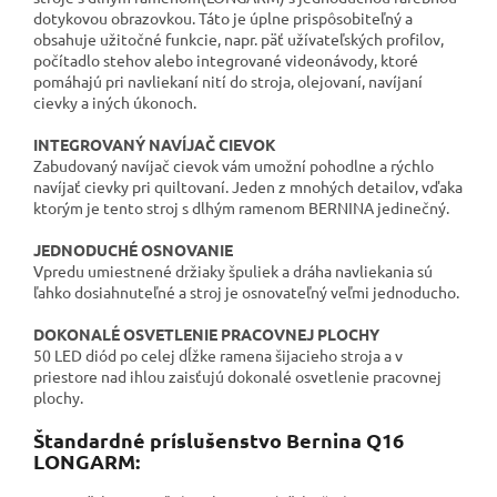
dotykovou obrazovkou. Táto je úplne prispôsobiteľný a
obsahuje užitočné funkcie, napr. päť užívateľských profilov,
počítadlo stehov alebo integrované videonávody, ktoré
pomáhajú pri navliekaní nití do stroja, olejovaní, navíjaní
cievky a iných úkonoch.
INTEGROVANÝ NAVÍJAČ CIEVOK
Zabudovaný navíjač cievok vám umožní pohodlne a rýchlo
navíjať cievky pri quiltovaní. Jeden z mnohých detailov, vďaka
ktorým je tento stroj s dlhým ramenom BERNINA jedinečný.
JEDNODUCHÉ OSNOVANIE
Vpredu umiestnené držiaky špuliek a dráha navliekania sú
ľahko dosiahnuteľné a stroj je osnovateľný veľmi jednoducho.
DOKONALÉ OSVETLENIE PRACOVNEJ PLOCHY
50 LED diód po celej dĺžke ramena šijacieho stroja a v
priestore nad ihlou zaisťujú dokonalé osvetlenie pracovnej
plochy.
Štandardné príslušenstvo Bernina Q16
LONGARM: