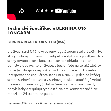
Technické špecifikácie BERNINA Q16
LONGARM
BERNINA REGULÁTOR STEHU (BSR)
prešívací stroj Q16 je vybavený regulátorom stehu BERNINA,
ktorý uľahčuje prešívanie z ruky ako kedykoľvek predtým. Drží
stehy rovnomerné a konzistentné bez ohľadu na to, ako
pomaly alebo rýchlo prišívate, a bez ohľadu na to, aký zložitý
môže byť dizajn vašej prikrývky. Dva snímače vnútorného
integrovaného regulátora stehu BERNINA – jeden na každej
strane stehového otvoru v stehovej doske – umožňujú veľmi
presné snímanie pohybu látky. Senzory rozpoznajú každý
pohyb látky a regulujú rýchlosť šitia pre konzistentné šitie
medzi 1 a 24 stehmi na palec.
Bernina Q16 ponúka 4 rôzne režimy práce: