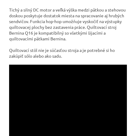
Tichý a silný DC motor a veľká výška medzi pätkou a stehovou
doskou poskytuje dostatok miesta na spracovanie aj hrubých
sendvičov. Funkcia hop-hop umožňuje vyskočiť na výstupky
quiltovacej plochy bez zastavenia práce. Quiltovací stroj
Bernina Q16 je kompatibilný so všetkými šijacími a
quiltovacími pätkami Bernina.
Quiltovací stôl nie je súčasťou stroja
a je potrebné si ho
zakúpiť sólo alebo ako sadu.