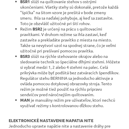
BSR1
slúži na quiltovanie stehov s ostrými
ukončeniami. Všetky stehy sú dokonalé, pretože každá
"špička" na šitom vzore je prešitá v bode zmeny
smeru. Ihla sa naďalej pohybuje, aj keď sa zastavíte.
Toto je obzvlášť užitočné pri šití rohov.
Režim
BSR2
je určený na prácu s quiltovacími
pravítkami. V druhom režime sa ihla zastaví, keď
zastavíte a prekladáte pravítko z miesta na miesto.
Takže sa nevytvorí uzol na spodnej strane, čo je veľmi
užitočné pri prešívaní pomocou pravítka.
BSR3
slúži na rýchle stehovanie okrajov alebo na
sledovanie techník so špeciálne dlhými stehmi. Môžete
si vybrať medzi 1, 2 alebo 4 stehmi na palec. Celá
prikrývka môže byť podšitá bez zatváracích špendlíkov.
Regulátor stehu BERNINA sa jednoducho aktivuje a
ovláda pomocou dotykovej obrazovky stroja. Tento
režim je možné tiež použiť na rýchlu prípravu
sendvičov pred náročnejším quiltovaním.
MAN
je manuálny režim pre užívateľov, ktorí nechcú
využívať režimy s kontrolovanou dĺžkou stehu.
ELEKTRONICKÉ NASTAVENIE NAPATIA NITE
Jednoducho upravte napätie nite a nastavenie dráhy pre