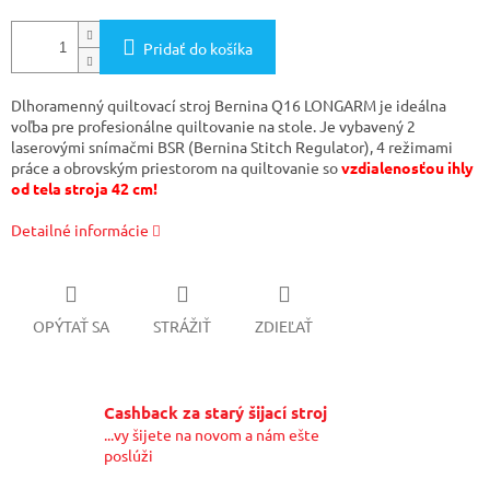
Pridať do košíka
Dlhoramenný quiltovací stroj Bernina Q16 LONGARM je ideálna
voľba pre profesionálne quiltovanie na stole. Je vybavený 2
laserovými snímačmi BSR (Bernina Stitch Regulator), 4 režimami
práce a obrovským priestorom na quiltovanie so
vzdialenosťou ihly
od tela stroja 42 cm!
Detailné informácie
OPÝTAŤ SA
STRÁŽIŤ
ZDIEĽAŤ
Cashback za starý šijací stroj
...vy šijete na novom a nám ešte
poslúži