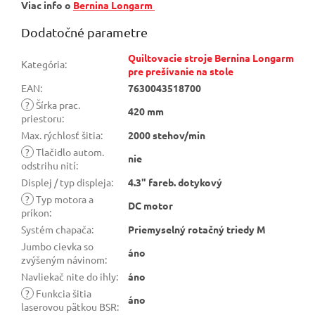
Viac info o
Bernina Longarm
Dodatočné parametre
Quiltovacie stroje Bernina Longarm
Kategória
:
pre prešívanie na stole
EAN
:
7630043518700
?
Šírka prac.
420 mm
priestoru
:
Max. rýchlosť šitia
:
2000 stehov/min
?
Tlačidlo autom.
nie
odstrihu nití
:
Displej / typ displeja
:
4.3" fareb. dotykový
?
Typ motora a
DC motor
príkon
:
Systém chapača
:
Priemyselný rotačný triedy M
Jumbo cievka so
áno
zvýšeným návinom
:
Navliekač nite do ihly
:
áno
?
Funkcia šitia
áno
laserovou pätkou BSR
: