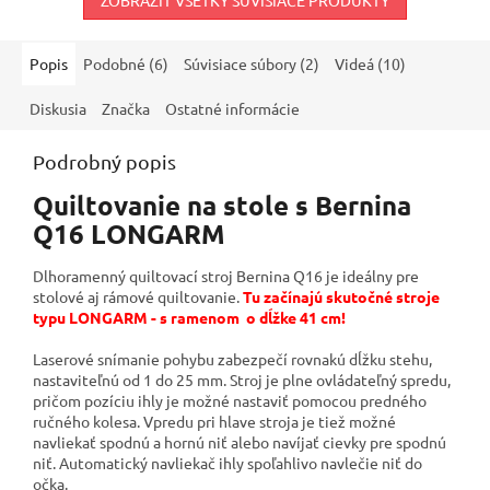
Popis
Podobné (6)
Súvisiace súbory (2)
Videá (10)
Diskusia
Značka
Ostatné informácie
Podrobný popis
Quiltovanie na stole s Bernina
Q16 LONGARM
Dlhoramenný quiltovací stroj Bernina Q16 je ideálny pre
stolové aj rámové quiltovanie.
Tu začínajú skutočné stroje
typu LONGARM - s ramenom o dĺžke 41 cm!
Laserové snímanie pohybu zabezpečí rovnakú dĺžku stehu,
nastaviteľnú od 1 do 25 mm. Stroj je plne ovládateľný spredu,
pričom pozíciu ihly je možné nastaviť pomocou predného
ručného kolesa. Vpredu pri hlave stroja je tiež možné
navliekať spodnú a hornú niť alebo navíjať cievky pre spodnú
niť. Automatický navliekač ihly spoľahlivo navlečie niť do
očka.