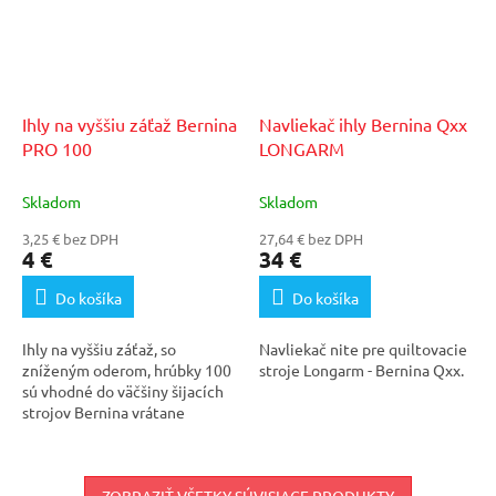
Ihly na vyššiu záťaž Bernina
Navliekač ihly Bernina Qxx
PRO 100
LONGARM
Skladom
Skladom
3,25 € bez DPH
27,64 € bez DPH
4 €
34 €
Do košíka
Do košíka
Ihly na vyššiu záťaž, so
Navliekač nite pre quiltovacie
zníženým oderom, hrúbky 100
stroje Longarm - Bernina Qxx.
sú vhodné do väčšiny šijacích
strojov Bernina vrátane
quiltovacích strojov...
ZOBRAZIŤ VŠETKY SÚVISIACE PRODUKTY