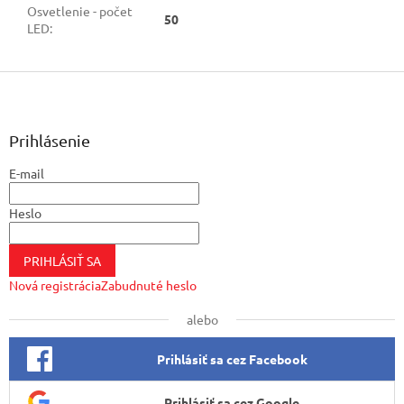
Osvetlenie - počet
50
LED
:
Z
á
p
ä
Prihlásenie
t
E-mail
i
e
Heslo
PRIHLÁSIŤ SA
Nová registrácia
Zabudnuté heslo
alebo
Prihlásiť sa cez Facebook
Prihlásiť sa cez Google