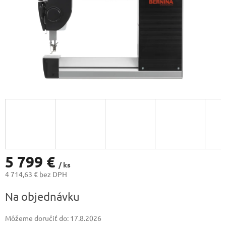
5 799 €
/ ks
4 714,63 € bez DPH
Jednotková
Na objednávku
cena:
Môžeme doručiť do:
17.8.2026