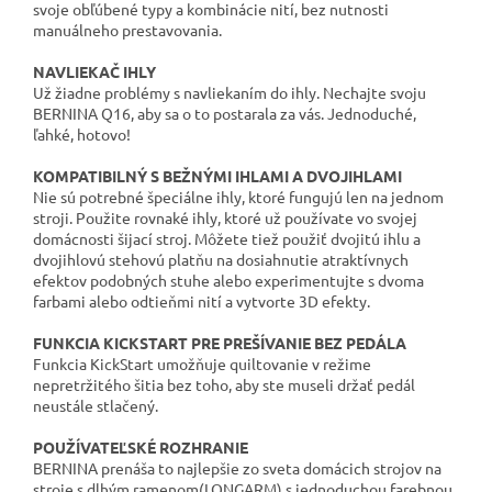
svoje obľúbené typy a kombinácie nití, bez nutnosti
manuálneho prestavovania.
NAVLIEKAČ IHLY
Už žiadne problémy s navliekaním do ihly. Nechajte svoju
BERNINA Q16, aby sa o to postarala za vás. Jednoduché,
ľahké, hotovo!
KOMPATIBILNÝ S BEŽNÝMI IHLAMI A DVOJIHLAMI
Nie sú potrebné špeciálne ihly, ktoré fungujú len na jednom
stroji. Použite rovnaké ihly, ktoré už používate vo svojej
domácnosti šijací stroj. Môžete tiež použiť dvojitú ihlu a
dvojihlovú stehovú platňu na dosiahnutie atraktívnych
efektov podobných stuhe alebo experimentujte s dvoma
farbami alebo odtieňmi nití a vytvorte 3D efekty.
FUNKCIA KICKSTART PRE PREŠÍVANIE BEZ PEDÁLA
Funkcia KickStart umožňuje quiltovanie v režime
nepretržitého šitia bez toho, aby ste museli držať pedál
neustále stlačený.
POUŽÍVATEĽSKÉ ROZHRANIE
BERNINA prenáša to najlepšie zo sveta domácich strojov na
stroje s dlhým ramenom(LONGARM) s jednoduchou farebnou