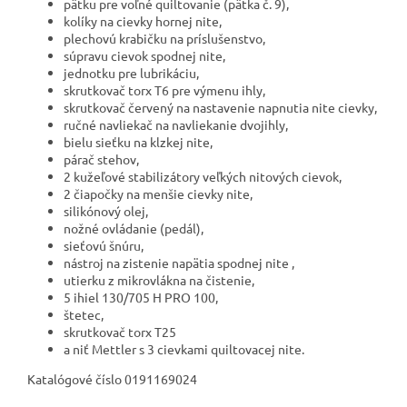
pätku pre voľné quiltovanie (pätka č. 9),
kolíky na cievky hornej nite,
plechovú krabičku na príslušenstvo,
súpravu cievok spodnej nite,
jednotku pre lubrikáciu,
skrutkovač torx T6 pre výmenu ihly,
skrutkovač červený na nastavenie napnutia nite cievky,
ručné navliekač na navliekanie dvojihly,
bielu sieťku na klzkej nite,
párač stehov,
2 kužeľové stabilizátory veľkých nitových cievok,
2 čiapočky na menšie cievky nite,
silikónový olej,
nožné ovládanie (pedál),
sieťovú šnúru,
nástroj na zistenie napätia spodnej nite ,
utierku z mikrovlákna na čistenie,
5 ihiel 130/705 H PRO 100,
štetec,
skrutkovač torx T25
a niť Mettler s 3 cievkami quiltovacej nite.
Katalógové číslo
0191169024