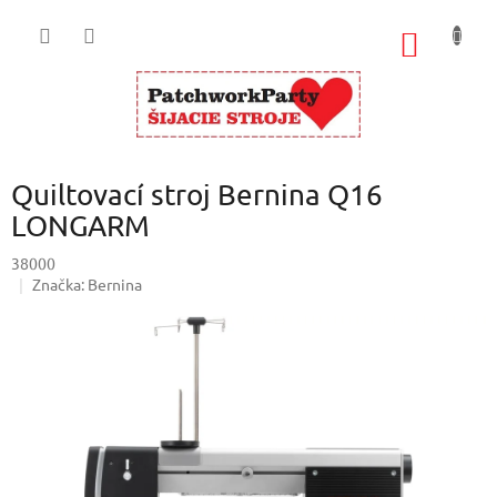
Prejsť
na
NÁKU
obsah
KOŠÍK
Quiltovací stroj Bernina Q16
LONGARM
38000
Značka:
Bernina