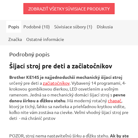
ZOBRAZIŤ VŠETKY SÚVISIACE PRODUKTY
Popis
Podobné (10)
Súvisiace súbory (1)
Diskusia
Značka
Ostatné informácie
Podrobný popis
Šijací stroj pre deti a začiatočníkov
Brother KE14S je najjednoduchší mechanický šijací stroj
určený pre deti a
začiatočníkov
. Vybavený 14 programami, 4-
krokovou gombíkovou dierkou, LED osvetlením a voľným
ramenom. Jedná sa o mechanický domáci šijací stroj s
pevne
danou šírkou a dĺžkou stehu
. Má moderný rotačný
chapač
,
ktorý je tichý, ľahko sa navlieka a priehľadnou krytkou vidíte,
koľko nite vám zostáva na cievke. Veľmi vhodný šijací stroj pre
deti - má chránič prstov
POZOR, stroj nema nastaviteľnú šírku a dĺžku stehu.
Ak by ste