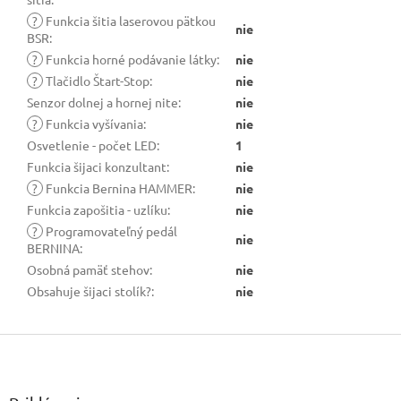
?
Funkcia šitia laserovou pätkou
nie
BSR
:
?
Funkcia horné podávanie látky
:
nie
?
Tlačidlo Štart-Stop
:
nie
Senzor dolnej a hornej nite
:
nie
?
Funkcia vyšívania
:
nie
Osvetlenie - počet LED
:
1
Funkcia šijaci konzultant
:
nie
?
Funkcia Bernina HAMMER
:
nie
Funkcia zapošitia - uzlíku
:
nie
?
Programovateľný pedál
nie
BERNINA
:
Osobná pamäť stehov
:
nie
Obsahuje šijaci stolík?
:
nie
Z
á
p