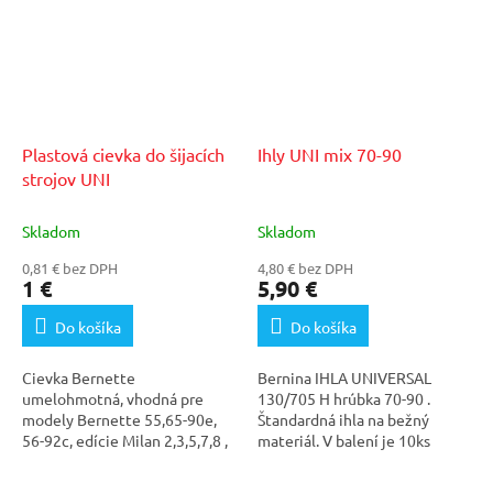
Plastová cievka do šijacích
Ihly UNI mix 70-90
strojov UNI
Skladom
Skladom
0,81 € bez DPH
4,80 € bez DPH
1 €
5,90 €
Do košíka
Do košíka
Cievka Bernette
Bernina IHLA UNIVERSAL
umelohmotná, vhodná pre
130/705 H hrúbka 70-90 .
modely Bernette 55,65-90e,
Štandardná ihla na bežný
56-92c, edície Milan 2,3,5,7,8 ,
materiál. V balení je 10ks
edícia London 2,3,5,7,8,...