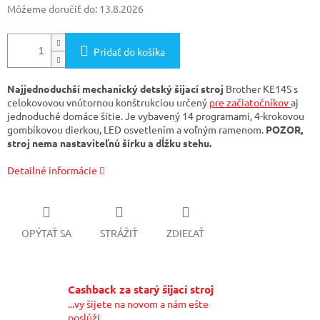
Môžeme doručiť do:
13.8.2026
Pridať do košíka
Najjednoduchší mechanický detský šijací stroj
Brother KE14S s
celokovovou vnútornou konštrukciou určený
pre začiatočníkov
aj
jednoduché domáce šitie. Je vybavený 14 programami, 4-krokovou
gombíkovou dierkou, LED osvetlením a voľným ramenom.
POZOR,
stroj nema nastaviteľnú šírku a dĺžku stehu.
Detailné informácie
OPÝTAŤ SA
STRÁŽIŤ
ZDIEĽAŤ
Cashback za starý šijací stroj
...vy šijete na novom a nám ešte
poslúži