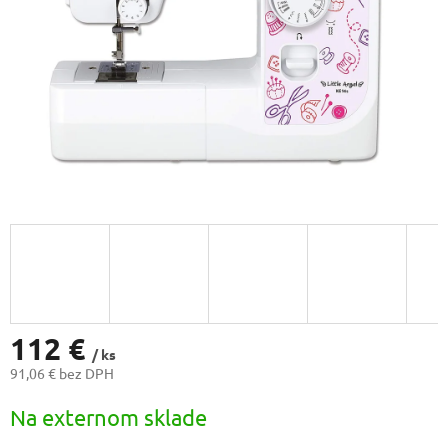
112 €
/ ks
91,06 € bez DPH
Jednotková
Na externom sklade
cena: