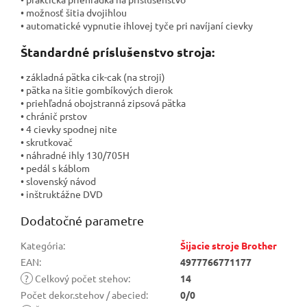
• možnosť šitia dvojihlou
• automatické vypnutie ihlovej tyče pri navíjaní cievky
Štandardné príslušenstvo stroja:
• základná pätka cik-cak (na stroji)
• pätka na šitie gombíkových dierok
• priehľadná obojstranná zipsová pätka
• chránič prstov
• 4 cievky spodnej nite
• skrutkovač
• náhradné ihly 130/705H
• pedál s káblom
• slovenský návod
• inštruktážne DVD
Dodatočné parametre
Kategória
:
Šijacie stroje Brother
EAN
:
4977766771177
?
Celkový počet stehov
:
14
Počet dekor.stehov / abecied
:
0/0