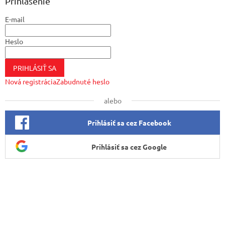
ä
Prihlásenie
t
E-mail
i
e
Heslo
PRIHLÁSIŤ SA
Nová registrácia
Zabudnuté heslo
alebo
Prihlásiť sa cez Facebook
Prihlásiť sa cez Google