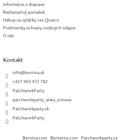
Informácie o doprave
Reklamačný poriadok
Nákup na splátky cez Quatro
Podmienky ochrany osobných údajov
O nás
Kontakt
info
@
bernina.sk
+421 903 472 782
PatchworkParty
patchworkparty_anka_zimova
Patchworkparty.sk
PatchworkParty
Bernina.com
Bernette.com
Patchworkparty.cz