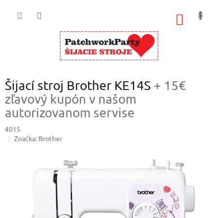
Prejsť
na
NÁKU
obsah
KOŠÍK
Šijací stroj Brother KE14S
+ 15€
zľavový kupón v našom
autorizovanom servise
4015
Značka:
Brother