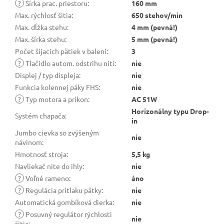
?
Šírka prac. priestoru
:
160 mm
Max. rýchlosť šitia
:
650 stehov/min
Max. dĺžka stehu
:
4 mm (pevná!)
Max. šírka stehu
:
5 mm (pevná!)
Počet šijacich pätiek v balení
:
3
?
Tlačidlo autom. odstrihu nití
:
nie
Displej / typ displeja
:
nie
Funkcia kolennej páky FHS
:
nie
?
Typ motora a príkon
:
AC 51W
Horizonálny typu Drop-
Systém chapača
:
in
Jumbo cievka so zvýšeným
nie
návinom
:
Hmotnosť stroja
:
5,5 kg
Navliekač nite do ihly
:
nie
?
Voľné rameno
:
áno
?
Regulácia prítlaku pätky
:
nie
Automatická gombíková dierka
:
nie
?
Posuvný regulátor rýchlosti
nie
šitia
: