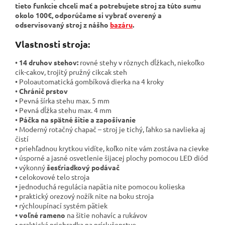
tieto funkcie chceli mať a potrebujete stroj za túto sumu
okolo 100€, odporúčame si vybrať overený a
odservisovaný stroj z nášho
bazáru
.
Vlastnosti stroja:
•
14 druhov stehov:
rovné stehy v rôznych dĺžkach, niekoľko
cik-cakov, trojitý pružný cikcak steh
• Poloautomatická gombíková dierka na 4 kroky
•
Chránič prstov
• Pevná šírka stehu max. 5 mm
• Pevná dĺžka stehu max. 4 mm
•
Páčka na spätné šitie a zapošívanie
• Moderný rotačný chapač – stroj je tichý, ľahko sa navlieka aj
čistí
• priehľadnou krytkou vidíte, koľko nite vám zostáva na cievke
• úsporné a jasné osvetlenie šijacej plochy pomocou LED diód
• výkonný
šesťriadkový podávač
• celokovové telo stroja
• jednoduchá regulácia napätia nite pomocou kolieska
• praktický orezový nožík nite na boku stroja
• rýchloupínací systém pätiek
• voľné rameno
na šitie nohavíc a rukávov
• praktická priehradka na príslušenstvo