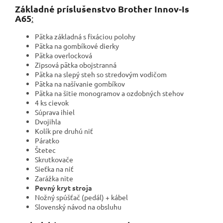
Základné príslušenstvo Brother Innov-Is
A65
:
Pätka základná s fixáciou polohy
Pätka na gombíkové dierky
Pätka overlocková
Zipsová pätka obojstranná
Pätka na slepý steh so stredovým vodičom
Pätka na našívanie gombíkov
Pätka na šitie monogramov a ozdobných stehov
4 ks cievok
Súprava ihiel
Dvojihla
Kolík pre druhú niť
Páratko
Štetec
Skrutkovače
Sieťka na niť
Zarážka nite
Pevný kryt stroja
Nožný spúšťač (pedál) + kábel
Slovenský návod na obsluhu