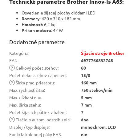
Technické parametre Brother Innov-Is A65:
Osvetlenie šijacej plochy diódami LED
Rozmery
: 420 x 310 x 182 mm
Hmotnosť:
6,2 kg
Príkon motora
: 42 W
Dodatočné parametre
Kategória
:
Šijacie stroje Brother
EAN
:
4977766832748
?
Celkový počet stehov
:
60
Počet dekor.stehov / abecied
:
15/0
?
Šírka prac. priestoru
:
160 mm
Max. rýchlosť šitia
:
750 stehov/min
Max. dĺžka stehu
:
5 mm
Max. šírka stehu
:
7 mm
Počet šijacich pätiek v balení
:
7
?
Tlačidlo autom. odstrihu nití
:
áno
Displej / typ displeja
:
monochrom. LCD
Funkcia kolennej páky FHS
:
nie