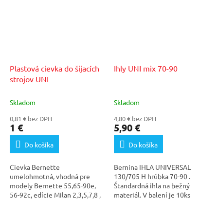
Plastová cievka do šijacích
Ihly UNI mix 70-90
strojov UNI
Skladom
Skladom
0,81 € bez DPH
4,80 € bez DPH
1 €
5,90 €
Do košíka
Do košíka
Cievka Bernette
Bernina IHLA UNIVERSAL
umelohmotná, vhodná pre
130/705 H hrúbka 70-90 .
modely Bernette 55,65-90e,
Štandardná ihla na bežný
56-92c, edície Milan 2,3,5,7,8 ,
materiál. V balení je 10ks
edícia London 2,3,5,7,8,...