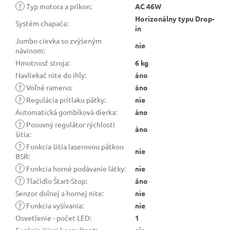
?
Typ motora a príkon
:
AC 46W
Horizonálny typu Drop-
Systém chapača
:
in
Jumbo cievka so zvýšeným
nie
návinom
:
Hmotnosť stroja
:
6 kg
Navliekač nite do ihly
:
áno
?
Voľné rameno
:
áno
?
Regulácia prítlaku pätky
:
nie
Automatická gombíková dierka
:
áno
?
Posuvný regulátor rýchlosti
áno
šitia
:
?
Funkcia šitia laserovou pätkou
nie
BSR
:
?
Funkcia horné podávanie látky
:
nie
?
Tlačidlo Štart-Stop
:
áno
Senzor dolnej a hornej nite
:
nie
?
Funkcia vyšívania
:
nie
Osvetlenie - počet LED
:
1