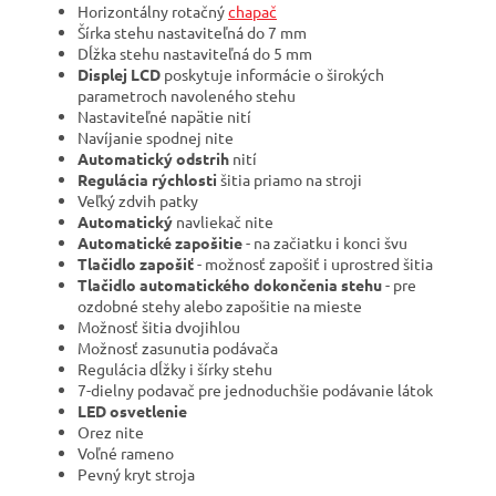
Horizontálny rotačný
chapač
Šírka stehu nastaviteľná do 7 mm
Dĺžka stehu nastaviteľná do 5 mm
Displej LCD
poskytuje informácie o širokých
parametroch navoleného stehu
Nastaviteľné napätie nití
Navíjanie spodnej nite
Automatický odstrih
nití
Regulácia rýchlosti
šitia priamo na stroji
Veľký zdvih patky
Automatický
navliekač nite
Automatické zapošitie
- na začiatku i konci švu
Tlačidlo zapošiť
- možnosť zapošiť i uprostred šitia
Tlačidlo automatického dokončenia stehu
- pre
ozdobné stehy alebo zapošitie na mieste
Možnosť šitia dvojihlou
Možnosť zasunutia podávača
Regulácia dĺžky i šírky stehu
7-dielny podavač pre jednoduchšie podávanie látok
LED osvetlenie
Orez nite
Voľné rameno
Pevný kryt stroja