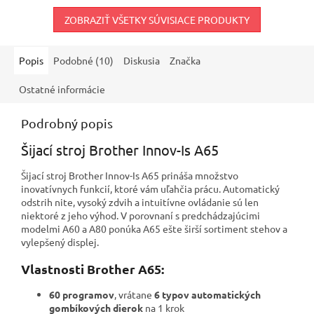
ZOBRAZIŤ VŠETKY SÚVISIACE PRODUKTY
Popis
Podobné (10)
Diskusia
Značka
Ostatné informácie
Podrobný popis
Šijací stroj Brother Innov-Is A65
Šijací stroj Brother Innov-Is A65 prináša množstvo
inovatívnych funkcií, ktoré vám uľahčia prácu. Automatický
odstrih nite, vysoký zdvih a intuitívne ovládanie sú len
niektoré z jeho výhod. V porovnaní s predchádzajúcimi
modelmi A60 a A80 ponúka A65 ešte širší sortiment stehov a
vylepšený displej.
Vlastnosti Brother A65:
60 programov
, vrátane
6 typov automatických
gombíkových dierok
na 1 krok