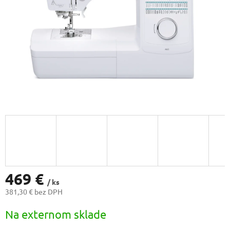
469 €
/ ks
381,30 € bez DPH
Jednotková
Na externom sklade
cena: