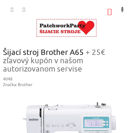
Prejsť
na
NÁKU
obsah
KOŠÍK
Šijací stroj Brother A65
+ 25€
zľavový kupón v našom
autorizovanom servise
4048
Značka:
Brother