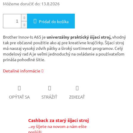
Môžeme doručiť do:
13.8.2026
Pridať do košíka
Brother Innov-Is A65 je
univerzálny praktický šijací stroj,
vhodný
tak pre občasné použitie ako aj pre kreatívne krajčírky. Šijací stroj
má naozaj vysoký zdvih pätky a široký sortiment programov. Celý
modelový rad A je veľmi jednoduchý na ovládanie a používateľom
prináša pohodlné šitie.
Detailné informácie
OPÝTAŤ SA
STRÁŽIŤ
ZDIEĽAŤ
Cashback za starý šijací stroj
...vy šijete na novom a nám ešte
poslúži