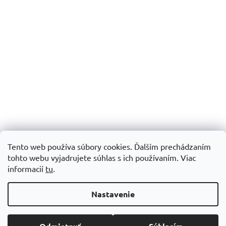
Tento web používa súbory cookies. Ďalším prechádzaním
tohto webu vyjadrujete súhlas s ich používaním.
Viac
informacií
tu
.
Vytvoril Shoptet
Nastavenie
Copyright 2026
Šijacie stroje Patchworkparty
. Všetky práva