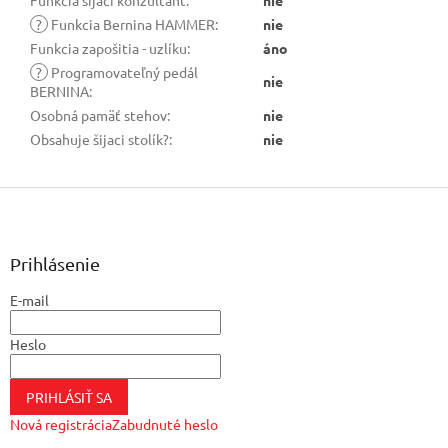
Funkcia šijaci konzultant
:
nie
?
Funkcia Bernina HAMMER
:
nie
Funkcia zapošitia - uzlíku
:
áno
?
Programovateľný pedál
nie
BERNINA
:
Osobná pamäť stehov
:
nie
Obsahuje šijaci stolík?
:
nie
Z
á
p
ä
Prihlásenie
t
E-mail
i
e
Heslo
PRIHLÁSIŤ SA
Nová registrácia
Zabudnuté heslo