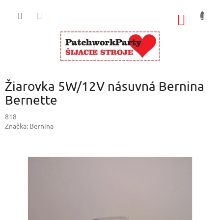
Prejsť
na
NÁKU
obsah
KOŠÍK
Žiarovka 5W/12V násuvná Bernina
Bernette
818
Značka:
Bernina