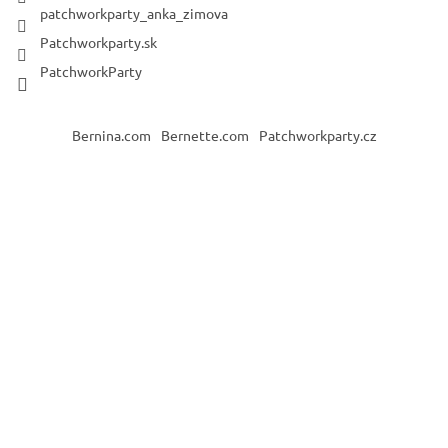
patchworkparty_anka_zimova
Patchworkparty.sk
PatchworkParty
Bernina.com
Bernette.com
Patchworkparty.cz