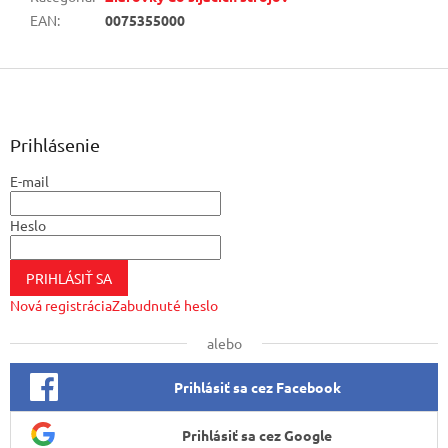
EAN
:
0075355000
Z
á
p
ä
Prihlásenie
t
E-mail
i
e
Heslo
PRIHLÁSIŤ SA
Nová registrácia
Zabudnuté heslo
alebo
Prihlásiť sa cez Facebook
Prihlásiť sa cez Google