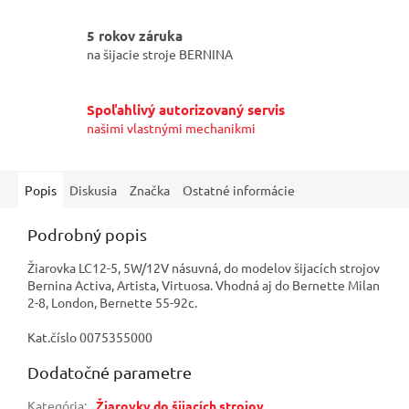
5 rokov záruka
na šijacie stroje BERNINA
Spoľahlivý autorizovaný servis
našimi vlastnými mechanikmi
Popis
Diskusia
Značka
Ostatné informácie
Podrobný popis
Žiarovka LC12-5, 5W/12V násuvná, do modelov šijacích strojov
Bernina Activa, Artista, Virtuosa. Vhodná aj do Bernette Milan
2-8, London, Bernette 55-92c.
Kat.číslo 0075355000
Dodatočné parametre
Kategória
:
Žiarovky do šijacích strojov