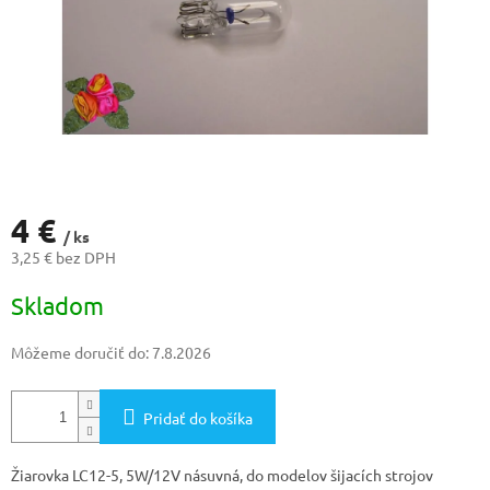
4 €
/ ks
3,25 € bez DPH
Jednotková
Skladom
cena:
Môžeme doručiť do:
7.8.2026
Pridať do košíka
Žiarovka LC12-5, 5W/12V násuvná, do modelov šijacích strojov