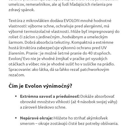
umelcov, remeselníkov, ale aj ľudí hľadajúcich riešenia pre
zdravý spánok.
Textúra z mikrovlákien dodáva EVOLON mnohé hodnotné
vlastnosti: výborne schne, ochraňuje pred alergénmi, má
výborné termoizolačné vlastnosti. Môže byť impregnovaný do
roliet či záclon s jedinečným , hodvábnym a umeleckým
šarmom. Dobrá absorbcia tekutiny. Kompaktná a extrémne
hustá štruktúra zabezpečuje výkonnú ochranu pred UV
žiarením. Pranie : je možné šetrné pranie do 40 stupňoch.
Evolon/ Evo nie je vhodné žmýkať v pračke pri vysokých
otáčkach a vôbec nie je vhodné sušiť ho v sušičke na prádlo.
Spracovanie: ako látka, dá sa ľahko rezať patchworkovým
rezačom.
Čím je Evolon výnimočný?
Extrémna savosť a priedušnosť:
Dokáže absorbovať
obrovské množstvo vlhkosti (až 4-násobok svojej váhy)
a zároveň bleskovo schne.
Nepáravé okraje:
Môžete ho strihať akýmkoľvek
smerom – okraje zostávajú čisté bez potreby obšívania.