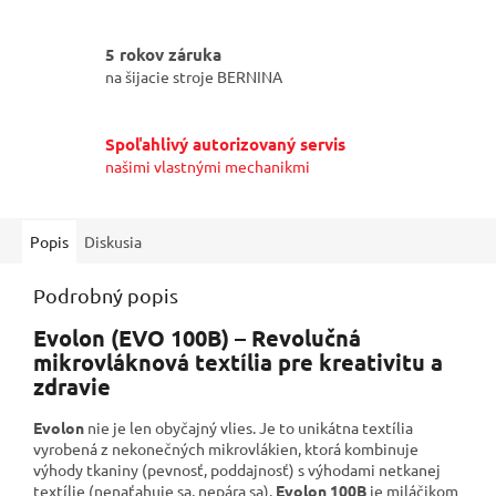
5 rokov záruka
na šijacie stroje BERNINA
Spoľahlivý autorizovaný servis
našimi vlastnými mechanikmi
Popis
Diskusia
Podrobný popis
Evolon (EVO 100B) – Revolučná
mikrovláknová textília pre kreativitu a
zdravie
Evolon
nie je len obyčajný vlies. Je to unikátna textília
vyrobená z nekonečných mikrovlákien, ktorá kombinuje
výhody tkaniny (pevnosť, poddajnosť) s výhodami netkanej
textílie (nenaťahuje sa, nepára sa).
Evolon 100B
je miláčikom