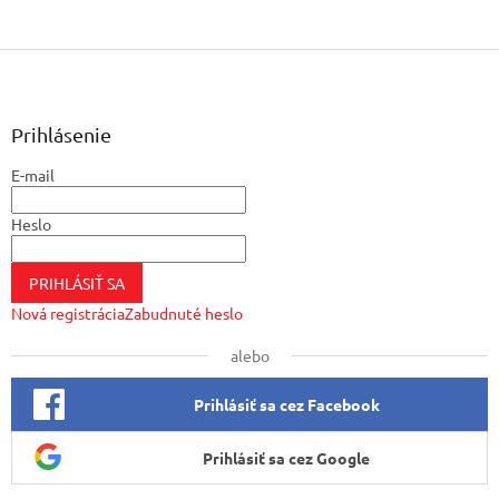
Z
á
p
ä
Prihlásenie
t
E-mail
i
e
Heslo
PRIHLÁSIŤ SA
Nová registrácia
Zabudnuté heslo
alebo
Prihlásiť sa cez Facebook
Prihlásiť sa cez Google