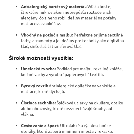
Antialergický bariérový materiál:
Vďaka hustej
štruktúre mikrovlákien neprepúšťa roztoče a ich
alergény, čo z neho robí ideálny materiál na poťahy
matracov a vankúšov.
Vhodný na potlač a maľbu:
Perfektne prijíma textilné
farby, atramenty a je ideálny pre techniky ako digitálna
tlač, sieťotlač či transferová tlač.
Široké možnosti využitia:
Umelecká tvorba:
Podklad pre maľbu, textilné koláže,
knižné väzby a výrobu "papierových" textílií.
Bytový textil:
Antialergické obliečky na vankúše a
matrace, ktoré dýchajú.
Čistiaca technika:
Špičkové utierky na okuliare, optiku
alebo obrazovky, ktoré nezanechávajú šmuhy ani
vlákna.
Cestovanie a šport:
Ultraľahké a rýchloschnúce
uteráky, ktoré zaberú minimum miesta v ruksaku.