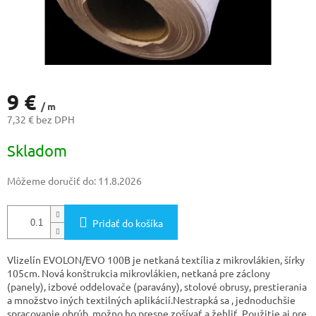
9 €
/ m
7,32 € bez DPH
Jednotková
Skladom
cena:
Môžeme doručiť do:
11.8.2026
Pridať do košíka
Vlizelín EVOLON/EVO 100B je netkaná textília z mikrovlákien, šírky
105cm. Nová konštrukcia mikrovlákien, netkaná pre záclony
(panely), izbové oddelovače (paravány), stolové obrusy, prestierania
a množstvo iných textilných aplikácií.Nestrapká sa , jednoduchšie
spracovanie obrúb, možno ho presne zošívať a žehliť. Použitie aj pre