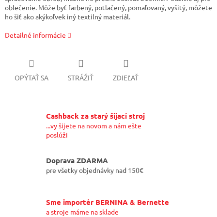
oblečenie. Môže byť farbený, potlačený, pomaľovaný, vyšitý, môžete
ho šiť ako akýkoľvek iný textilný materiál.
Detailné informácie
OPÝTAŤ SA
STRÁŽIŤ
ZDIEĽAŤ
Cashback za starý šijací stroj
...vy šijete na novom a nám ešte
poslúži
Doprava ZDARMA
pre všetky objednávky nad 150€
Sme importér BERNINA & Bernette
a stroje máme na sklade