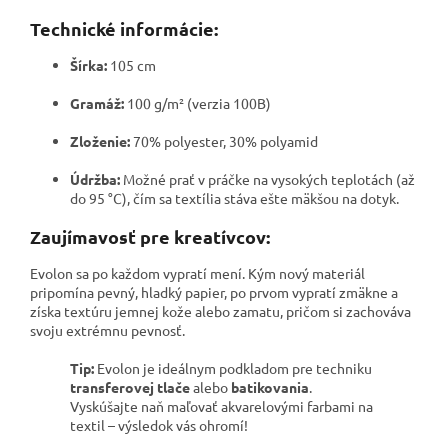
Technické informácie:
Šírka:
105 cm
Gramáž:
100 g/m² (verzia 100B)
Zloženie:
70% polyester, 30% polyamid
Údržba:
Možné prať v práčke na vysokých teplotách (až
do 95 °C), čím sa textília stáva ešte mäkšou na dotyk.
Zaujímavosť pre kreatívcov:
Evolon sa po každom vypratí mení. Kým nový materiál
pripomína pevný, hladký papier, po prvom vypratí zmäkne a
získa textúru jemnej kože alebo zamatu, pričom si zachováva
svoju extrémnu pevnosť.
Tip:
Evolon je ideálnym podkladom pre techniku
transferovej tlače
alebo
batikovania
.
Vyskúšajte naň maľovať akvarelovými farbami na
textil – výsledok vás ohromí!