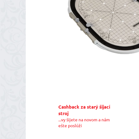
Cashback za starý šijací
stroj
...vy šijete na novom a nám
ešte poslúži