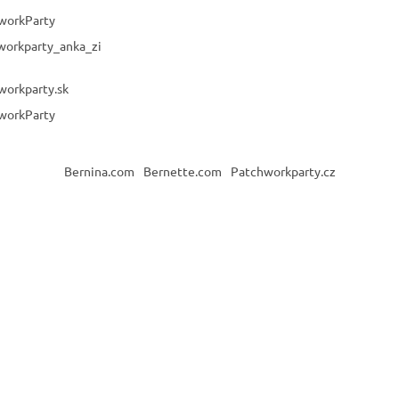
workParty
workparty_anka_zi
workparty.sk
workParty
Bernina.com
Bernette.com
Patchworkparty.cz