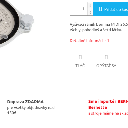
Pridať do koš
Vyšívací rámik Bernina MIDI 26,
rýchly, pohodlný a šetrí látku.
Detailné informácie
TLAČ
OPÝTAŤ SA
Sme importér BER
Doprava ZDARMA
Bernette
pre všetky objednávky nad
150€
a stroje máme na skla