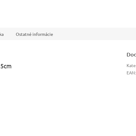
ka
Ostatné informácie
Dod
6,5cm
Kate
EAN
: