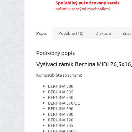
Spoľahlivý autorizovaný servis
našimi vlastnými mechanikmi
Popis
Podobné (10)
Diskusia
Znač
Podrobný popis
Vyšívací rámik Bernina MIDI 26,5x1
Kompatibilita so strojmi:
BERNINA 500
BERNINA 535
BERNINA 540
BERNINA 570 QE
BERNINA 590
BERNINA 700
BERNINA 720
BERNINA 735
BERNINA 750 QE