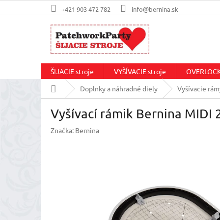
Prejsť
+421 903 472 782
info@bernina.sk
na
obsah
ŠIJACIE stroje
VYŠÍVACIE stroje
OVERLOCKo
Domov
Doplnky a náhradné diely
Vyšívacie rám
Vyšívací rámik Bernina MIDI
Značka:
Bernina