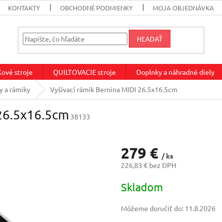
KONTAKTY
OBCHODNÉ PODMIENKY
MOJA OBJEDNÁVKA
HĽADAŤ
vé stroje
QUILTOVACIE stroje
Doplnky a náhradné diely
y a rámiky
Vyšívací rámik Bernina MIDI 26.5x16.5cm
 26.5x16.5cm
38133
279 €
/ ks
226,83 € bez DPH
Jednotková
Skladom
cena:
Môžeme doručiť do:
11.8.2026