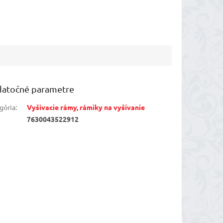
atočné parametre
gória
:
Vyšívacie rámy, rámiky na vyšívanie
7630043522912