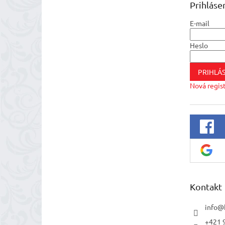
Prihláse
i
e
E-mail
Heslo
PRIHLÁS
Nová regis
Kontakt
info
@
+421 