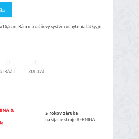
íka
5x16,5cm. Rám má račňový systém uchytenia látky, je
STRÁŽIŤ
ZDIEĽAŤ
NINA &
5 rokov záruka
na šijacie stroje BERNINA
de