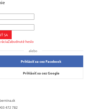
nie
IŤ SA
trácia
Zabudnuté heslo
alebo
Prihlásiť sa cez Facebook
Prihlásiť sa cez Google
bernina.sk
903 472 782