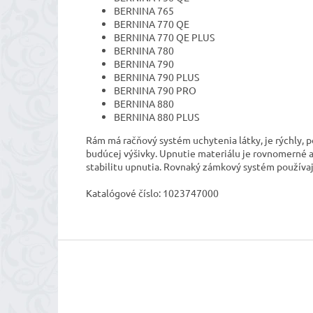
BERNINA 765
BERNINA 770 QE
BERNINA 770 QE PLUS
BERNINA 780
BERNINA 790
BERNINA 790 PLUS
BERNINA 790 PRO
BERNINA 880
BERNINA 880 PLUS
Rám má račňový systém uchytenia látky, je rýchly, 
budúcej výšivky. Upnutie materiálu je rovnomerné 
stabilitu upnutia. Rovnaký zámkový systém používaj
Katalógové číslo: 1023747000
Z
á
p
ä
t