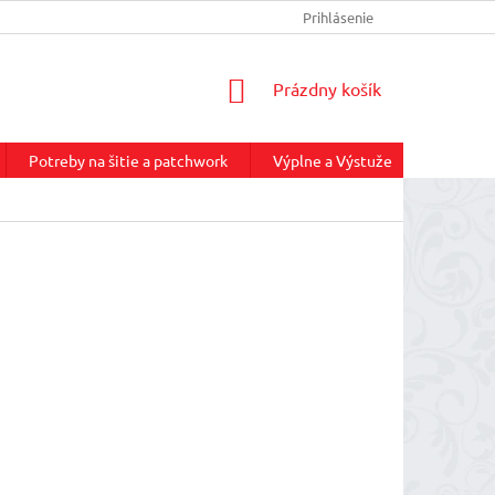
INFORMÁCIE O DOPRAVE
REKLAMAČNÝ PORIADOK
Prihlásenie
NÁKUP
NÁKUPNÝ
Prázdny košík
KOŠÍK
Potreby na šitie a patchwork
Výplne a Výstuže
Služby