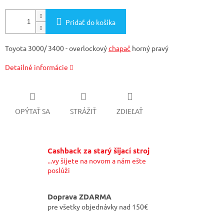
Pridať do košíka
Toyota 3000/ 3400 - overlockový
chapač
horný pravý
Detailné informácie
OPÝTAŤ SA
STRÁŽIŤ
ZDIEĽAŤ
Cashback za starý šijací stroj
...vy šijete na novom a nám ešte
poslúži
Doprava ZDARMA
pre všetky objednávky nad 150€