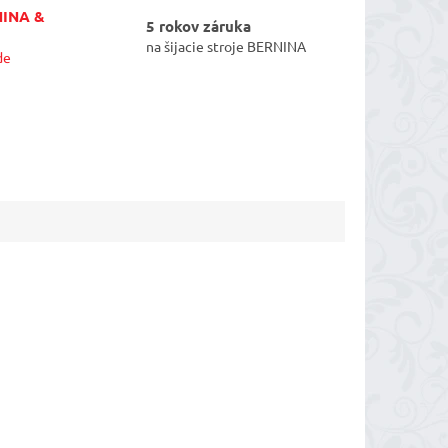
NINA &
5 rokov záruka
na šijacie stroje BERNINA
de