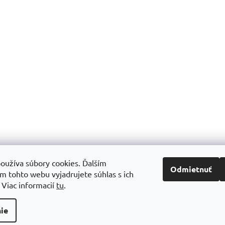
oužíva súbory cookies. Ďalším
Odmietnuť
m tohto webu vyjadrujete súhlas s ich
.
Viac informacií
tu
.
ie
y práva vyhradené.
Upraviť nastavenie cookies