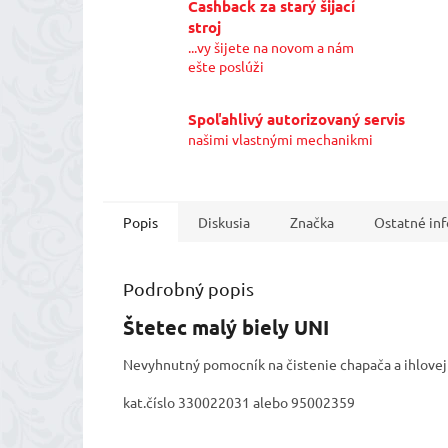
Cashback za starý šijací
stroj
...vy šijete na novom a nám
ešte poslúži
Spoľahlivý autorizovaný servis
našimi vlastnými mechanikmi
Popis
Diskusia
Značka
Ostatné in
Podrobný popis
Štetec malý biely UNI
Nevyhnutný pomocník na čistenie chapača a ihlovej
kat.číslo 330022031 alebo 95002359