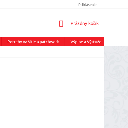
INFORMÁCIE O DOPRAVE
REKLAMAČNÝ PORIADOK
Prihlásenie
NÁKUP
NÁKUPNÝ
Prázdny košík
KOŠÍK
Potreby na šitie a patchwork
Výplne a Výstuže
Služby