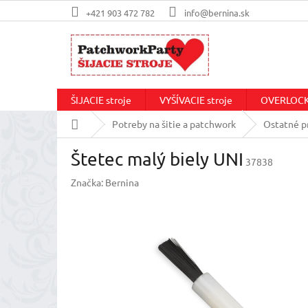
Prejsť
+421 903 472 782
info@bernina.sk
na
obsah
ŠIJACIE stroje
VYŠÍVACIE stroje
OVERLOCKo
Domov
Potreby na šitie a patchwork
Ostatné pr
Štetec malý biely UNI
37838
Značka:
Bernina