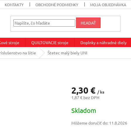
KONTAKTY
OBCHODNÉ PODMIENKY
MOJA OBJEDNÁVKA
HĽADAŤ
vé stroje
QUILTOVACIE stroje
Doplnky a náhradné diely
íslušenstvo na šitie
Štetec malý biely UNI
2,30 €
/ ks
1,87 € bez DPH
Jednotková
Skladom
cena:
Môžeme doručiť do:
11.8.2026