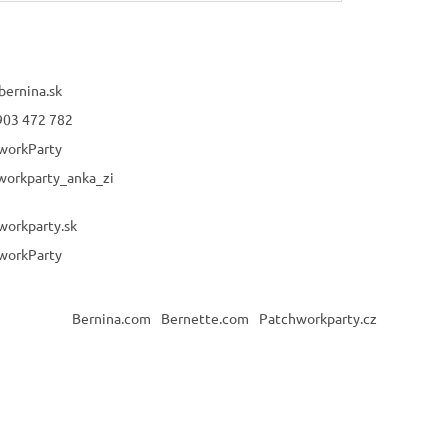
bernina.sk
903 472 782
workParty
workparty_anka_zi
workparty.sk
workParty
Bernina.com
Bernette.com
Patchworkparty.cz