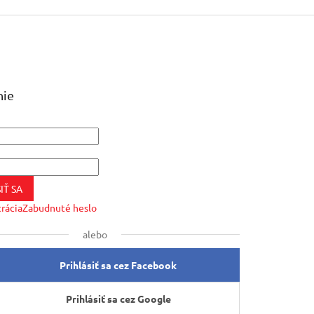
nie
IŤ SA
trácia
Zabudnuté heslo
alebo
Prihlásiť sa cez Facebook
Prihlásiť sa cez Google