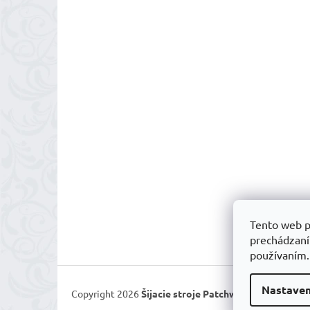
Tento web p
prechádzaní
používaním
Nastaven
Copyright 2026
Šijacie stroje Patchworkparty
. Všetk