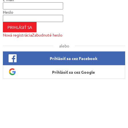
i
e
Heslo
PRIHLÁSIŤ SA
Nová registrácia
Zabudnuté heslo
alebo
Prihlásiť sa cez Facebook
Prihlásiť sa cez Google