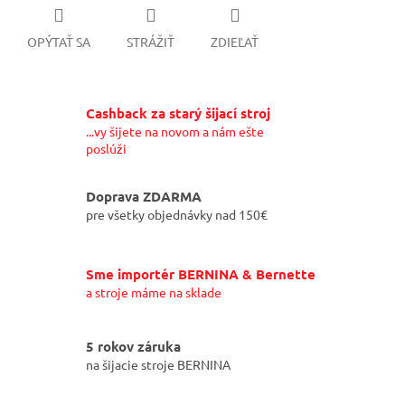
OPÝTAŤ SA
STRÁŽIŤ
ZDIEĽAŤ
Cashback za starý šijací stroj
...vy šijete na novom a nám ešte
poslúži
Doprava ZDARMA
pre všetky objednávky nad 150€
Sme importér BERNINA & Bernette
a stroje máme na sklade
5 rokov záruka
na šijacie stroje BERNINA