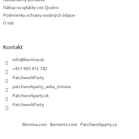
Nákup na splátky cez Quatro
Podmienky ochrany osobných údajov
O nás
Kontakt
info
@
bernina.sk
+421 903 472 782
PatchworkParty
patchworkparty_anka_zimova
Patchworkparty.sk
PatchworkParty
Bernina.com
Bernette.com
Patchworkparty.cz