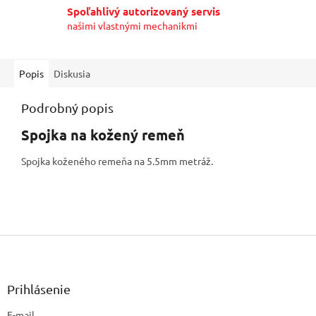
Spoľahlivý autorizovaný servis
našimi vlastnými mechanikmi
Popis
Diskusia
Podrobný popis
Spojka na kožený remeň
Spojka koženého remeňa na 5.5mm metráž.
Z
á
p
ä
Prihlásenie
t
E-mail