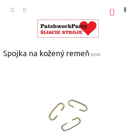
Prejsť
na
NÁKU
obsah
KOŠÍK
Spojka na kožený remeň
4204