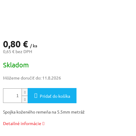
0,80 €
/ ks
0,65 € bez DPH
Jednotková
Skladom
cena:
Môžeme doručiť do:
11.8.2026
Pridať do košíka
Spojka koženého remeňa na 5.5mm metráž
Detailné informácie