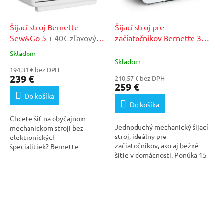
Šijací stroj Bernette
Šijací stroj pre
Sew&Go 5
+ 40€ zľavový
začiatočníkov Bernette 33
kupón v našom
+ 40€ zľavový kupón v
Skladom
Priemerné
autorizovanom servise
našom autorizovanom
Skladom
hodnotenie
194,31 € bez DPH
servise
produktu
239 €
210,57 € bez DPH
je
259 €
5,0
Do košíka
z
Do košíka
5
Chcete šiť na obyčajnom
hviezdičiek.
Jednoduchý mechanický šijací
mechanickom stroji bez
stroj, ideálny pre
elektronických
začiatočníkov, ako aj bežné
špecialitiek? Bernette
šitie v domácnosti. Ponúka 15
Sew&Go 5 je stará dobrá...
rôznych šijacích...