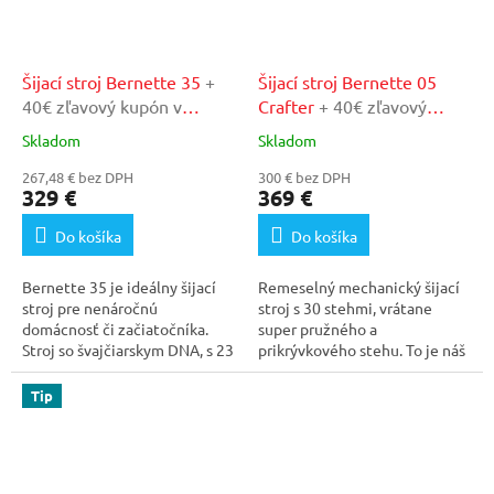
Šijací stroj Bernette 35
+
Šijací stroj Bernette 05
40€ zľavový kupón v
Crafter
+ 40€ zľavový
našom autorizovanom
kupón v našom
Skladom
Skladom
Priemerné
Priemerné
servise
autorizovanom servise
hodnotenie
hodnotenie
267,48 € bez DPH
300 € bez DPH
produktu
produktu
329 €
369 €
je
je
5,0
4,8
Do košíka
Do košíka
z
z
5
5
Bernette 35 je ideálny šijací
Remeselný mechanický šijací
hviezdičiek.
hviezdičiek.
stroj pre nenáročnú
stroj s 30 stehmi, vrátane
domácnosť či začiatočníka.
super pružného a
Stroj so švajčiarskym DNA, s 23
prikrývkového stehu. To je náš
rôznymi...
robustný Bernette 05...
Tip