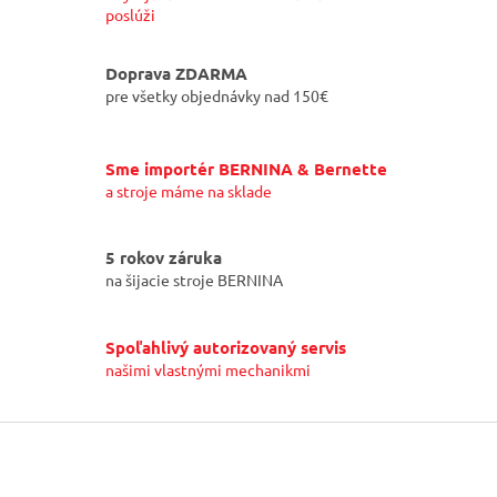
poslúži
Doprava ZDARMA
pre všetky objednávky nad 150€
Sme importér BERNINA & Bernette
a stroje máme na sklade
5 rokov záruka
na šijacie stroje BERNINA
Spoľahlivý autorizovaný servis
našimi vlastnými mechanikmi
Z
á
p