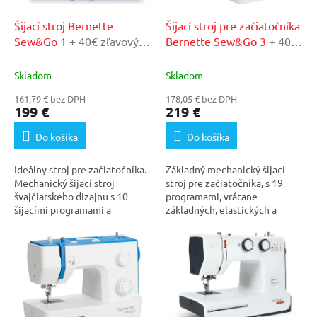
t
o
o
d
Šijací stroj Bernette
Šijací stroj pre začiatočníka
v
u
Sew&Go 1
+ 40€ zľavový
Bernette Sew&Go 3
+ 40€
k
kupón v našom
zľavový kupón v našom
t
autorizovanom servise
autorizovanom servise
Skladom
Skladom
o
161,79 € bez DPH
178,05 € bez DPH
v
199 €
219 €
Do košíka
Do košíka
Ideálny stroj pre začiatočníka.
Základný mechanický šijací
Mechanický šijací stroj
stroj pre začiatočníka, s 19
švajčiarskeho dizajnu s 10
programami, vrátane
šijacími programami a
základných, elastických a
rýchlosťou šitia až...
overlockových...