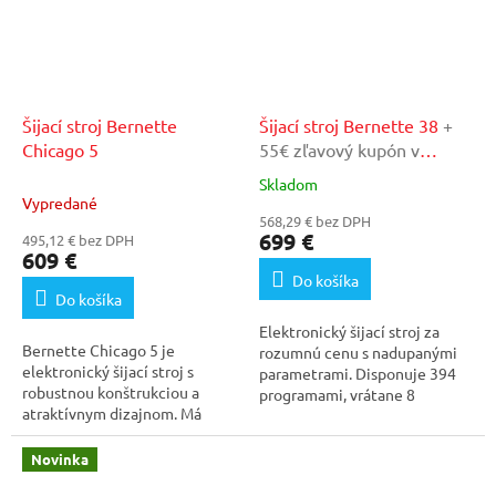
Šijací stroj Bernette
Šijací stroj Bernette 38
+
Chicago 5
55€ zľavový kupón v
našom autorizovanom
Skladom
Priemerné
servise
Vypredané
hodnotenie
568,29 € bez DPH
produktu
699 €
495,12 € bez DPH
je
609 €
5,0
Do košíka
z
Do košíka
5
Elektronický šijací stroj za
hviezdičiek.
Bernette Chicago 5 je
rozumnú cenu s nadupanými
elektronický šijací stroj s
parametrami. Disponuje 394
robustnou konštrukciou a
programami, vrátane 8
atraktívnym dizajnom. Má
gombíkových dierok a 3...
vstavaný navliekač hornej...
Novinka