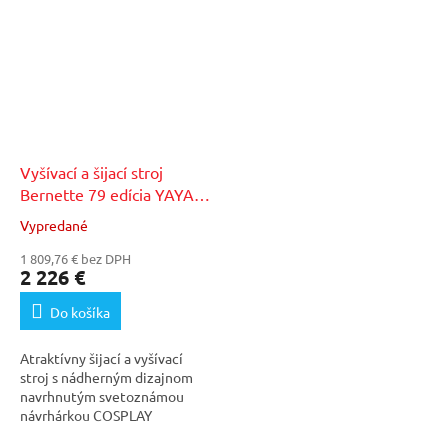
Vyšívací a šijací stroj
Bernette 79 edícia YAYA
HAN
+ 75€ zľavový kupón
Vypredané
Priemerné
v našom autorizovanom
hodnotenie
servise
1 809,76 € bez DPH
produktu
2 226 €
je
4,5
Do košíka
z
5
Atraktívny šijací a vyšívací
hviezdičiek.
stroj s nádherným dizajnom
navrhnutým svetoznámou
návrhárkou COSPLAY
kostýmov menom YAYA HAN....