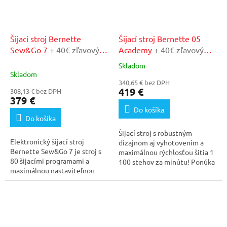
Šijací stroj Bernette
Šijací stroj Bernette 05
Sew&Go 7
+ 40€ zľavový
Academy
+ 40€ zľavový
kupón v našom
kupón v našom
Skladom
Priemerné
autorizovanom servise
autorizovanom servise
Skladom
hodnotenie
340,65 € bez DPH
produktu
419 €
308,13 € bez DPH
je
379 €
4,8
Do košíka
z
Do košíka
5
Šijací stroj s robustným
hviezdičiek.
Elektronický šijací stroj
dizajnom aj vyhotovením a
Bernette Sew&Go 7 je stroj s
maximálnou rýchlosťou šitia 1
80 šijacími programami a
100 stehov za minútu! Ponúka
maximálnou nastaviteľnou
30...
šírkou stehu 7 mm....