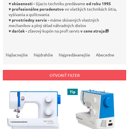
♥️ skúsenosti -
šijaciu techniku predávame
od roku 1995
♥️ profesionálne poradenstvo
vo všetkých technikách šitia,
vyšívania a quiltovania
♥️ prvotriedny servis -
máme skúsených vlastných
mechanikov a plný sklad náhradných dielov
♥️ darček -
zľavový
kupón na profi servis
v cene stroja🎁
R
a
Najlacnejšie
Najdrahšie
Najpredávanejšie
Abecedne
d
e
n
OTVORIŤ FILTER
i
e
V
p
Tip
ý
r
p
o
i
d
s
u
p
k
r