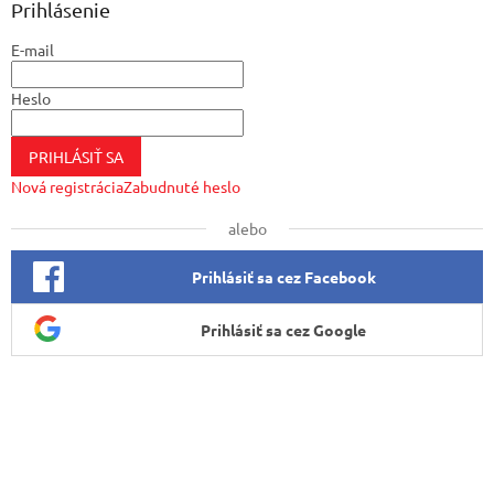
ä
Prihlásenie
t
E-mail
i
e
Heslo
PRIHLÁSIŤ SA
Nová registrácia
Zabudnuté heslo
alebo
Prihlásiť sa cez Facebook
Prihlásiť sa cez Google