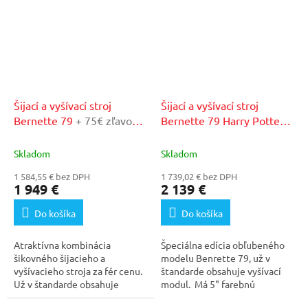
Šijací a vyšívací stroj
Šijací a vyšívací stroj
Bernette 79
+ 75€ zľavový
Bernette 79 Harry Potter
+
kupón v našom
75€ zľavový kupón v
autorizovanom servise
našom autorizovanom
Skladom
Skladom
servise
1 584,55 € bez DPH
1 739,02 € bez DPH
1 949 €
2 139 €
Do košíka
Do košíka
Atraktívna kombinácia
Špeciálna edícia obľubeného
šikovného šijacieho a
modelu Benrette 79, už v
vyšívacieho stroja za fér cenu.
štandarde obsahuje vyšívací
Už v štandarde obsahuje
modul. Má 5" farebnú
vyšívací...
dotykovú...