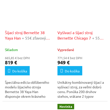
Šijací stroj Bernette 38
Vyšívací a šijací stroj
Yaya Han
+ 55€ zľavový
Bernette Chicago 7
+ 55€
kupón v našom
zľavový kupón v našom
autorizovanom servise
autorizovanom servise
Skladom
Vypredané
665,85 € bez DPH
771,54 € bez DPH
819 €
949 €
Do košíka
Do košíka
Špeciálna edícia obľúbeného
Unikátny kombinovaný šijací a
modelu šijacieho stroja
vyšívací stroj, za veľmi dobrú
Bernette 38 Yaya Han
cenu. Ponúka 200 druhov
disponuje okrem krásneho
stehov, vrátane 2 typov
dizajnu aj 394 programami,...
abecedy, 150...
Novinka