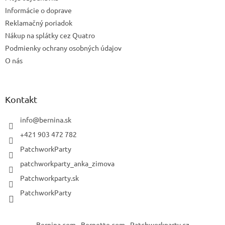
Informácie o doprave
Reklamačný poriadok
Nákup na splátky cez Quatro
Podmienky ochrany osobných údajov
O nás
Kontakt
info
@
bernina.sk
+421 903 472 782
PatchworkParty
patchworkparty_anka_zimova
Patchworkparty.sk
PatchworkParty
Bernina.com
Bernette.com
Patchworkparty.cz