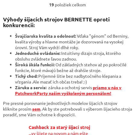
19
položiek celkom
O
v
l
Výhody šijacích strojov BERNETTE oproti
á
konkurencii:
d
a
Švajčiarska kvalita a odolnosť:
Vďaka "génom" od Berniny,
c
kvalita výroby a hlavne montáže je dozorovaná na vysokej
i
úrovni. Stroj Vám vydrží dlhé roky.
e
Jednoduché ovládanie:
Intuitívny dizajn stroja, ktorého
p
obsluhu zvládnete ľavou zadnou.
r
Široká škála funkcií:
Od základných stehov až po pokročilé
v
funkcie, ktoré mávajú bežne až drahšie stroje.
k
Tichý chod:
Príjemné šitie bez nadbytočného klepania a
y
vŕzgania .Ale mazať ich občas treba! ;-)
v
Záruka a servis:
záruka a ochotný servis
priamo u nás v
ý
PatchworkParty našim vyškoleným personálom!
p
Pre presné porovnanie jednotlivých modelov šijacích strojov
i
kliknite prosím
sem
.
Ak by ste potrebovali s výberom šijacieho stroja
s
poradiť, sme Vám ochotne k dispozícii.
u
Cashback za starý šijací stroj
...vy šijete na novom a nám ešte