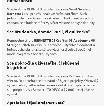
domácnosti?
Šijacie stroje BERNETTE
modelovej rady Sew&Go
alebo
Bernette 3x
sú pre vás ideálnym šicím parťákom. S ich
jednoduchým ovládaním a základnými funkciami sa rýchlo
zoznámite a budete môcť vytvárať vlastné odevy a doplnky.
Ste študentka, domácí kutil, či quilterka?
Remeselné stroje
BERNETTE 05 Crafter, 05 Academy
a 08
Straight Stitch
sú Vašou super voľbou. Rýchlosť, odolnosť a
jednoduchá obsluha, to sú top vlastnosti tejto špeciálnej
modelovej rady s bohatou výbavou.
Ste pokročilá užívateľka, či skúsená
krajčírka?
Šijacie stroje BERNETTE
modelovej rady 7x
Vám ponúknu
všetko, čo potrebujete pre náročné šijacie projekty. Obrovský
výber stehov, veľké voľné rameno, dotykový displej a riadnu
silu prepichu. A s Bernette 70 DECO a 79 môžete aj úžasne
vyšívať.
A prečo kúpiť šijací stroj práve u nás?