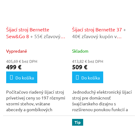
Šijací stroj Bernette
Šijací stroj Bernette 37
+
Sew&Go 8
+ 55€ zľavový
40€ zľavový kupón v
kupón v našom
našom autorizovanom
autorizovanom servise
servise
Vypredané
Skladom
405,69 € bez DPH
413,82 € bez DPH
499 €
509 €
Do košíka
Do košíka
Počítačovo riadený šijací stroj
Jednoduchý elektronický šijací
prívetivej ceny so 197 rôznymi
stroj pre domácnosť
vzormi stehov, vrátane
švajčiarskeho dizajnu s
abecedy a gombíkových
rozšírenou ponukou funkcií a
dierok. Šírku...
výbornou kvalitou...
Tip