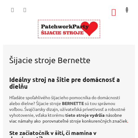
Prejsť
na
NÁKU
obsah
KOŠÍK
Šijacie stroje Bernette
Ideálny stroj na šitie pre domácnosť a
dielňu
Hľadáte spoľahlivého šijacieho pomocníka do domácnosti
alebo dielne
?
Šijacie stroje
BERNETTE
sú tou správnou
voľbou. Švajčiarsky dizajn, užívateľská prívetivosť a robustné
vyhotovenie, vďaka ktorému
tieto stroje
vydržia
násobne
viac námahy ako porovnateľné stroje konkurenčných značiek
.
Ste začiatočník v šití, či mamina v