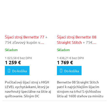
Šijací stroj Bernette 77
+
Šijací stroj Bernette 08
75€ zľavový kupón v
Straight Stitch
+ 75€
našom autorizovanom
zľavový kupón v našom
Skladom
Skladom
Priemerné
Priemerné
servise
autorizovanom servise
hodnotenie
hodnotenie
1 023,58 € bez DPH
1 438,21 € bez DPH
produktu
produktu
1 259 €
1 769 €
je
je
5,0
5,0
Do košíka
Do košíka
z
z
5
5
Počítačový šijací stroj s HIGH
Bernette 08 Straight Stitch
hviezdičiek.
hviezdičiek.
LEVEL vychytávkami, ktorý je
patrí k najrýchlejším šijacím
navrhnutý špeciálne na šitie aj
strojom na trhu! S rýchlosťou
quiltovanie. Silným DC
šitia až 1600 stehov za minútu
motorom...
a...