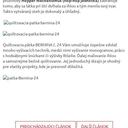
pružinový
Hopper mechanizmus (hop-hop jednotka)
zabraňuje
tomu, aby sa látka pri šití dvíhala za ihlou a tým menila svoj tvar.
Takto vytváraný steh je dokonalý a úhľadný.
Quiltovacia pätka BERNINA č. 24 Vám umožňuje úspešne zdolať
mnoho vyšívacích techník, medzi nimi vyšívanie monogramov, prácu
s hodvábnymi šnúrkami či výšivky Rišelie. Ďalej maľovanie ihlou
a samozrejme bežné quiltovanie. Jej jednoduchý dizajn je vhodný
pre všetky projekty, kde je presnosť dôležitá.
PREDCHÁDZAJÚCI ČLÁNOK
ĎALŠÍ ČLÁNOK