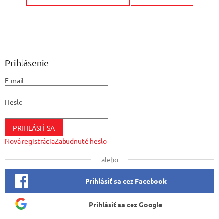
Z
á
p
ä
Prihlásenie
t
E-mail
i
e
Heslo
PRIHLÁSIŤ SA
Nová registrácia
Zabudnuté heslo
alebo
Prihlásiť sa cez Facebook
Prihlásiť sa cez Google