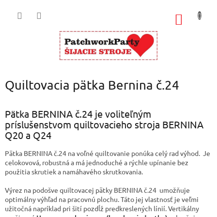
Prejsť
na
NÁKU
obsah
KOŠÍK
Quiltovacia pätka Bernina č.24
Pätka BERNINA č.24 je voliteľným
príslušenstvom quiltovacieho stroja BERNINA
Q20 a Q24
Pätka BERNINA č.24 na voľné quiltovanie ponúka celý rad výhod. Je
celokovová, robustná a má jednoduché a rýchle upínanie bez
použitia skrutiek a namáhavého skrutkovania.
Výrez na podošve quiltovacej pätky BERNINA č.24 umožňuje
optimálny výhľad na pracovnú plochu. Táto jej vlastnosť je veľmi
užitočná napríklad pri šití pozdĺž predkreslených línií. Vertikálny