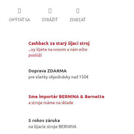
OPÝTAŤ SA
STRÁŽIŤ
ZDIEĽAŤ
Cashback za starý šijací stroj
...vy šijete na novom a nám ešte
poslúži
Doprava ZDARMA
pre všetky objednávky nad 150€
Sme importér BERNINA & Bernette
a stroje máme na sklade
5 rokov záruka
na šijacie stroje BERNINA