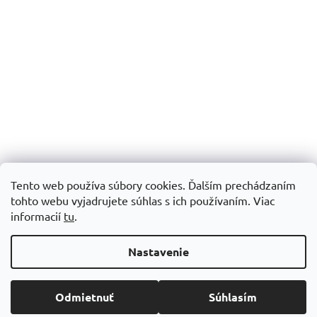
Tento web používa súbory cookies. Ďalším prechádzaním
tohto webu vyjadrujete súhlas s ich používaním.
Viac
informacií
tu
.
Vytvoril Shoptet
Nastavenie
Copyright 2026
Šijacie stroje Patchworkparty
. Všetky práva
Odmietnuť
Súhlasím
vyhradené.
Upraviť nastavenie cookies