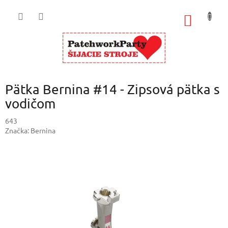
Prejsť
na
NÁKU
obsah
KOŠÍK
Pätka Bernina #14 - Zipsová pätka s
vodičom
643
Značka:
Bernina