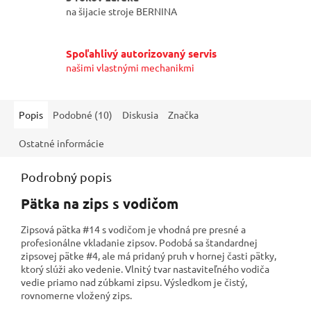
na šijacie stroje BERNINA
Spoľahlivý autorizovaný servis
našimi vlastnými mechanikmi
Popis
Podobné (10)
Diskusia
Značka
Ostatné informácie
Podrobný popis
Pätka na zips s vodičom
Zipsová pätka #14 s vodičom je vhodná pre presné a
profesionálne vkladanie zipsov. Podobá sa štandardnej
zipsovej pätke #4, ale má pridaný pruh v hornej časti pätky,
ktorý slúži ako vedenie.
Vlnitý tvar nastaviteľného vodiča
vedie priamo nad zúbkami zipsu. Výsledkom je čistý,
rovnomerne vložený zips.