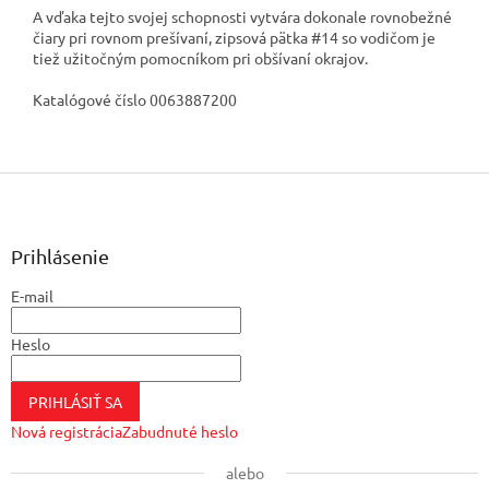
A vďaka tejto svojej schopnosti vytvára dokonale rovnobežné
čiary pri rovnom prešívaní, zipsová pätka #14 so vodičom je
tiež užitočným pomocníkom pri obšívaní okrajov.
Katalógové číslo 0063887200
Z
á
p
ä
Prihlásenie
t
E-mail
i
e
Heslo
PRIHLÁSIŤ SA
Nová registrácia
Zabudnuté heslo
alebo