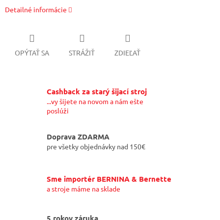
Detailné informácie
OPÝTAŤ SA
STRÁŽIŤ
ZDIEĽAŤ
Cashback za starý šijací stroj
...vy šijete na novom a nám ešte
poslúži
Doprava ZDARMA
pre všetky objednávky nad 150€
Sme importér BERNINA & Bernette
a stroje máme na sklade
5 rokov záruka