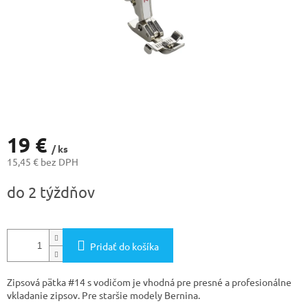
19 €
/ ks
15,45 € bez DPH
Jednotková
do 2 týždňov
cena:
Pridať do košíka
Zipsová pätka #14 s vodičom je vhodná pre presné a profesionálne
vkladanie zipsov. Pre staršie modely Bernina.