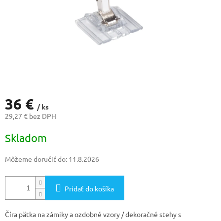
36 €
/ ks
29,27 € bez DPH
Jednotková
Skladom
cena:
Môžeme doručiť do:
11.8.2026
Pridať do košíka
Číra pätka na zámiky a ozdobné vzory / dekoračné stehy s