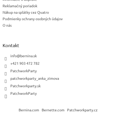
Reklamačný poriadok
Nákup na splátky cez Quatro
Podmienky ochrany osobných údajov
O nás
Kontakt
info
@
bernina.sk
+421 903 472 782
PatchworkParty
patchworkparty_anka_zimova
Patchworkparty.sk
PatchworkParty
Bernina.com
Bernette.com
Patchworkparty.cz