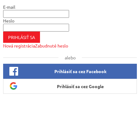
t
E-mail
i
e
Heslo
PRIHLÁSIŤ SA
Nová registrácia
Zabudnuté heslo
alebo
Prihlásiť sa cez Facebook
Prihlásiť sa cez Google