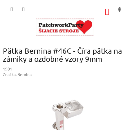
Prejsť
na
NÁKU
obsah
KOŠÍK
Pätka Bernina #46C - Číra pätka na
zámiky a ozdobné vzory 9mm
1901
Značka:
Bernina