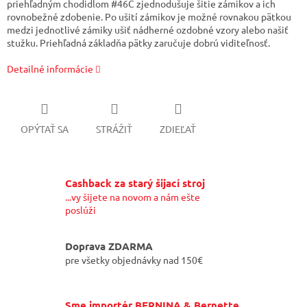
priehľadným chodidlom #46C zjednodušuje šitie zámikov a ich
rovnobežné zdobenie. Po ušití zámikov je možné rovnakou pätkou
medzi jednotlivé zámiky ušiť nádherné ozdobné vzory alebo našiť
stužku. Priehľadná základňa pätky zaručuje dobrú viditeľnosť.
Detailné informácie
OPÝTAŤ SA
STRÁŽIŤ
ZDIEĽAŤ
Cashback za starý šijací stroj
...vy šijete na novom a nám ešte
poslúži
Doprava ZDARMA
pre všetky objednávky nad 150€
Sme importér BERNINA & Bernette